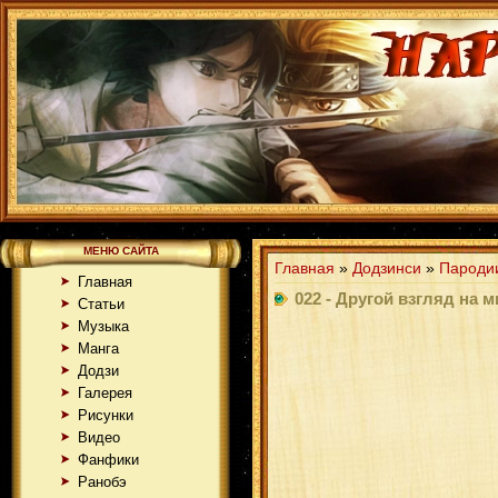
МЕНЮ САЙТА
Главная
»
Додзинси
»
Пароди
Главная
022 - Другой взгляд на м
Статьи
Музыка
Манга
Додзи
Галерея
Рисунки
Видео
Фанфики
Ранобэ