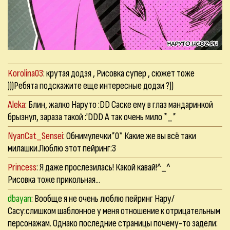
Korolina03
: крутая додзя , Рисовка супер , сюжет тоже
)))Ребята подскажите еще интересные додзи ?))
Aleka
: Блин, жалко Наруто :DD Саске ему в глаз мандаринкой
брызнул, зараза такой :'DDD А так очень мило *_*
NyanCat_Sensei
: Обнимулечки*0* Какие же вы всё таки
милашки.Люблю этот пейринг:3
Princess
: Я даже прослезилась! Какой кавай!^_^
Рисовка тоже прикольная...
dbayan
: Вообще я не очень люблю пейринг Нару/
Сасу:слишком шаблонное у меня отношение к отрицательным
персонажам. Однако последние страницы почему-то задели: