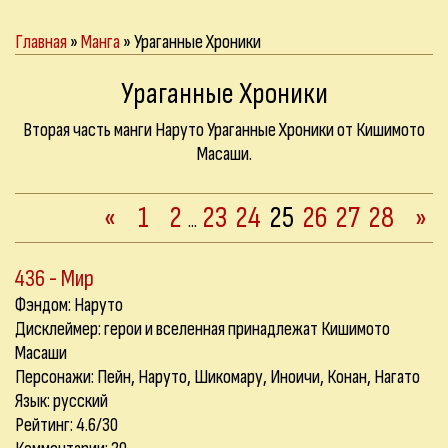
Главная
»
Манга
» Ураганные Хроники
Ураганные Хроники
Вторая часть манги Наруто Ураганные Хроники от Кишимото
Масаши.
«
1
2
23
24
25
26
27
28
»
...
436 - Мир
Фэндом: Наруто
Дисклеймер: герои и вселенная принадлежат Кишимото
Масаши
Персонажи: Пейн, Наруто, Шикомару, Иноичи, Конан, Нагато
Язык: русский
Рейтинг: 4.6/30