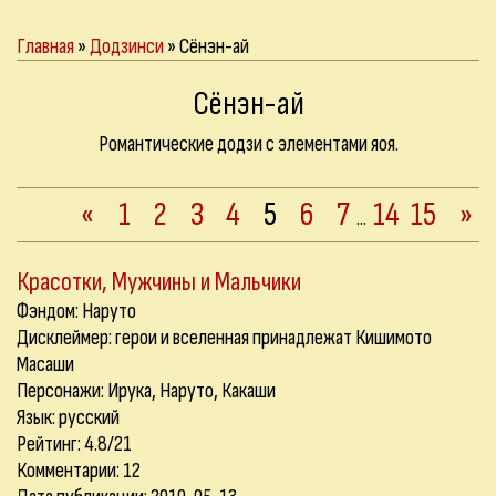
Главная
»
Додзинси
» Сёнэн-ай
Сёнэн-ай
Романтические додзи с элементами яоя.
«
1
2
3
4
5
6
7
14
15
»
...
Красотки, Мужчины и Мальчики
Фэндом: Наруто
Дисклеймер: герои и вселенная принадлежат Кишимото
Масаши
Персонажи: Ирука, Наруто, Какаши
Язык: русский
Рейтинг: 4.8/21
Комментарии:
12