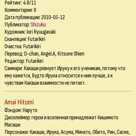
Рейтинг: 4.8/11
Комментарии:
9
Дата публикации: 2010-05-12
Публикатор:
Shizuku
Художник: Iori Ryuugasaki
Сканляция: Futarikiri
Очистка: Futarikiri
Перевод: D-chan, Angel.A, Kitsune Shien
Редактор: Futarikiri
Саммари: Какаши ревнует Ируку к его ученикам, потому что
ему кажется, будто Ирука относится к ним лучше, а к
чувствам Какаши взаимности не питает.
Amai Hitomi
Фэндом: Наруто
Дисклеймер: герои и вселенная принадлежат Кишимото
Масаши
Персонажи: Какаши, Ирука, Асума, Минато, Обито, Рин, Саске,