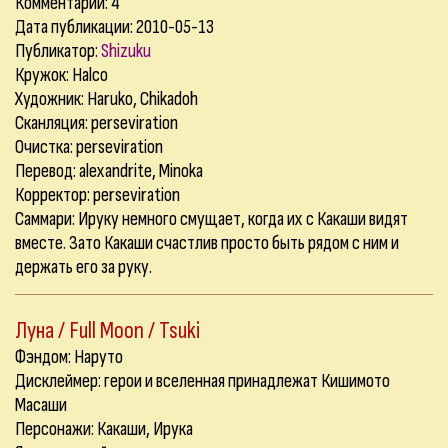
Комментарии:
4
Дата публикации: 2010-05-13
Публикатор:
Shizuku
Кружок: Halco
Художник: Haruko, Chikadoh
Сканляция: perseviration
Очистка: perseviration
Перевод: alexandrite, Minoka
Корректор: perseviration
Саммари: Ируку немного смущает, когда их с Какаши видят
вместе. Зато Какаши счастлив просто быть рядом с ним и
держать его за руку.
Луна / Full Moon / Tsuki
Фэндом: Наруто
Дисклеймер: герои и вселенная принадлежат Кишимото
Масаши
Персонажи: Какаши, Ирука