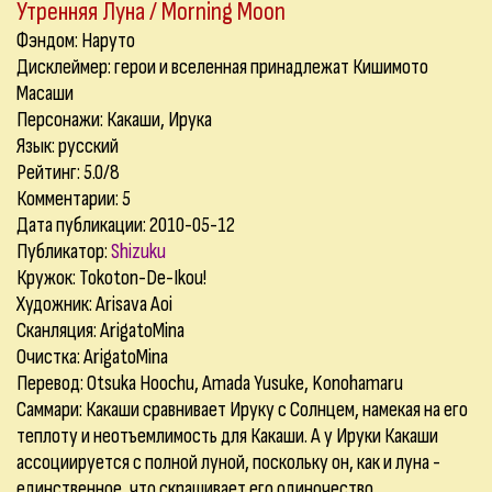
Утренняя Луна / Morning Moon
Фэндом: Наруто
Дисклеймер: герои и вселенная принадлежат Кишимото
Масаши
Персонажи: Какаши, Ирука
Язык: русский
Рейтинг: 5.0/8
Комментарии:
5
Дата публикации: 2010-05-12
Публикатор:
Shizuku
Кружок: Tokoton-De-Ikou!
Художник: Arisava Aoi
Сканляция: ArigatoMina
Очистка: ArigatoMina
Перевод: Otsuka Hoochu, Amada Yusuke, Konohamaru
Саммари: Какаши сравнивает Ируку с Солнцем, намекая на его
теплоту и неотъемлимость для Какаши. А у Ируки Какаши
ассоциируется с полной луной, поскольку он, как и луна -
единственное, что скрашивает его одиночество.