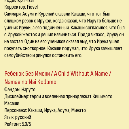
Редактор: Mitaii
Корректор: Fievel
Саммари: Асума и Куренай сказали Какаши, что тот был
слишком резок с Ирукой, когда сказал, что Наруто больше не
ученик Ируки, а его подчиненный. Какаши согласился, что был
с Ирукой жесток и решил извиниться. Придя в класс, Ируку он
не застал. Один из его учеников сказал ему, что Ирука ушел
покупать снотворное. Какаши подумал, что Ирука замышляет
самоубийство и ринулся остановить его.
Ребенок Без Имени / A Child Without A Name /
Namae no Nai Kodomo
Фэндом: Наруто
Дисклеймер: герои и вселенная принадлежат Кишимото
Масаши
Персонажи: Какаши, Ирука, Асума, Минато
Язык: русский
Рейтинг: 5.0/5