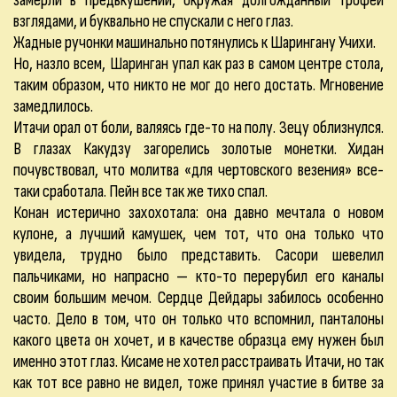
замерли в предвкушении, окружая долгожданный трофей
взглядами, и буквально не спускали с него глаз.
Жадные ручонки машинально потянулись к Шарингану Учихи.
Но, назло всем, Шаринган упал как раз в самом центре стола,
таким образом, что никто не мог до него достать. Мгновение
замедлилось.
Итачи орал от боли, валяясь где-то на полу. Зецу облизнулся.
В глазах Какудзу загорелись золотые монетки. Хидан
почувствовал, что молитва «для чертовского везения» все-
таки сработала. Пейн все так же тихо спал.
Конан истерично захохотала: она давно мечтала о новом
кулоне, а лучший камушек, чем тот, что она только что
увидела, трудно было представить. Сасори шевелил
пальчиками, но напрасно — кто-то перерубил его каналы
своим большим мечом. Сердце Дейдары забилось особенно
часто. Дело в том, что он только что вспомнил, панталоны
какого цвета он хочет, и в качестве образца ему нужен был
именно этот глаз. Кисаме не хотел расстраивать Итачи, но так
как тот все равно не видел, тоже принял участие в битве за