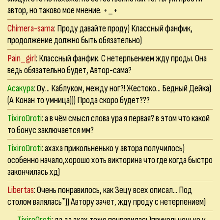
автор, но таково мое мнение. +_+
Chimera-sama
: Проду давайте проду) Классный фанфик,
продолжение должно быть обязательно)
Pain_girl
: Классный фанфик. С нетерпьением жду проды. Она
ведь обязательно будет, Автор-сама?
Асакура
: Оу... Каблуком, между ног?! Жестоко... Бедный Дейка)
(А Конан то умница))) Прода скоро будет???
TixiroOroti
: а в чём смысл слова ура я первая? в этом что какой
то бонус заключается мм?
TixiroOroti
: ахаха прикольненько у автора получилось)
особенно начало,хорошо хоть викторина что где когда быстро
закончилась хд)
Libertas
: Очень понравилось, как Зецу всех описал... Под
столом валялась*)) Автору зачет, жду проду с нетерпением)