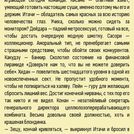
играющей сегодня команды: Кисаме — опытный азиат,
умеющий готовить настоящие суши, именно поэтому мы его и
держим. Итачи — обладатель самых красных за всю историю
человечества глаз. Учиха, сколько можно сидеть за
монитором? Дейдара — падкий метросексуал, готовый на все,
чтобы достать очередную модную шмотку. Сасори —
коллекционер. Аморальный тип, не пренебрегает самыми
страшными средствами, чтобы обойти своих конкурентов.
Какудзу — банкир. Сколотил состояние на финансовой
пирамиде «Доверьте нам то, что вы не можете доверить
себе». Хидан — повелитель шестнадцатого уровня в одной из
новоиспеченных сект. Не пропустит удобного момента,
чтобы не попиариться на халяву. Пейн — гуру для желающих
сбросить лишний вес. Достиг конечной нирваны, с тех пор его
так никто и не видел. Конан — незатейливый секретарь
генерального директора целлюлозоперерабатывающего
комбината. Весьма довольна своей должностью, хоть и
крашеная блондинка.
— Зецу, кончай кривляться, — выкрикнул Итачи и бросил в