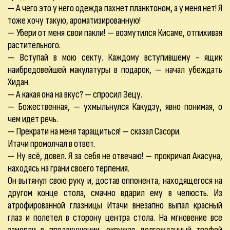
— А чего это у него одежда пахнет планктоном, а у меня нет! Я
тоже хочу такую, ароматизированную!
— Убери от меня свои пакли! — возмутился Кисаме, отпихивая
растительного.
— Вступай в мою секту. Каждому вступившему - ящик
наибредовейшей макулатуры в подарок, — начал убеждать
Хидан.
— А какая она на вкус? — спросил Зецу.
— Божественная, — ухмыльнулся Какудзу, явно понимая, о
чем идет речь.
— Прекрати на меня таращиться! — сказал Сасори.
Итачи промолчал в ответ.
— Ну всё, довел. Я за себя не отвечаю! — прокричал Акасуна,
находясь на грани своего терпения.
Он вытянул свою руку и, достав оппонента, находящегося на
другом конце стола, смачно вдарил ему в челюсть. Из
атрофированной глазницы Итачи внезапно выпал красный
глаз и полетел в сторону центра стола. На мгновение все