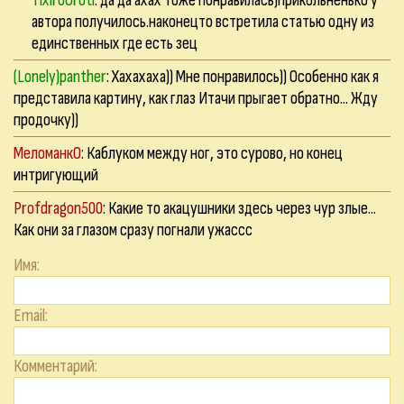
TixiroOroti
: да да ахах тоже понравилась)прикольненько у
автора получилось.наконецто встретила статью одну из
единственных где есть зец
(Lonely)panther
: Хахахаха)) Мне понравилось)) Особенно как я
представила картину, как глаз Итачи прыгает обратно... Жду
продочку))
МеломанкО
: Каблуком между ног, это сурово, но конец
интригующий
Profdragon500
: Какие то акацушники здесь через чур злые...
Как они за глазом сразу погнали ужассс
Имя:
Email:
Комментарий: