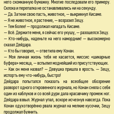
него скомканную бумажку. Многие последовали его примеру.
Склока и перепалка не останавливались ни на секунду.
— Да. Заткни свою пасть, животное, — выкрикнул Кисаме.
— Я не животное, я растение, — возразил Зецу.
— Тем более! — продолжал нападать Кисаме.
— Всё. Держите меня, я сейчас его укушу, — разошелся Зецу.
— Кто-нибудь, наденьте на него намордник! — высокомерно
сказал Дейдара.
— Кто бы говорил, — ответила ему Конан.
— Моя личная жизнь тебя не касается, миссис «шикарные
буфера» месяца, — вспылил моднейший из присутствующих.
— Как он меня назвал? — Девушка пришла в ярость. — Зецу,
испорть ему что-нибудь, быстро!
Дейдара попытался показать на всеобщее обозрение
разворот одного откровенного журнала, но Конан сняла с себя
один из каблуков и со всей дури дала красавчику промеж ног.
Дейдара взвыл. Журнал упал, вскоре исчезнув навсегда. Пока
Конан одухотворённо рвала журнал на мелкие кусочки, Зецу
продолжал буянить.