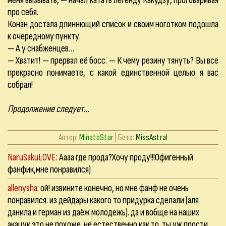
меня вызывать, — начал катать легенду Какудзу, проговаривая
про себя.
Конан достала длиннющий список и своим ноготком подошла
к очередному пункту.
— А у снабженцев…
— Хватит! — прервал её босс. — К чему резину тянуть? Вы все
прекрасно понимаете, с какой единственной целью я вас
собрал!
Продолжение следует…
Автор:
MinatoStar
| Бета:
MissAstral
NaruSakuLOVE
: Аааа где прода?Хочу проду!!!Офигенный
фанфик,мне понравился)
allenysha
: ой! извините конечно, но мне фанф не очень
понравился. из дейдары какого то придурка сделали (аля
данила и герман из даёж молодежь). да и вобще на наших
акацук это не похоже. не естественно как то. ты уж прости