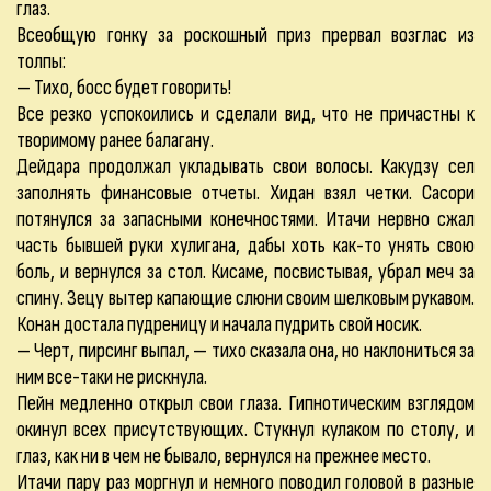
глаз.
Всеобщую гонку за роскошный приз прервал возглас из
толпы:
— Тихо, босс будет говорить!
Все резко успокоились и сделали вид, что не причастны к
творимому ранее балагану.
Дейдара продолжал укладывать свои волосы. Какудзу сел
заполнять финансовые отчеты. Хидан взял четки. Сасори
потянулся за запасными конечностями. Итачи нервно сжал
часть бывшей руки хулигана, дабы хоть как-то унять свою
боль, и вернулся за стол. Кисаме, посвистывая, убрал меч за
спину. Зецу вытер капающие слюни своим шелковым рукавом.
Конан достала пудреницу и начала пудрить свой носик.
— Черт, пирсинг выпал, — тихо сказала она, но наклониться за
ним все-таки не рискнула.
Пейн медленно открыл свои глаза. Гипнотическим взглядом
окинул всех присутствующих. Стукнул кулаком по столу, и
глаз, как ни в чем не бывало, вернулся на прежнее место.
Итачи пару раз моргнул и немного поводил головой в разные