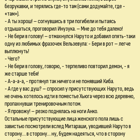
безрукавки, и терялись где-то там (сами додумайте, где -
«там»).
- А ты хорош! – согнувшись в три погибели и пытаясь
отдышаться, проговорил Инузука. – Мне до тебя далеко!
- Не бери в голову! – отмахнулся Наруто и добавил опять-таки
одну из любимых фразочек Вельзевула: - Бери в рот – легче
выплюнуть!
- Чего?
- Не бери в голову, говорю, - терпеливо повторил демон, - я
же старше тебя!
- А-а-а-а, - протянул так ничего и не понявший Киба.
- А где у вас душ? – спросил у присутствующих Наруто, ведь
не очень хотелось идти в поместье Хьюга через всю деревню,
пропахнувши тренировочным потом.
- Я провожу! – резко поднялась на ноги Анко.
Остальные присутствующие лица женского пола лишь с
завистью посмотрели вслед Митараши, уводившей Наруто в
сторону… в сторону… ну, будем надеяться, что в сторону