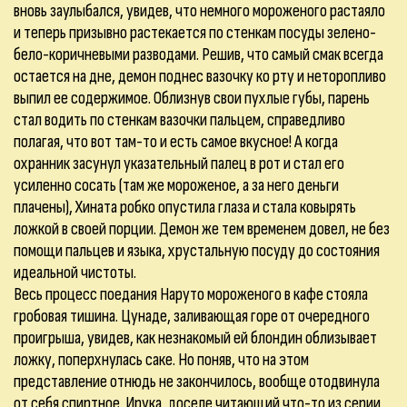
вновь заулыбался, увидев, что немного мороженого растаяло
и теперь призывно растекается по стенкам посуды зелено-
бело-коричневыми разводами. Решив, что самый смак всегда
остается на дне, демон поднес вазочку ко рту и неторопливо
выпил ее содержимое. Облизнув свои пухлые губы, парень
стал водить по стенкам вазочки пальцем, справедливо
полагая, что вот там-то и есть самое вкусное! А когда
охранник засунул указательный палец в рот и стал его
усиленно сосать (там же мороженое, а за него деньги
плачены), Хината робко опустила глаза и стала ковырять
ложкой в своей порции. Демон же тем временем довел, не без
помощи пальцев и языка, хрустальную посуду до состояния
идеальной чистоты.
Весь процесс поедания Наруто мороженого в кафе стояла
гробовая тишина. Цунаде, заливающая горе от очередного
проигрыша, увидев, как незнакомый ей блондин облизывает
ложку, поперхнулась саке. Но поняв, что на этом
представление отнюдь не закончилось, вообще отодвинула
от себя спиртное. Ирука, доселе читающий что-то из серии