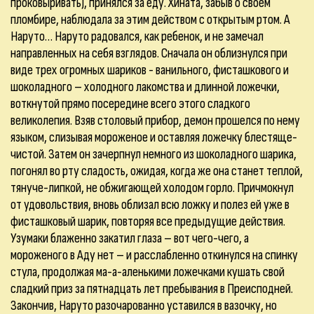
проковыривать), принялся за еду. Хината, забыв о своем
пломбире, наблюдала за этим действом с открытым ртом. А
Наруто… Наруто радовался, как ребенок, и не замечал
направленных на себя взглядов. Сначала он облизнулся при
виде трех огромных шариков - ванильного, фисташкового и
шоколадного – холодного лакомства и длинной ложечки,
воткнутой прямо посередине всего этого сладкого
великолепия. Взяв столовый прибор, демон прошелся по нему
языком, слизывая мороженое и оставляя ложечку блестяще-
чистой. Затем он зачерпнул немного из шоколадного шарика,
погонял во рту сладость, ожидая, когда же она станет теплой,
тянуче-липкой, не обжигающей холодом горло. Причмокнул
от удовольствия, вновь облизал всю ложку и полез ей уже в
фисташковый шарик, повторяя все предыдущие действия.
Узумаки блаженно закатил глаза – вот чего-чего, а
мороженого в Аду нет – и расслабленно откинулся на спинку
стула, продолжая ма-а-аленькими ложечками кушать свой
сладкий приз за пятнадцать лет пребывания в Преисподней.
Закончив, Наруто разочарованно уставился в вазочку, но