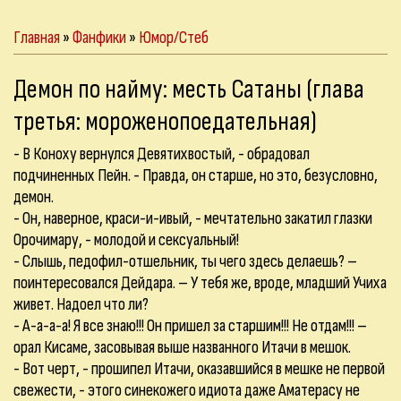
Главная
»
Фанфики
»
Юмор/Стеб
Демон по найму: месть Сатаны (глава
третья: мороженопоедательная)
- В Коноху вернулся Девятихвостый, - обрадовал
подчиненных Пейн. - Правда, он старше, но это, безусловно,
демон.
- Он, наверное, краси-и-ивый, - мечтательно закатил глазки
Орочимару, - молодой и сексуальный!
- Слышь, педофил-отшельник, ты чего здесь делаешь? –
поинтересовался Дейдара. – У тебя же, вроде, младший Учиха
живет. Надоел что ли?
- А-а-а-а! Я все знаю!!! Он пришел за старшим!!! Не отдам!!! –
орал Кисаме, засовывая выше названного Итачи в мешок.
- Вот черт, - прошипел Итачи, оказавшийся в мешке не первой
свежести, - этого синекожего идиота даже Аматерасу не