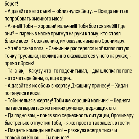
берет!
- А давайте я его съем! – облизнулся Зецу. – Всегда мечтал
попробовать змеиного мяса!
- А-а-а!!! Тоби – хороший мальчик!!! Тоби боится змей!!! Где
они? – парень в маске прыгнул на руки к тому, кто стоял
ближе всех. К сожалению, им оказался именно Орочимару.
- У тебя такая попа, - Саннин не растерялся и облапал пятую
точку трусишки, неожиданно оказавшегося у него на руках, -
прямо пЭрсик!
- Та-а-ак, - Какузу что-то подсчитывал, - два шлепка по попе
- это четыре йены, о, еще один…
- А давайте я их обоих в жертву Джашину принесу! – Хидан
потянулся к косе.
- Тоби нельзя в жертву! Тоби же хороший мальчик! – бедняга
пытался вырваться из липких ручонок, держащих его.
- Да ладно вам, - поняв всю серьезность ситуации, Орочимару
быстренько отпустил Тоби, - я же просто так зашел, в гости.
- Пиздеть команды не было! – рявкнула всегда тихая и
спокойная Конан. – Ты принес?