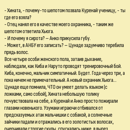
- Хината, - почему-то шепотом позвала Куренай ученицу, - ты
где его взяла?
- Отец нанял его в качестве моего охранника, - таким же
шепотом ответила Хьюга.
- И почему я сирота? – Анко прикусила губу.
- Может, в АНБУ его записать? – Цунаде задумчиво теребила
прядь волос.
Все четыре особи женского пола, затаив дыхание,
наблюдали, как Киба и Наруто проводят тренировочный бой.
Киба, конечно, мальчик симпатичный. Будет. Года через три, а
пока ничем не примечательный. А новый охранник Хьюга…
Цунаде еще помнила, ЧТО он умеет делать языком (с
ложками, само собой), Хината небольшую толику
почувствовала на себе, а Куренай и Анко просто пожирали
глазами новенького. Узумаки играючи отбивался от
предсказуемых атак мальчишки с собакой, а солнечные
зайчики падали и отражались в его золотистых волосах,
очерчивали строгие скулы, спускались ниже, в вырез