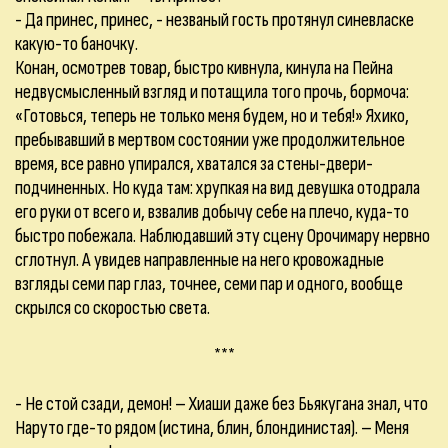
- Да принес, принес, - незваный гость протянул синевласке
какую-то баночку.
Конан, осмотрев товар, быстро кивнула, кинула на Пейна
недвусмысленный взгляд и потащила того прочь, бормоча:
«Готовься, теперь не только меня будем, но и тебя!» Яхико,
пребывавший в мертвом состоянии уже продолжительное
время, все равно упирался, хватался за стены-двери-
подчиненных. Но куда там: хрупкая на вид девушка отодрала
его руки от всего и, взвалив добычу себе на плечо, куда-то
быстро побежала. Наблюдавший эту сцену Орочимару нервно
сглотнул. А увидев направленные на него кровожадные
взгляды семи пар глаз, точнее, семи пар и одного, вообще
скрылся со скоростью света.
***
- Не стой сзади, демон! – Хиаши даже без Бьякугана знал, что
Наруто где-то рядом (истина, блин, блондинистая). – Меня