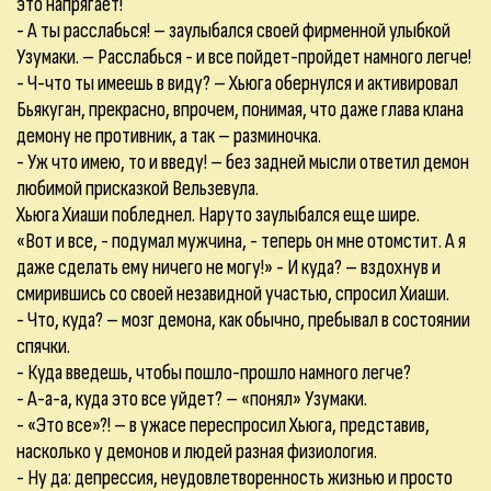
это напрягает!
- А ты расслабься! – заулыбался своей фирменной улыбкой
Узумаки. – Расслабься - и все пойдет-пройдет намного легче!
- Ч-что ты имеешь в виду? – Хьюга обернулся и активировал
Бьякуган, прекрасно, впрочем, понимая, что даже глава клана
демону не противник, а так – разминочка.
- Уж что имею, то и введу! – без задней мысли ответил демон
любимой присказкой Вельзевула.
Хьюга Хиаши побледнел. Наруто заулыбался еще шире.
«Вот и все, - подумал мужчина, - теперь он мне отомстит. А я
даже сделать ему ничего не могу!» - И куда? – вздохнув и
смирившись со своей незавидной участью, спросил Хиаши.
- Что, куда? – мозг демона, как обычно, пребывал в состоянии
спячки.
- Куда введешь, чтобы пошло-прошло намного легче?
- А-а-а, куда это все уйдет? – «понял» Узумаки.
- «Это все»?! – в ужасе переспросил Хьюга, представив,
насколько у демонов и людей разная физиология.
- Ну да: депрессия, неудовлетворенность жизнью и просто