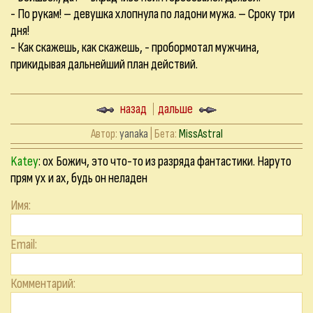
- По рукам! – девушка хлопнула по ладони мужа. – Сроку три
дня!
- Как скажешь, как скажешь, - пробормотал мужчина,
прикидывая дальнейший план действий.
назад
дальше
Автор:
yanaka
| Бета:
MissAstral
Katey
: ох Божич, это что-то из разряда фантастики. Наруто
прям ух и ах, будь он неладен
Имя:
Email:
Комментарий: