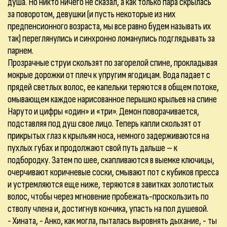
душа. Но никто ничего не сказал, а как только пара скрылась
за поворотом, девушки (и пусть некоторые из них
предпенсионного возраста, мы все равно будем называть их
так) переглянулись и синхронно ломанулись подглядывать за
парнем.
Прозрачные струи скользят по загорелой спине, прокладывая
мокрые дорожки от плеч к упругим ягодицам. Вода падает с
прядей светлых волос, ее капельки теряются в общем потоке,
омывающем каждое нарисованное перышко крыльев на спине
Наруто и цифры «один» и «три». Демон поворачивается,
подставляя под душ свое лицо. Теперь капли скользят от
прикрытых глаз к крыльям носа, немного задерживаются на
пухлых губах и продолжают свой путь дальше – к
подбородку. Затем по шее, скапливаются в выемке ключицы,
очерчивают коричневые соски, смывают пот с кубиков пресса
и устремляются еще ниже, теряются в завитках золотистых
волос, чтобы через мгновение пробежать-проскользить по
стволу члена и, достигнув кончика, упасть на пол душевой.
- Хината, - Анко, как могла, пыталась выровнять дыхание, - ты