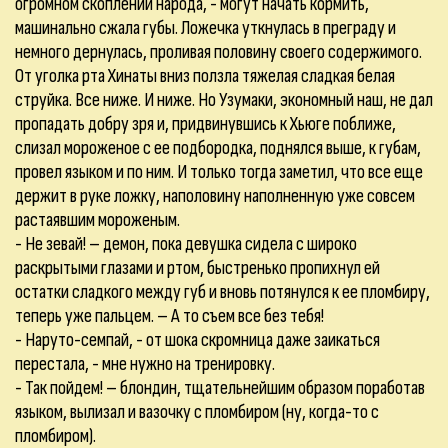
огромном скоплении народа, - могут начать кормить,
машинально сжала губы. Ложечка уткнулась в преграду и
немного дернулась, проливая половину своего содержимого.
От уголка рта Хинаты вниз ползла тяжелая сладкая белая
струйка. Все ниже. И ниже. Но Узумаки, экономный наш, не дал
пропадать добру зря и, придвинувшись к Хьюге поближе,
слизал мороженое с ее подбородка, поднялся выше, к губам,
провел языком и по ним. И только тогда заметил, что все еще
держит в руке ложку, наполовину наполненную уже совсем
растаявшим мороженым.
- Не зевай! – демон, пока девушка сидела с широко
раскрытыми глазами и ртом, быстренько пропихнул ей
остатки сладкого между губ и вновь потянулся к ее пломбиру,
теперь уже пальцем. – А то съем все без тебя!
- Наруто-семпай, - от шока скромница даже заикаться
перестала, - мне нужно на тренировку.
- Так пойдем! – блондин, тщательнейшим образом поработав
языком, вылизал и вазочку с пломбиром (ну, когда-то с
пломбиром).