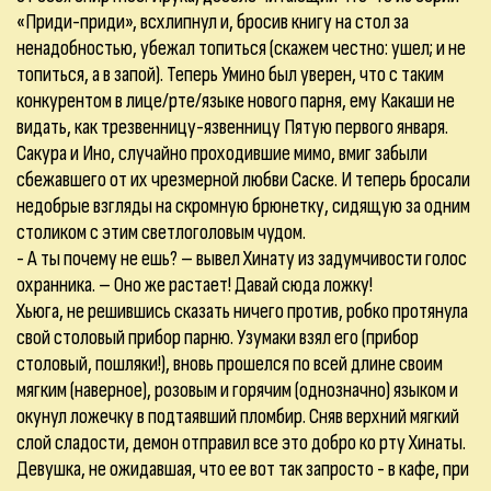
«Приди-приди», всхлипнул и, бросив книгу на стол за
ненадобностью, убежал топиться (скажем честно: ушел; и не
топиться, а в запой). Теперь Умино был уверен, что с таким
конкурентом в лице/рте/языке нового парня, ему Какаши не
видать, как трезвенницу-язвенницу Пятую первого января.
Сакура и Ино, случайно проходившие мимо, вмиг забыли
сбежавшего от их чрезмерной любви Саске. И теперь бросали
недобрые взгляды на скромную брюнетку, сидящую за одним
столиком с этим светлоголовым чудом.
- А ты почему не ешь? – вывел Хинату из задумчивости голос
охранника. – Оно же растает! Давай сюда ложку!
Хьюга, не решившись сказать ничего против, робко протянула
свой столовый прибор парню. Узумаки взял его (прибор
столовый, пошляки!), вновь прошелся по всей длине своим
мягким (наверное), розовым и горячим (однозначно) языком и
окунул ложечку в подтаявший пломбир. Сняв верхний мягкий
слой сладости, демон отправил все это добро ко рту Хинаты.
Девушка, не ожидавшая, что ее вот так запросто - в кафе, при