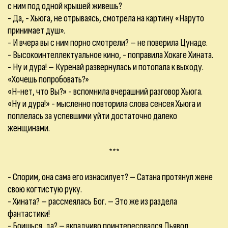
с ним под одной крышей живешь?
- Да, - Хьюга, не отрываясь, смотрела на картину «Наруто
принимает душ».
- И вчера вы с ним порно смотрели? – не поверила Цунаде.
- Высокоинтеллектуальное кино, - поправила Хокаге Хината.
- Ну и дура! – Куренай развернулась и потопала к выходу.
«Хочешь попробовать?»
«Н-нет, что Вы?» - вспомнила вчерашний разговор Хьюга.
«Ну и дура!» - мысленно повторила слова сенсея Хьюга и
поплелась за успевшими уйти достаточно далеко
женщинами.
***
- Спорим, она сама его изнасилует? – Сатана протянул жене
свою когтистую руку.
- Хината? – рассмеялась Бог. – Это же из раздела
фантастики!
- Боишься, да? – вкрадчиво поинтересовался Дьявол.