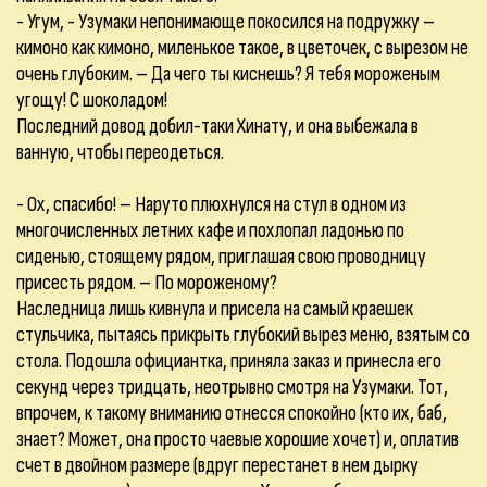
- Угум, - Узумаки непонимающе покосился на подружку –
кимоно как кимоно, миленькое такое, в цветочек, с вырезом не
очень глубоким. – Да чего ты киснешь? Я тебя мороженым
угощу! С шоколадом!
Последний довод добил-таки Хинату, и она выбежала в
ванную, чтобы переодеться.
- Ох, спасибо! – Наруто плюхнулся на стул в одном из
многочисленных летних кафе и похлопал ладонью по
сиденью, стоящему рядом, приглашая свою проводницу
присесть рядом. – По мороженому?
Наследница лишь кивнула и присела на самый краешек
стульчика, пытаясь прикрыть глубокий вырез меню, взятым со
стола. Подошла официантка, приняла заказ и принесла его
секунд через тридцать, неотрывно смотря на Узумаки. Тот,
впрочем, к такому вниманию отнесся спокойно (кто их, баб,
знает? Может, она просто чаевые хорошие хочет) и, оплатив
счет в двойном размере (вдруг перестанет в нем дырку