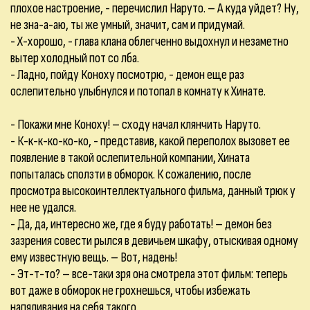
плохое настроение, - перечислил Наруто. – А куда уйдет? Ну,
не зна-а-аю, ты же умный, значит, сам и придумай.
- Х-хорошо, - глава клана облегченно выдохнул и незаметно
вытер холодный пот со лба.
- Ладно, пойду Коноху посмотрю, - демон еще раз
ослепительно улыбнулся и потопал в комнату к Хинате.
- Покажи мне Коноху! – сходу начал клянчить Наруто.
- К-к-к-ко-ко-ко, - представив, какой переполох вызовет ее
появление в такой ослепительной компании, Хината
попыталась сползти в обморок. К сожалению, после
просмотра высокоинтеллектуального фильма, данный трюк у
нее не удался.
- Да, да, интересно же, где я буду работать! – демон без
зазрения совести рылся в девичьем шкафу, отыскивая одному
ему известную вещь. – Вот, надень!
- Эт-т-то? – все-таки зря она смотрела этот фильм: теперь
вот даже в обморок не грохнешься, чтобы избежать
напяливания на себя такого.