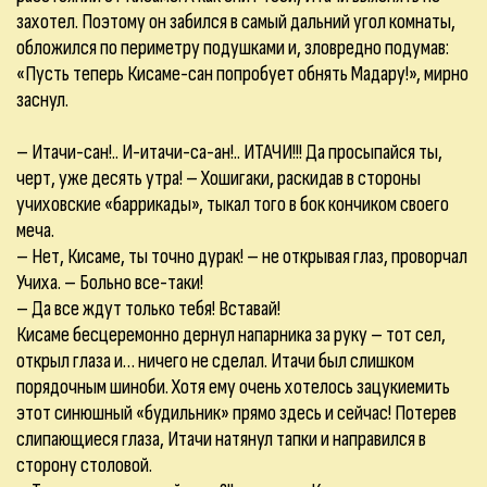
захотел. Поэтому он забился в самый дальний угол комнаты,
обложился по периметру подушками и, зловредно подумав:
«Пусть теперь Кисаме-сан попробует обнять Мадару!», мирно
заснул.
– Итачи-сан!.. И-итачи-са-ан!.. ИТАЧИ!!! Да просыпайся ты,
черт, уже десять утра! – Хошигаки, раскидав в стороны
учиховские «баррикады», тыкал того в бок кончиком своего
меча.
– Нет, Кисаме, ты точно дурак! – не открывая глаз, проворчал
Учиха. – Больно все-таки!
– Да все ждут только тебя! Вставай!
Кисаме бесцеремонно дернул напарника за руку – тот сел,
открыл глаза и… ничего не сделал. Итачи был слишком
порядочным шиноби. Хотя ему очень хотелось зацукиемить
этот синюшный «будильник» прямо здесь и сейчас! Потерев
слипающиеся глаза, Итачи натянул тапки и направился в
сторону столовой.