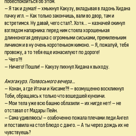
побеспокоиться об этом.
– Я так и думал! – хмыкнул Какузу, вкладывая в ладонь Хидана
пачку игл. – Как только закончишь, вали во двор, там и
встретимся. Ну давай, чего стал?.. Хотя… – казначей окинул
взглядом напарника: перед ним стояла хорошенькая
длинноногая девушка с огромными сиськами, премиленьким
личиком и в ну очень коротеньком кимоно. – Я, пожалуй, тебя
провожу, а то тебя еще изнасилуют по дороге!
– Чего?!!
– Ничего! Пошли! – Какузу пихнул Хидана к выходу.
Амэгакурэ. Полвосьмого вечера…
– Конан, а где Итачи и Кисаме?!! – возмущенно воскликнул
Тоби, обращаясь к только что вошедшей куноичи.
– Мои тела уже всю башню облазили – их нигде нет! – не
отставал от Мадары Пейн.
– Сама удивляюсь! – озабоченно пожала плечами леди Ангел
и поставила на стол блюдо с данго. – А ты через дождь их не
чувствуешь?