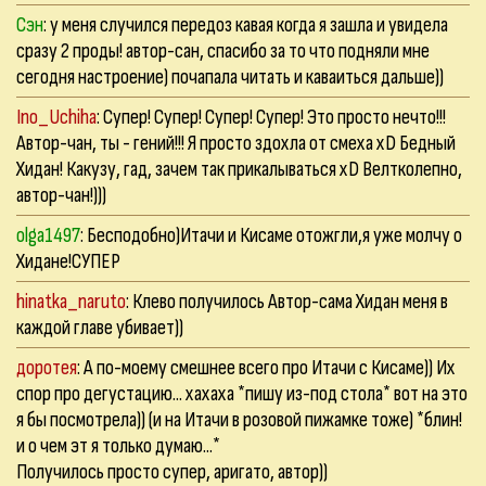
Сэн
: у меня случился передоз кавая когда я зашла и увидела
сразу 2 проды! автор-сан, спасибо за то что подняли мне
сегодня настроение) почапала читать и каваиться дальше))
Ino_Uchiha
: Супер! Супер! Супер! Супер! Это просто нечто!!!
Автор-чан, ты - гений!!! Я просто здохла от смеха xD Бедный
Хидан! Какузу, гад, зачем так прикалываться xD Велтколепно,
автор-чан!)))
olga1497
: Бесподобно)Итачи и Кисаме отожгли,я уже молчу о
Хидане!СУПЕР
hinatka_naruto
: Клево получилось Автор-сама Хидан меня в
каждой главе убивает))
доротея
: А по-моему смешнее всего про Итачи с Кисаме)) Их
спор про дегустацию... хахаха *пишу из-под стола* вот на это
я бы посмотрела)) (и на Итачи в розовой пижамке тоже) *блин!
и о чем эт я только думаю...*
Получилось просто супер, аригато, автор))