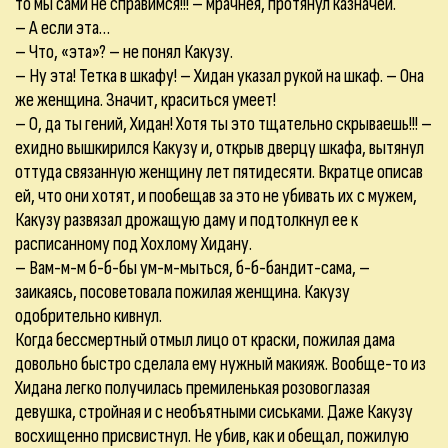
то мы сами не справимся!!! – мрачнея, протянул казначей.
– А если эта…
– Что, «эта»? – не понял Какузу.
– Ну эта! Тетка в шкафу! – Хидан указал рукой на шкаф. – Она
же женщина. Значит, краситься умеет!
– О, да ты гений, Хидан! Хотя ты это тщательно скрываешь!!! –
ехидно вышкирился Какузу и, открыв дверцу шкафа, вытянул
оттуда связанную женщину лет пятидесяти. Вкратце описав
ей, что они хотят, и пообещав за это не убивать их с мужем,
Какузу развязал дрожащую даму и подтолкнул ее к
расписанному под Хохлому Хидану.
– Вам-м-м б-б-бы ум-м-мыться, б-б-бандит-сама, –
заикаясь, посоветовала пожилая женщина. Какузу
одобрительно кивнул.
Когда бессмертный отмыл лицо от краски, пожилая дама
довольно быстро сделала ему нужный макияж. Вообще-то из
Хидана легко получилась премиленькая розовоглазая
девушка, стройная и с необъятными сиськами. Даже Какузу
восхищенно присвистнул. Не убив, как и обещал, пожилую