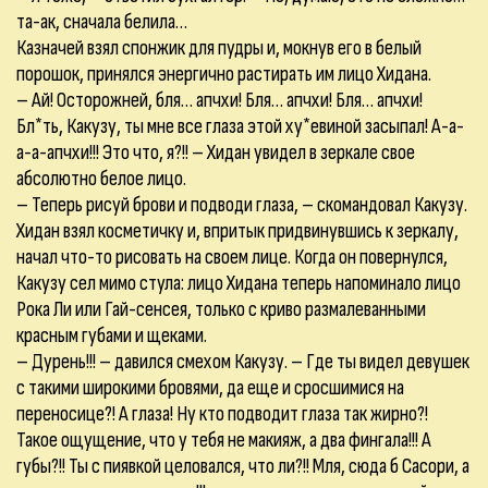
та-ак, сначала белила…
Казначей взял спонжик для пудры и, мокнув его в белый
порошок, принялся энергично растирать им лицо Хидана.
– Ай! Осторожней, бля… апчхи! Бля… апчхи! Бля… апчхи!
Бл*ть, Какузу, ты мне все глаза этой ху*евиной засыпал! А-а-
а-а-апчхи!!! Это что, я?!! – Хидан увидел в зеркале свое
абсолютно белое лицо.
– Теперь рисуй брови и подводи глаза, – скомандовал Какузу.
Хидан взял косметичку и, впритык придвинувшись к зеркалу,
начал что-то рисовать на своем лице. Когда он повернулся,
Какузу сел мимо стула: лицо Хидана теперь напоминало лицо
Рока Ли или Гай-сенсея, только с криво размалеванными
красным губами и щеками.
– Дурень!!! – давился смехом Какузу. – Где ты видел девушек
с такими широкими бровями, да еще и сросшимися на
переносице?! А глаза! Ну кто подводит глаза так жирно?!
Такое ощущение, что у тебя не макияж, а два фингала!!! А
губы?!! Ты с пиявкой целовался, что ли?!! Мля, сюда б Сасори, а