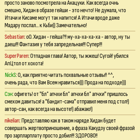
просто заново посмотрела на Акацуки. Как всегда очнь
смешно, Хидан в образе гейши - это нечто! Не думала, что
Итачи и Кисаме могут так напится! А Итачи вроде даже
Мадару послал... к Кьби)) Замечательно!
Sebastian
: оО. Хидан - гейша?!! му-ха-ха-ха-ха - автор, ну ты
даеш!!! Фантазия у тебя запредельная!!! Супер!!!
SuperParen
: Отпадная глава! Автор, ты жжеш! Сугой! убился
АпЦтол от хохота!
NickS
: О, как приятно читать похвальные отзывы!! ^^,
очень рада, что Вам Всем нравиться))) Прода на подходе)))
Сэн
: офигеть! от "бл* апчхи бл* апчхи бл* апчхи" пришлось
смехом давиться! а "бандит-сама" отправил меня под стол!)
автор-сан, как всегда на высоте!) абажаю!)
nikelian
: Представляю как в таком наряде Хидан будет
совершать жертвоприношение, а фраза Какудзу своей фразой
про зарпларплату просто добил!!! ЗДОРОВО!!