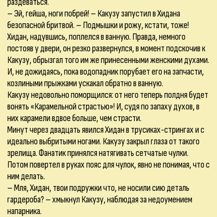
раздеваться.
– Эй, гейша, ноги побрей! – Какузу запустил в Хидана
безопасной бритвой. – Подмышки и рожу, кстати, тоже!
Хидан, надувшись, поплелся в ванную. Правда, немного
постояв у двери, он резко развернулся, в момент подскочив к
Какузу, обрызгал того им же принесенными женскими духами.
И, не дожидаясь, пока водопадник порубает его на запчасти,
козлиными прыжками ускакал обратно в ванную.
Какузу недовольно поморщился: от него теперь полдня будет
вонять «Карамельной страстью»! И, судя по запаху духов, в
них карамели вдвое больше, чем страсти.
Минут через двадцать явился Хидан в трусиках-стрингах и с
идеально выбритыми ногами. Какузу закрыл глаза от такого
зрелища. Фанатик принялся натягивать сетчатые чулки.
Потом повертел в руках пояс для чулок, явно не понимая, что с
ним делать.
– Мля, Хидан, твои подружки что, не носили сию деталь
гардероба? – хмыкнул Какузу, наблюдая за недоумением
напарника.