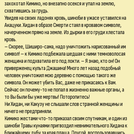
захохотал Кимико, но внезапно осекся и упал на землю,
схватившись за грудь.
Увидев на своих ладонях кровь, шиноби в ужасе уставился на
Акацуки. Хидан в образе Смерти стаял в кровавом символе,
начерченном прямо на земле. Из дырки в его груди хлестала
кровь.
– Скорее, Шиширо-сама, надо уничтожить нарисованный им
символ! – к Кимико подбежала шедшая с ними темноволосая
женщина и подхватила его под локти. – Я знаю, кто он! Он
приверженец культа Джашина! Много лет назад подобный
человек уничтожил мою деревню с помощью такого же
символа. Он может убить Вас, даже не прикасаясь к Вам.
Сейчас он почему-то не попал в жизненно важные органы, а
то Вы были бы уже мертвы! Поторопитесь!
Ни Хидан, ни Какузу не слышали слов странной женщины и
ничего не предприняли.
Кимико жестами что-то приказал своим спутникам, и один из
шиноби Травы кунаями пригвоздил невнимательного Хидана к
ближайшему дубу за края плаща. Другой, воспользовавшись