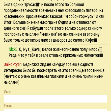
был в одних трусах)))* и после этого по большой
продолжительности времени на нем красовалась пятерочка
красненьких, красивеньких засосов! *Я собой горжусь* И как
Итог: Больше он меня никогда не будил и не отвлекал от
дневного сна) Разбудил после этого только один раз и могу
поспорить с мыслями "мне хана" но наказанием за это ему
было только дотаскивание за шиворот до самого Кафе)))
NickS
: О, Nya_Kavai, целое жизнеописание получилось)))
Рада, что у тебя в реале столько прикольных моментов)))
Oniko-tyan
: Бедняжка Хидан! Какудзу тот еще садист!
Интересно было бы посмотреть на это зрелище в гостинице
(мечтаю с очень кавайными глазками и не очень приличными
мыслями)
Имя:
Email: