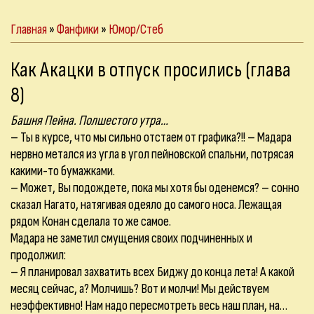
Главная
»
Фанфики
»
Юмор/Стеб
Как Акацки в отпуск просились (глава
8)
Башня Пейна. Полшестого утра…
– Ты в курсе, что мы сильно отстаем от графика?!! – Мадара
нервно метался из угла в угол пейновской спальни, потрясая
какими-то бумажками.
– Может, Вы подождете, пока мы хотя бы оденемся? – сонно
сказал Нагато, натягивая одеяло до самого носа. Лежащая
рядом Конан сделала то же самое.
Мадара не заметил смущения своих подчиненных и
продолжил:
– Я планировал захватить всех Биджу до конца лета! А какой
месяц сейчас, а? Молчишь? Вот и молчи! Мы действуем
неэффективно! Нам надо пересмотреть весь наш план, на…