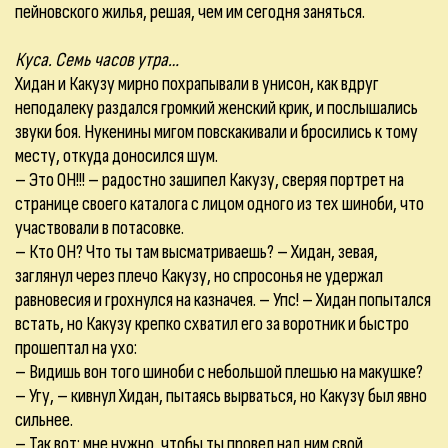
пейновского жилья, решая, чем им сегодня заняться.
Куса. Семь часов утра…
Хидан и Какузу мирно похрапывали в унисон, как вдруг
неподалеку раздался громкий женский крик, и послышались
звуки боя. Нукенины мигом повскакивали и бросились к тому
месту, откуда доносился шум.
– Это ОН!!! – радостно зашипел Какузу, сверяя портрет на
странице своего каталога с лицом одного из тех шиноби, что
участвовали в потасовке.
– Кто ОН? Что ты там высматриваешь? – Хидан, зевая,
заглянул через плечо Какузу, но спросонья не удержал
равновесия и грохнулся на казначея. – Упс! – Хидан попытался
встать, но Какузу крепко схватил его за воротник и быстро
прошептал на ухо:
– Видишь вон того шиноби с небольшой плешью на макушке?
– Угу, – кивнул Хидан, пытаясь вырваться, но Какузу был явно
сильнее.
– Так вот: мне нужно, чтобы ты провел над ним свой