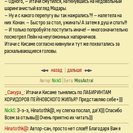
– Одного, – Итачи смутился, наткнувшись на недовольный
шаринганистый взгляд Мадары.
– Ну и с какого перепугу вы так нажрались?!! – налетела на
них Конан. – Быстро за стол, ужинать! А затем в душ и спать!!!
– И только попробуйте поступить иначе! – многозначительно
посмотрел Пейн на неугомонных напарничков.
Итачи с Кисаме согласно кивнули и тут же похватались за
раскалывающиеся головы.
назад
дальше
Автор:
NickS
| Бета:
MissAstral
_Сакура_
: Итачи и Кисаме тынялись по ЛАБИРИНТАМ
КОРИДОРОВ ПЕЙНОВСКОГО ЖИЛЬЯ? Представляю себе=)))
NickS
: Э-э-э, Hinatothk@, ну слегка послал, да! Х))) Спасибо
Всем за отзывы))) Очень приятно их читать)))
Hinatothk@
: Автор-сан, просто нет слов!!! Благодаря Вам я