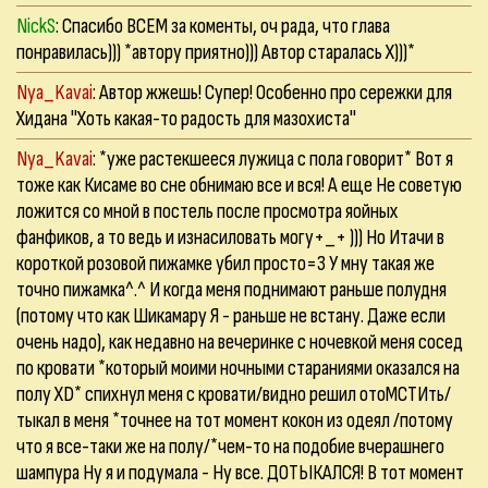
NickS
: Спасибо ВСЕМ за коменты, оч рада, что глава
понравилась))) *автору приятно))) Автор старалась Х)))*
Nya_Kavai
: Автор жжешь! Супер! Особенно про сережки для
Хидана "Хоть какая-то радость для мазохиста"
Nya_Kavai
: *уже растекшееся лужица с пола говорит* Вот я
тоже как Кисаме во сне обнимаю все и вся! А еще Не советую
ложится со мной в постель после просмотра яойных
фанфиков, а то ведь и изнасиловать могу+_+ ))) Но Итачи в
короткой розовой пижамке убил просто=3 У мну такая же
точно пижамка^.^ И когда меня поднимают раньше полудня
(потому что как Шикамару Я - раньше не встану. Даже если
очень надо), как недавно на вечеринке с ночевкой меня сосед
по кровати *который моими ночными стараниями оказался на
полу XD* спихнул меня с кровати/видно решил отоМСТИть/
тыкал в меня *точнее на тот момент кокон из одеял /потому
что я все-таки же на полу/*чем-то на подобие вчерашнего
шампура Ну я и подумала - Ну все. ДОТЫКАЛСЯ! В тот момент