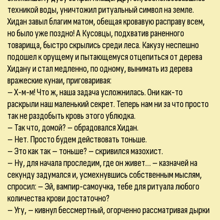
техникой воды, уничтожил ритуальный символ на земле.
Хидан завыл благим матом, обещая кровавую расправу всем,
но было уже поздно! А Кусовцы, подхватив раненного
товарища, быстро скрылись среди леса. Какузу неспешно
подошел к орущему и пытающемуся отцепиться от дерева
Хидану и стал медленно, по одному, вынимать из дерева
вражеские кунаи, приговаривая:
– Х-м-м! Что ж, наша задача усложнилась. Они как-то
раскрыли наш маленький секрет. Теперь нам ни за что просто
так не раздобыть кровь этого ублюдка.
– Так что, домой? – обрадовался Хидан.
– Нет. Просто будем действовать тоньше.
– Это как так – тоньше? – скривился мазохист.
– Ну, для начала проследим, где он живет… – казначей на
секунду задумался и, усмехнувшись собственным мыслям,
спросил: – Эй, вампир-самоучка, тебе для ритуала любого
количества крови достаточно?
– Угу, – кивнул бессмертный, огорченно рассматривая дырки