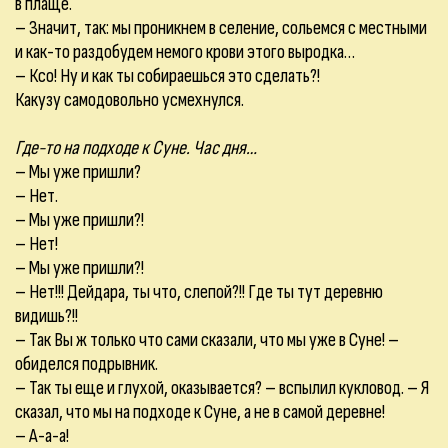
в плаще.
– Значит, так: мы проникнем в селение, сольемся с местными
и как-то раздобудем немого крови этого выродка…
– Ксо! Ну и как ты собираешься это сделать?!
Какузу самодовольно усмехнулся.
Где-то на подходе к Суне. Час дня…
– Мы уже пришли?
– Нет.
– Мы уже пришли?!
– Нет!
– Мы уже пришли?!
– Нет!!! Дейдара, ты что, слепой?!! Где ты тут деревню
видишь?!!
– Так Вы ж только что сами сказали, что мы уже в Суне! –
обиделся подрывник.
– Так ты еще и глухой, оказывается? – вспылил кукловод. – Я
сказал, что мы на подходе к Суне, а не в самой деревне!
– А-а-а!