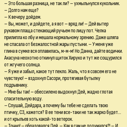
– Это большая разница, не так ли? – ухмыльнулся кукольник.
– Долго нам еще?
– К вечеру дойдем.
– Вы, может, и дойдете, а я вот – вряд ли! – Дей вытер
рукавом плаща стекающий ручьем по лицу пот. Челка
прилипла ко лбу и мешала нормальному зрению. Даже шляпа
не спасала от безжалостной жары пустыни. – У меня уже
глина в сумке вся оплавилась, м-м-м! Но Данна, дайте водички.
Акасуна неохотно откинул щиток Хируко и тут же сощурился
от жгучего солнца.
– Я уже и забыл, какое тут пекло. Жаль, что я совсем его не
чувствую! – вздохнул Сасори, протягивая бутылку
подрывнику.
– Мне бы так! – обессилено выдохнул Дей, жадно глотая
спасительную воду.
– Слушай, Дейдара, а почему бы тебе не сделать твою
птичку, С3, кажется? В ее тени все-таки не так жарко будет…
и от крыльев хоть какой-то ветерок.
– Точно! – обрадовался Дей. – Как я сам не додумался?! – И