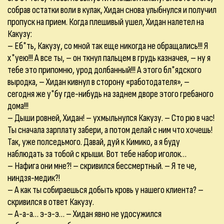
собрав остатки воли в кулак, Хидан снова улыбнулся и получил
пропуск на прием. Когда плешивый ушел, Хидан налетел на
Какузу:
– Еб*ть, Какузу, со мной так еще никогда не обращались!!! Я
х*уею!!! А все ты, – он ткнул пальцем в грудь казначея, – ну я
тебе это припомню, урод долбанный!!! А этого бл*ядского
выродка, – Хидан кивнул в сторону «работодателя», –
сегодня же у*бу где-нибудь на заднем дворе этого гребаного
дома!!!
– Дыши ровней, Хидан! – ухмыльнулся Какузу. – Сто рю в час!
Ты сначала зарплату забери, а потом делай с ним что хочешь!
Так, уже полседьмого. Давай, дуй к Кимико, а я буду
наблюдать за тобой с крыши. Вот тебе набор иголок…
– Нафига они мне?! – скривился бессмертный. – Я те че,
ниндзя-медик?!
– А как ты собираешься добыть кровь у нашего клиента? –
скривился в ответ Какузу.
– А-а-а… э-э-э… – Хидан явно не удосужился