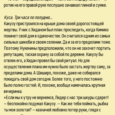
ротик на его правой руке послушно зачавкал глиной в сумке.
Куса. Три часа по полудню…
Какузу пристроился на крыше дома своей дорогостоящей
жертвы. У них с Хиданом был план: проследить, когда Кимико
покинет свой дом в одиночестве. Он считался одним из самых
сильных шиноби в своем селении. Да и за его пределами тоже.
Поэтому Нукенины предположили, что он не захочет портить
репутацию, таская охрану за собой по деревне. Какузу бы
отвлек его, а Хидан провел бы свой ритуал. Но для
осуществления плана им нужно было застать жертву саму, за
пределами дома. А Шиширо, похоже, даже не собирался
покидать свой дом сегодня. Более того, у него постоянно
было полно гостей. И, похоже, вообще намечалась крупная
вечеринка.
«Если мы к утру не вернемся, Лидер с нас три шкуры сдерет!
– беспокойно подумал Какузу. – Как же тебя поймать, рыбка
ты моя золотая? – казначей любовно потер руки, глядя с