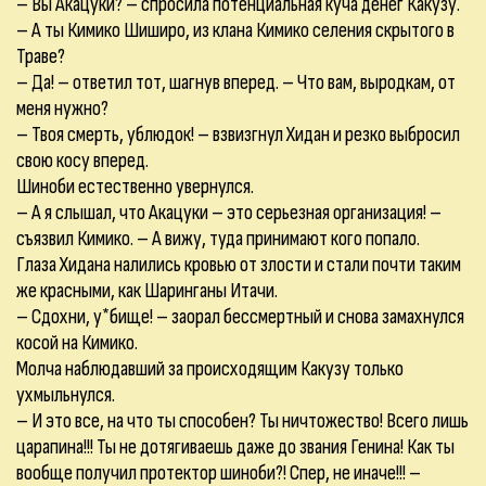
– Вы Акацуки? – спросила потенциальная куча денег Какузу.
– А ты Кимико Шиширо, из клана Кимико селения скрытого в
Траве?
– Да! – ответил тот, шагнув вперед. – Что вам, выродкам, от
меня нужно?
– Твоя смерть, ублюдок! – взвизгнул Хидан и резко выбросил
свою косу вперед.
Шиноби естественно увернулся.
– А я слышал, что Акацуки – это серьезная организация! –
съязвил Кимико. – А вижу, туда принимают кого попало.
Глаза Хидана налились кровью от злости и стали почти таким
же красными, как Шаринганы Итачи.
– Сдохни, у*бище! – заорал бессмертный и снова замахнулся
косой на Кимико.
Молча наблюдавший за происходящим Какузу только
ухмыльнулся.
– И это все, на что ты способен? Ты ничтожество! Всего лишь
царапина!!! Ты не дотягиваешь даже до звания Генина! Как ты
вообще получил протектор шиноби?! Спер, не иначе!!! –