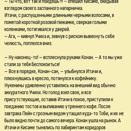
– Ты что, вот так и пойдешь?!! – опешил Кисаме, окидывая
взглядом своего заспанного напарничка.
Итачи, с распущенными длинными черными волосами, в
помятой короткой розовой пижамке, сверкая голыми
коленками, потягивался у дверей.
– Ага, – кивнул Учиха и, зевнув с риском вывихнуть себе
челюсть, поплелся вниз.
– Ну наконец-то! – всплеснула руками Конан. – А то мы уже
стали за тебя беспокоиться!
– Все в порядке, Конан-сан, – улыбнулся Итачи и,
плюхнувшись в кресло, потянулся к кофейнику.
Нукенины удивленно уставились на внешний вид обычно
аккуратного Учихи. Но голод взял свое, и все
присутствующие, оставив Итачи в покое, приступили к
поеданию тостов и выпиванию утреннего кофе. После
завтрака Пейн с грозным видом утащил куда-то Тоби, и их не
было видно почти до самого вечера. Конан ушла на рынок. А
Итачи и Кисаме тынялись по лабиринтам коридоров