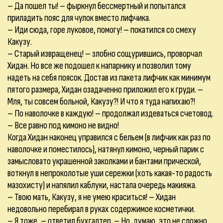
– Да пошел ты! – фыркнул бессмертный и попытался
приладить пояс для чулок вместо лифчика.
– Иди сюда, горе луковое, помогу! – покатился со смеху
Какузу.
– Старый извращенец! – злобно сощурившись, проворчал
Хидан. Но все же подошел к напарнику и позволил тому
надеть на себя поясок. Достав из пакета лифчик как минимум
пятого размера, Хидан озадаченно приложил его к груди. –
Мля, ты совсем больной, Какузу?! И что я туда напихаю?!
– По наволочке в каждую! – продолжал издеваться счетовод.
– Все равно под кимоно не видно!
Когда Хидан наконец управился с бельем (в лифчик как раз по
наволочке и поместилось), натянул кимоно, черный парик с
замысловато украшенной заколками и бантами прической,
воткнул в непроколотые уши сережки (хоть какая-то радость
мазохисту) и напялил каблуки, настала очередь макияжа.
– Твою мать, Какузу, я не умею краситься! – Хидан
недовольно перебирал в руках содержимое косметички.
– Я тоже, – ответил бухгалтер. – Но, думаю, это не сложно…