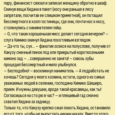
пару, финансист связал и запихал женщину обратно в шкаф.
Скинув вещи Хидана в пакет (косу они раньше в лесу
запрятали, посчитав ее слишком приметной), он потащил
бессмертного в холл гостиницы, где они, почти нос к носу,
столкнулись с нанимателем гейш.
– О, что такая хорошенькая мисс делает сегодня вечером? –
слуга Кимико окинул Хидана похотливым взглядом.
– Да что ты, сук… – фанатик осекся на полуслове, получив от
Какузу смачный пинок под еле прикрытый коротюсеньким
кимоно зад – …совершенно не занята! – сквозь зубы
процедил бессмертный и мило улыбнулся.
– Бесподобно! – воскликнул наниматель. – А подработать не
хочешь? Сегодня у моего хозяина, кстати, одного из самых
уважаемых людей в селении, господина Кимико Шиширо,
прием. И нужны девушки, вроде такой красавицы, как ты!
Согласишься на сто рю в час? – и плешивый гад смачно
схватил Хидана за задницу.
Только то, что Какузу крепко сжал локоть Хидана, остановило
его от того, чтобы не выпустить кишки нахалу. Вместо этого,