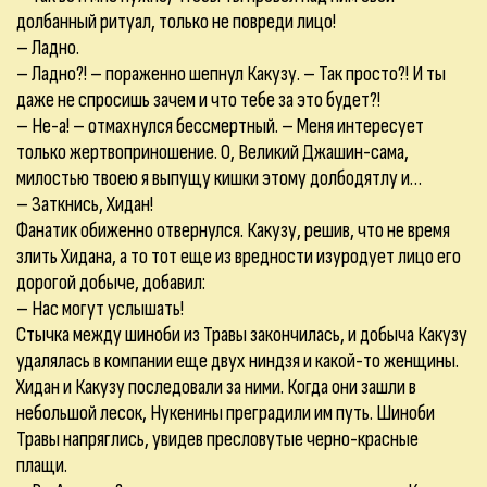
долбанный ритуал, только не повреди лицо!
– Ладно.
– Ладно?! – пораженно шепнул Какузу. – Так просто?! И ты
даже не спросишь зачем и что тебе за это будет?!
– Не-а! – отмахнулся бессмертный. – Меня интересует
только жертвоприношение. О, Великий Джашин-сама,
милостью твоею я выпущу кишки этому долбодятлу и…
– Заткнись, Хидан!
Фанатик обиженно отвернулся. Какузу, решив, что не время
злить Хидана, а то тот еще из вредности изуродует лицо его
дорогой добыче, добавил:
– Нас могут услышать!
Стычка между шиноби из Травы закончилась, и добыча Какузу
удалялась в компании еще двух ниндзя и какой-то женщины.
Хидан и Какузу последовали за ними. Когда они зашли в
небольшой лесок, Нукенины преградили им путь. Шиноби
Травы напряглись, увидев пресловутые черно-красные
плащи.