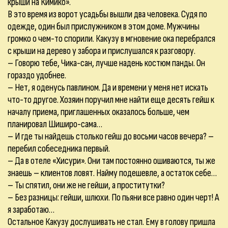
крыши на Кимико».
В это время из ворот усадьбы вышли два человека. Судя по
одежде, один был прислужником в этом доме. Мужчины
громко о чем-то спорили. Какузу в мгновение ока перебрался
с крыши на дерево у забора и прислушался к разговору.
– Говорю тебе, Чика-сан, лучше надень костюм панды. Он
гораздо удобнее.
– Нет, я оденусь павлином. Да и времени у меня нет искать
что-то другое. Хозяин поручил мне найти еще десять гейш к
началу приема, приглашенных оказалось больше, чем
планировал Шиширо-сама…
– И где ты найдешь столько гейш до восьми часов вечера? –
перебил собеседника первый.
– Да в отеле «Хисури». Они там постоянно ошиваются, ты же
знаешь – клиентов ловят. Найму подешевле, а остаток себе…
– Ты спятил, они же не гейши, а проститутки?
– Без разницы: гейши, шлюхи. По пьяни все равно один черт! А
я заработаю…
Остальное Какузу дослушивать не стал. Ему в голову пришла