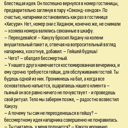
блестящая идея. Он поспешно вернулся в номер гостиницы,
предварительно заглянув в пару «Секонд-хендов». По
счастью, напарники остановились как раз в гостинице
«Хисури». Нет, номер они с Хиданом, конечно же, не снимали
– хозяева номера валялись связанные в шкафу.
– Переодевайся! – Какузу бросил Хидану на колени
внушительный пакет и, отвечая на вопросительный взгляд
напарника, хохотнув, добавил: – Гейшей будешь!
– Чего? – обалдел бессмертный.
– У нашего друга намечается костюмированная вечеринка, и
ему срочно требуются гейши, для обслуживания гостей. Ты
будешь одной из них. Проникнешь на бал, а когда все
основательно напьются, оцарапаешь нашего клиента –
пьяный он все равно ничего не почувствует - и проведешь
свой ритуал. Тело мы заберем позже, – радостно возвестил
Какузу.
– А почему ты сам не переоденешься в гейшу? –
бессмертному идея напарника совершенно не понравилась.
– Ты считаешь, у меня получится? – Какузу иронично