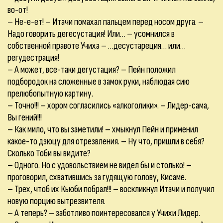
во-от!
– Не-е-ет! – Итачи помахал пальцем перед носом друга. –
Надо говорить дегесустация! Или… – усомнился в
собственной правоте Учиха – …десустареция… или…
регудестрация!
– А может, все-таки дегустация? – Пейн положил
подбородок на сложенные в замок руки, наблюдая сию
прелюбопытную картину.
– Точно!!! – хором согласились «алкоголики». – Лидер-сама,
Вы гений!!!
– Как мило, что вы заметили! – хмыкнул Пейн и применил
какое-то дзюцу для отрезвления. – Ну что, пришли в себя?
Сколько Тоби вы видите?
– Одного. Но с удовольствием не видел бы и столько! –
проговорил, схватившись за гудящую голову, Кисаме.
– Трех, чтоб их Кьюби побрал!!! – воскликнул Итачи и получил
новую порцию вытрезвителя.
– А теперь? – заботливо поинтересовался у Учихи Лидер.