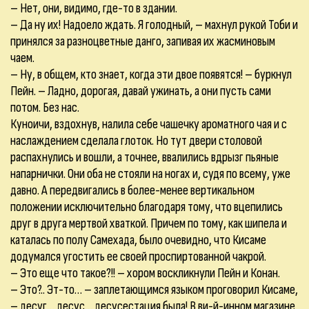
– Нет, они, видимо, где-то в здании.
– Да ну их! Надоело ждать. Я голодный, – махнул рукой Тоби и
принялся за разноцветные данго, запивая их жасминовым
чаем.
– Ну, в общем, кто знает, когда эти двое появятся! – буркнул
Пейн. – Ладно, дорогая, давай ужинать, а они пусть сами
потом. Без нас.
Куноичи, вздохнув, налила себе чашечку ароматного чая и с
наслаждением сделала глоток. Но тут двери столовой
распахнулись и вошли, а точнее, ввалились вдрызг пьяные
напарнички. Они оба не стояли на ногах и, судя по всему, уже
давно. А передвигались в более-менее вертикальном
положении исключительно благодаря тому, что вцепились
друг в друга мертвой хваткой. Причем по тому, как шипела и
каталась по полу Самехада, было очевидно, что Кисаме
додумался угостить ее своей проспиртованной чакрой.
– Это еще что такое?!! – хором воскликнули Пейн и Конан.
– Это?.. Эт-то… – заплетающимся языком проговорил Кисаме,
– десуг… десус… десусестация была! В ви-й-инном магазине,