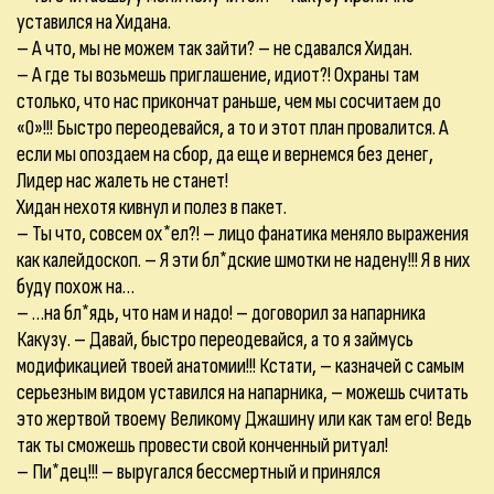
уставился на Хидана.
– А что, мы не можем так зайти? – не сдавался Хидан.
– А где ты возьмешь приглашение, идиот?! Охраны там
столько, что нас прикончат раньше, чем мы сосчитаем до
«0»!!! Быстро переодевайся, а то и этот план провалится. А
если мы опоздаем на сбор, да еще и вернемся без денег,
Лидер нас жалеть не станет!
Хидан нехотя кивнул и полез в пакет.
– Ты что, совсем ох*ел?! – лицо фанатика меняло выражения
как калейдоскоп. – Я эти бл*дские шмотки не надену!!! Я в них
буду похож на…
– …на бл*ядь, что нам и надо! – договорил за напарника
Какузу. – Давай, быстро переодевайся, а то я займусь
модификацией твоей анатомии!!! Кстати, – казначей с самым
серьезным видом уставился на напарника, – можешь считать
это жертвой твоему Великому Джашину или как там его! Ведь
так ты сможешь провести свой конченный ритуал!
– Пи*дец!!! – выругался бессмертный и принялся