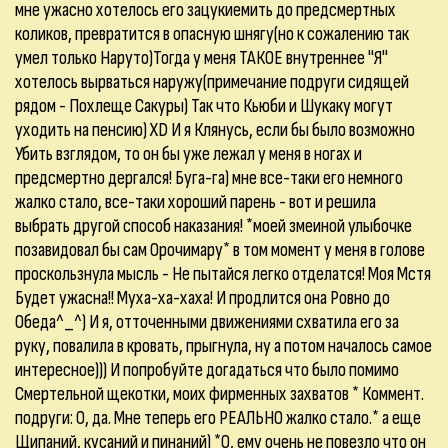
мне ужасно хотелось его зацукиемить до предсмертных
коликов, превратится в опасную шнягу(но к сожалению так
умел только Наруто)Тогда у меня ТАКОЕ внутреннее "Я"
хотелось вырваться наружу(примечание подруги сидящей
рядом - Похлеще Сакуры) Так что Кьюби и Шукаку могут
уходить на пенсию) XD И я Клянусь, если бы было возможно
Убить взглядом, то он бы уже лежал у меня в ногах и
предсмертно дергался! Буга-га) мне все-таки его немного
жалко стало, все-таки хороший парень - вот и решила
выбрать другой способ наказания! *моей змеиной улыбочке
позавидовал бы сам Орочимару* в том момент у меня в голове
проскользнула мысль - Не пытайся легко отделатся! Моя Мстя
Будет ужасна!! Муха-ха-хаха! И продлится она Ровно до
Обеда^_^) И я, отточенными движениями схватила его за
руку, повалила в кровать, прыгнула, ну а потом началось самое
интересное))) И попробуйте догадаться что было помимо
Смертельной щекотки, моих фирменных захватов * Коммент.
подруги: О, да. Мне теперь его РЕАЛЬНО жалко стало.* а еще
Щипаний, кусаний и пинаний) *О, ему очень не повезло что он