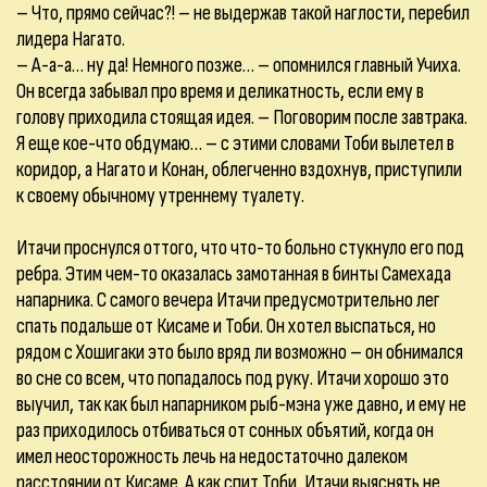
– Что, прямо сейчас?! – не выдержав такой наглости, перебил
лидера Нагато.
– А-а-а… ну да! Немного позже… – опомнился главный Учиха.
Он всегда забывал про время и деликатность, если ему в
голову приходила стоящая идея. – Поговорим после завтрака.
Я еще кое-что обдумаю… – с этими словами Тоби вылетел в
коридор, а Нагато и Конан, облегченно вздохнув, приступили
к своему обычному утреннему туалету.
Итачи проснулся оттого, что что-то больно стукнуло его под
ребра. Этим чем-то оказалась замотанная в бинты Самехада
напарника. С самого вечера Итачи предусмотрительно лег
спать подальше от Кисаме и Тоби. Он хотел выспаться, но
рядом с Хошигаки это было вряд ли возможно – он обнимался
во сне со всем, что попадалось под руку. Итачи хорошо это
выучил, так как был напарником рыб-мэна уже давно, и ему не
раз приходилось отбиваться от сонных объятий, когда он
имел неосторожность лечь на недостаточно далеком
расстоянии от Кисаме. А как спит Тоби, Итачи выяснять не