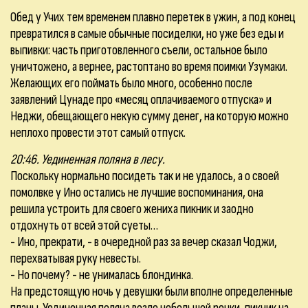
Обед у Учих тем временем плавно перетек в ужин, а под конец
превратился в самые обычные посиделки, но уже без еды и
выпивки: часть приготовленного съели, остальное было
уничтожено, а вернее, растоптано во время поимки Узумаки.
Желающих его поймать было много, особенно после
заявлений Цунаде про «месяц оплачиваемого отпуска» и
Неджи, обещающего некую сумму денег, на которую можно
неплохо провести этот самый отпуск.
20:46. Уединенная поляна в лесу.
Поскольку нормально посидеть так и не удалось, а о своей
помолвке у Ино остались не лучшие воспоминания, она
решила устроить для своего жениха пикник и заодно
отдохнуть от всей этой суеты…
- Ино, прекрати, - в очередной раз за вечер сказал Чоджи,
перехватывая руку невесты.
- Но почему? - не унималась блондинка.
На предстоящую ночь у девушки были вполне определенные