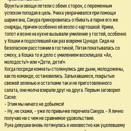
Фрукты и овощи летели с обеих сторон, с переменным
успехом попадая в цель. Учиха уворачивался при помощи
шарингана, Сакура приноровилась отбивать в парня его же
снаряды, причем особенно ей везло с картошкой. Крики,
топот и возня на кухне вызывали умиление у гостей, особенно
у Кошки и подоспевшей как раз вовремя Цунаде. Сидя на
безопасном расстоянии в гостиной, Пятая покатывалась со
смеху, а Кошка то и дело с умилением восклицала: «Ах,
молодость!» или «Дети, дети!».
Когда посреди комнаты столкнулись две дыни, молодожены,
как по команде, остановились. Запыхавшиеся, покрытые
свежей зеленью и остатками так и не приготовленного
салата, они молча взирали друг на друга. Первым заговорил
Саске:
- Этим мы ничего не добьемся!
- Ну, не скажи, - уже по привычке перечила Сакура. - Я лично
получаю ни с чем не сравнимое удовольствие.
Рука девушки вновь потянулась к неизвестно как уцелевшему