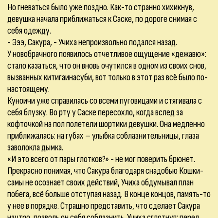
Но гневаться было уже поздно. Как-то странно хихикнув,
девушка начала приближаться к Саске, по дороге снимая с
себя одежду.
- Эээ, Сакура, - Учиха непроизвольно подался назад.
У новобрачного появилось отчетливое ощущение «дежавю»:
стало казаться, что он вновь очутился в одном из своих снов,
вызванных китигаинасуби, вот только в этот раз всё было по-
настоящему.
Куноичи уже справилась со всеми пуговицами и стягивала с
себя блузку. Во рту у Саске пересохло, когда вслед за
кофточкой на пол полетели шортики девушки. Она медленно
приближалась: на губах – улыбка соблазнительницы, глаза
заволокла дымка.
«И это всего от пары глотков?» - не мог поверить брюнет.
Прекрасно понимая, что Сакура благодаря снадобью Кошки-
самы не осознает своих действий, Учиха обдумывал план
побега, всё больше отступая назад. В конце концов, память-то
у нее в порядке. Страшно представить, что сделает Сакура
наутро, позволь он себя соблазнить. Учиха сглотнул: перед