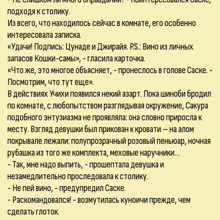
подходя к столику.
Из всего, что находилось сейчас в комнате, его особенно
интересовала записка.
«Удачи! Подпись: Цунаде и Джирайя. P.S.: Вино из личных
запасов Кошки-самы», - гласила карточка.
«Что же, это многое объясняет, - пронеслось в голове Саске. -
Посмотрим, что тут еще».
В действиях Учихи появился некий азарт. Пока шиноби бродил
по комнате, с любопытством разглядывая окружение, Сакура
подобного энтузиазма не проявляла: она словно приросла к
месту. Взгляд девушки был прикован к кровати – на алом
покрывале лежали: полупрозрачный розовый пеньюар, ночная
рубашка из того же комплекта, меховые наручники…
- Так, мне надо выпить, - прошептала девушка и
незамедлительно проследовала к столику.
- Не пей вино, - предупредил Саске.
- Раскомандовался! - возмутилась куноичи прежде, чем
сделать глоток.