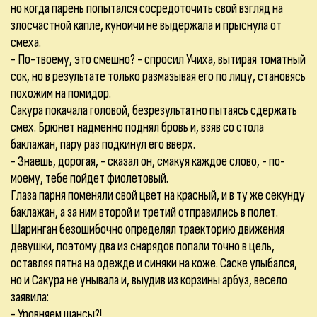
но когда парень попытался сосредоточить свой взгляд на
злосчастной капле, куноичи не выдержала и прыснула от
смеха.
- По-твоему, это смешно? - спросил Учиха, вытирая томатный
сок, но в результате только размазывая его по лицу, становясь
похожим на помидор.
Сакура покачала головой, безрезультатно пытаясь сдержать
смех. Брюнет надменно поднял бровь и, взяв со стола
баклажан, пару раз подкинул его вверх.
- Знаешь, дорогая, - сказал он, смакуя каждое слово, - по-
моему, тебе пойдет фиолетовый.
Глаза парня поменяли свой цвет на красный, и в ту же секунду
баклажан, а за ним второй и третий отправились в полет.
Шаринган безошибочно определял траекторию движения
девушки, поэтому два из снарядов попали точно в цель,
оставляя пятна на одежде и синяки на коже. Саске улыбался,
но и Сакура не унывала и, выудив из корзины арбуз, весело
заявила:
- Уровняем шансы?!