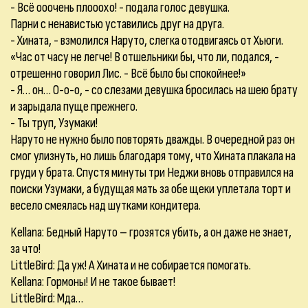
- Всё ооочень плооохо! - подала голос девушка.
Парни с ненавистью уставились друг на друга.
- Хината, - взмолился Наруто, слегка отодвигаясь от Хьюги.
«Час от часу не легче! В отшельники бы, что ли, подался, -
отрешенно говорил Лис. - Всё было бы спокойнее!»
- Я… он… О-о-о, - со слезами девушка бросилась на шею брату
и зарыдала пуще прежнего.
- Ты труп, Узумаки!
Наруто не нужно было повторять дважды. В очередной раз он
смог улизнуть, но лишь благодаря тому, что Хината плакала на
груди у брата. Спустя минуты три Неджи вновь отправился на
поиски Узумаки, а будущая мать за обе щеки уплетала торт и
весело смеялась над шутками кондитера.
Kellana:
Бедный Наруто – грозятся убить, а он даже не знает,
за что!
LittleBird:
Да уж! А Хината и не собирается помогать.
Kellana:
Гормоны! И не такое бывает!
LittleBird:
Мда…