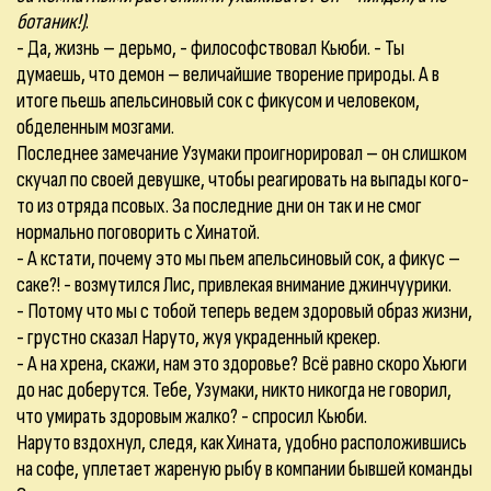
ботаник!)
.
- Да, жизнь – дерьмо, - философствовал Кьюби. - Ты
думаешь, что демон – величайшие творение природы. А в
итоге пьешь апельсиновый сок с фикусом и человеком,
обделенным мозгами.
Последнее замечание Узумаки проигнорировал – он слишком
скучал по своей девушке, чтобы реагировать на выпады кого-
то из отряда псовых. За последние дни он так и не смог
нормально поговорить с Хинатой.
- А кстати, почему это мы пьем апельсиновый сок, а фикус –
саке?! - возмутился Лис, привлекая внимание джинчуурики.
- Потому что мы с тобой теперь ведем здоровый образ жизни,
- грустно сказал Наруто, жуя украденный крекер.
- А на хрена, скажи, нам это здоровье? Всё равно скоро Хьюги
до нас доберутся. Тебе, Узумаки, никто никогда не говорил,
что умирать здоровым жалко? - спросил Кьюби.
Наруто вздохнул, следя, как Хината, удобно расположившись
на софе, уплетает жареную рыбу в компании бывшей команды