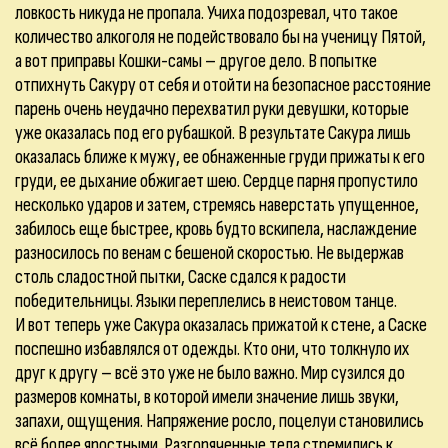
ловкость никуда не пропала. Учиха подозревал, что такое
количество алкоголя не подействовало бы на ученицу Пятой,
а вот приправы Кошки-самы – другое дело. В попытке
отпихнуть Сакуру от себя и отойти на безопасное расстояние
парень очень неудачно перехватил руки девушки, которые
уже оказалась под его рубашкой. В результате Сакура лишь
оказалась ближе к мужу, ее обнаженные груди прижаты к его
груди, ее дыхание обжигает шею. Сердце парня пропустило
несколько ударов и затем, стремясь наверстать упущенное,
забилось еще быстрее, кровь будто вскипела, наслаждение
разносилось по венам с бешеной скоростью. Не выдержав
столь сладостной пытки, Саске сдался к радости
победительницы. Языки переплелись в неистовом танце.
И вот теперь уже Сакура оказалась прижатой к стене, а Саске
поспешно избавлялся от одежды. Кто они, что толкнуло их
друг к другу – всё это уже не было важно. Мир сузился до
размеров комнаты, в которой имели значение лишь звуки,
запахи, ощущения. Напряжение росло, поцелуи становились
всё более яростными. Разгоряченные тела стремились к