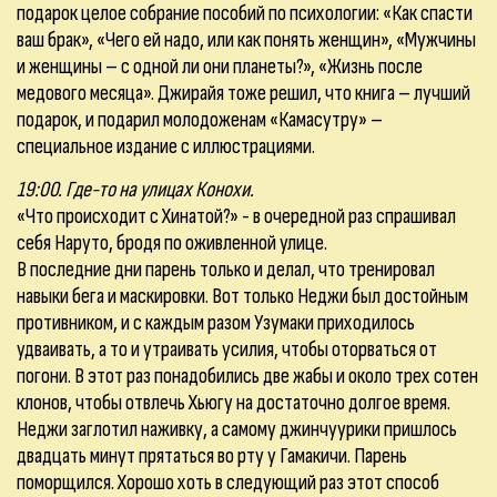
подарок целое собрание пособий по психологии: «Как спасти
ваш брак», «Чего ей надо, или как понять женщин», «Мужчины
и женщины – с одной ли они планеты?», «Жизнь после
медового месяца». Джирайя тоже решил, что книга – лучший
подарок, и подарил молодоженам «Камасутру» –
специальное издание с иллюстрациями.
19:00. Где-то на улицах Конохи.
«Что происходит с Хинатой?» - в очередной раз спрашивал
себя Наруто, бродя по оживленной улице.
В последние дни парень только и делал, что тренировал
навыки бега и маскировки. Вот только Неджи был достойным
противником, и с каждым разом Узумаки приходилось
удваивать, а то и утраивать усилия, чтобы оторваться от
погони. В этот раз понадобились две жабы и около трех сотен
клонов, чтобы отвлечь Хьюгу на достаточно долгое время.
Неджи заглотил наживку, а самому джинчуурики пришлось
двадцать минут прятаться во рту у Гамакичи. Парень
поморщился. Хорошо хоть в следующий раз этот способ