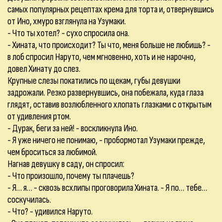
самых популярных рецептах крема для торта и, отвернувшись
от Ино, хмуро взглянула на Узумаки.
- Что ты хотел? - сухо спросила она.
- Хината, что происходит? Ты что, меня больше не любишь? -
в лоб спросил Наруто, чем мгновенно, хоть и не нарочно,
довел Хинату до слез.
Крупные слезы покатились по щекам, губы девушки
задрожали. Резко развернувшись, она побежала, куда глаза
глядят, оставив возлюбленного хлопать глазками с открытым
от удивления ртом.
- Дурак, беги за ней! - воскликнула Ино.
- Я уже ничего не понимаю, - пробормотал Узумаки прежде,
чем броситься за любимой.
Нагнав девушку в саду, он спросил:
- Что произошло, почему ты плачешь?
- Я… я… - сквозь всхлипы проговорила Хината. - Я по… тебе…
соскучилась.
- Что? - удивился Наруто.