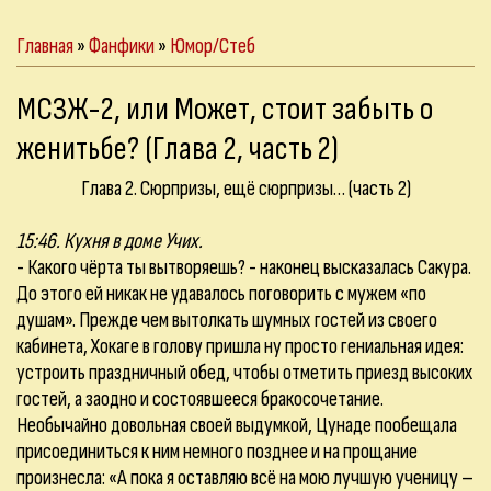
Главная
»
Фанфики
»
Юмор/Стеб
МСЗЖ-2, или Может, стоит забыть о
женитьбе? (Глава 2, часть 2)
Глава 2. Сюрпризы, ещё сюрпризы… (часть 2)
15:46. Кухня в доме Учих.
- Какого чёрта ты вытворяешь? - наконец высказалась Сакура.
До этого ей никак не удавалось поговорить с мужем «по
душам». Прежде чем вытолкать шумных гостей из своего
кабинета, Хокаге в голову пришла ну просто гениальная идея:
устроить праздничный обед, чтобы отметить приезд высоких
гостей, а заодно и состоявшееся бракосочетание.
Необычайно довольная своей выдумкой, Цунаде пообещала
присоединиться к ним немного позднее и на прощание
произнесла: «А пока я оставляю всё на мою лучшую ученицу –