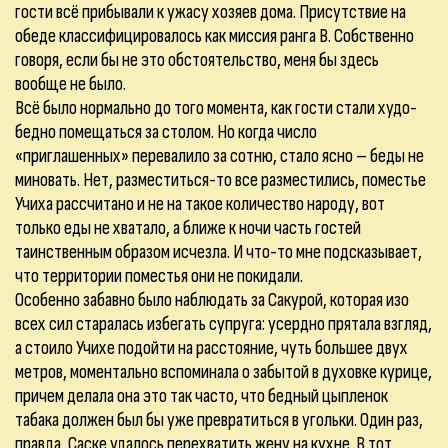
гости всё прибывали к ужасу хозяев дома. Присутствие на
обеде классифицировалось как миссия ранга B. Собственно
говоря, если бы не это обстоятельство, меня бы здесь
вообще не было.
Всё было нормально до того момента, как гости стали худо-
бедно помещаться за столом. Но когда число
«приглашенных» перевалило за сотню, стало ясно – беды не
миновать. Нет, разместиться-то все разместились, поместье
Учиха рассчитано и не на такое количество народу, вот
только еды не хватало, а ближе к ночи часть гостей
таинственным образом исчезла. И что-то мне подсказывает,
что территории поместья они не покидали.
Особенно забавно было наблюдать за Сакурой, которая изо
всех сил старалась избегать супруга: усердно прятала взгляд,
а стоило Учихе подойти на расстояние, чуть большее двух
метров, моментально вспоминала о забытой в духовке курице,
причем делала она это так часто, что бедный цыпленок
табака должен был бы уже превратиться в угольки. Один раз,
правда, Саске удалось перехватить жену на кухне. В тот