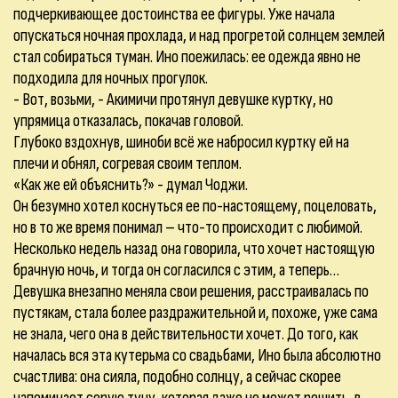
подчеркивающее достоинства ее фигуры. Уже начала
опускаться ночная прохлада, и над прогретой солнцем землей
стал собираться туман. Ино поежилась: ее одежда явно не
подходила для ночных прогулок.
- Вот, возьми, - Акимичи протянул девушке куртку, но
упрямица отказалась, покачав головой.
Глубоко вздохнув, шиноби всё же набросил куртку ей на
плечи и обнял, согревая своим теплом.
«Как же ей объяснить?» - думал Чоджи.
Он безумно хотел коснуться ее по-настоящему, поцеловать,
но в то же время понимал – что-то происходит с любимой.
Несколько недель назад она говорила, что хочет настоящую
брачную ночь, и тогда он согласился с этим, а теперь…
Девушка внезапно меняла свои решения, расстраивалась по
пустякам, стала более раздражительной и, похоже, уже сама
не знала, чего она в действительности хочет. До того, как
началась вся эта кутерьма со свадьбами, Ино была абсолютно
счастлива: она сияла, подобно солнцу, а сейчас скорее