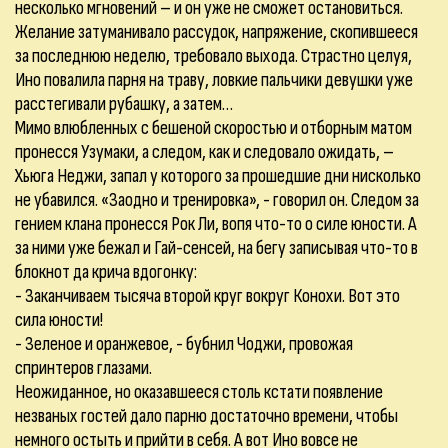
несколько мгновений – и он уже не сможет остановиться.
Желание затуманивало рассудок, напряжение, скопившееся
за последнюю неделю, требовало выхода. Страстно целуя,
Ино повалила парня на траву, ловкие пальчики девушки уже
расстегивали рубашку, а затем…
Мимо влюбленных с бешеной скоростью и отборным матом
пронесся Узумаки, а следом, как и следовало ожидать, –
Хьюга Неджи, запал у которого за прошедшие дни нисколько
не убавился. «Заодно и тренировка», - говорил он. Следом за
гением клана пронесся Рок Ли, вопя что-то о силе юности. А
за ними уже бежал и Гай-сенсей, на бегу записывая что-то в
блокнот да крича вдогонку:
- Заканчиваем тысяча второй круг вокруг Конохи. Вот это
сила юности!
- Зеленое и оранжевое, - бубнил Чоджи, провожая
спринтеров глазами.
Неожиданное, но оказавшееся столь кстати появление
незваных гостей дало парню достаточно времени, чтобы
немного остыть и прийти в себя. А вот Ино вовсе не