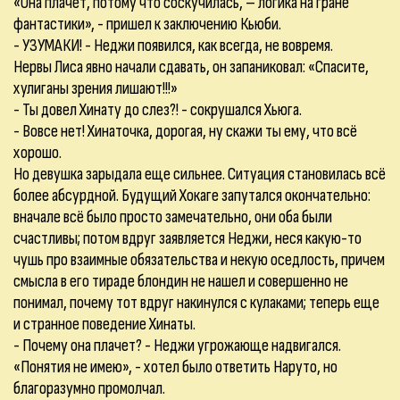
«Она плачет, потому что соскучилась, – логика на гране
фантастики», - пришел к заключению Кьюби.
- УЗУМАКИ! - Неджи появился, как всегда, не вовремя.
Нервы Лиса явно начали сдавать, он запаниковал: «Спасите,
хулиганы зрения лишают!!!»
- Ты довел Хинату до слез?! - сокрушался Хьюга.
- Вовсе нет! Хинаточка, дорогая, ну скажи ты ему, что всё
хорошо.
Но девушка зарыдала еще сильнее. Ситуация становилась всё
более абсурдной. Будущий Хокаге запутался окончательно:
вначале всё было просто замечательно, они оба были
счастливы; потом вдруг заявляется Неджи, неся какую-то
чушь про взаимные обязательства и некую оседлость, причем
смысла в его тираде блондин не нашел и совершенно не
понимал, почему тот вдруг накинулся с кулаками; теперь еще
и странное поведение Хинаты.
- Почему она плачет? - Неджи угрожающе надвигался.
«Понятия не имею», - хотел было ответить Наруто, но
благоразумно промолчал.