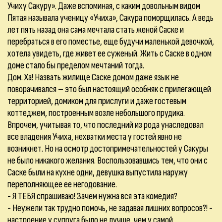
Учиху Сакуру». Даже вспоминая, с каким довольным видом
Пятая называла ученицу «Учиха», Сакура поморщилась. А ведь
лет пять назад она сама мечтала стать женой Саске и
перебраться в его поместье, еще будучи маленькой девочкой,
хотела увидеть, где живет ее суженый. Жить с Саске в одном
доме стало бы пределом мечтаний тогда.
Дом. Ха! Назвать жилище Саске домом даже язык не
поворачивался – это был настоящий особняк с прилегающей
территорией, домиком для прислуги и даже гостевым
коттеджем, построенным возле небольшого прудика.
Впрочем, учитывая то, что последний из рода унаследовал
все владения Учиха, нехватки места у гостей явно не
возникнет. Но на осмотр достопримечательностей у Сакуры
не было никакого желания. Воспользовавшись тем, что они с
Саске были на кухне одни, девушка выпустила наружу
переполняющее ее негодование.
- Я ТЕБЯ спрашиваю! Зачем нужна вся эта комедия?
- Неужели так трудно помочь, не задавая лишних вопросов?! -
настроение у супруга было не лучше, чем у самой