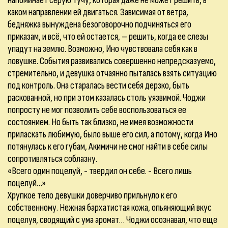
напоминает серую тучу, которая даже не может решить, в
каком направлении ей двигаться. Зависимая от ветра,
бедняжка вынуждена безоговорочно подчиняться его
приказам, и всё, что ей остается, – решить, когда ее слезы
упадут на землю. Возможно, Ино чувствовала себя как в
ловушке. События развивались совершенно непредсказуемо,
стремительно, и девушка отчаянно пыталась взять ситуацию
под контроль. Она старалась вести себя дерзко, быть
раскованной, но при этом казалась столь уязвимой. Чоджи
попросту не мог позволить себе воспользоваться ее
состоянием. Но быть так близко, не имея возможности
приласкать любимую, было выше его сил, а потому, когда Ино
потянулась к его губам, Акимичи не смог найти в себе силы
сопротивляться соблазну.
«Всего один поцелуй, - твердил он себе. - Всего лишь
поцелуй…»
Хрупкое тело девушки доверчиво прильнуло к его
собственному. Нежная бархатистая кожа, опьяняющий вкус
поцелуя, сводящий с ума аромат… Чоджи осознавал, что еще