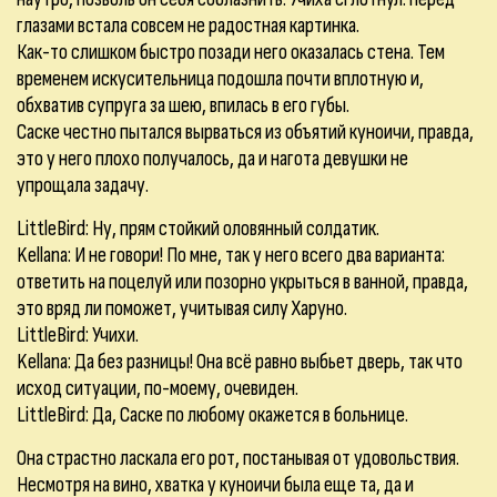
глазами встала совсем не радостная картинка.
Как-то слишком быстро позади него оказалась стена. Тем
временем искусительница подошла почти вплотную и,
обхватив супруга за шею, впилась в его губы.
Саске честно пытался вырваться из объятий куноичи, правда,
это у него плохо получалось, да и нагота девушки не
упрощала задачу.
LittleBird:
Ну, прям стойкий оловянный солдатик.
Kellana:
И не говори! По мне, так у него всего два варианта:
ответить на поцелуй или позорно укрыться в ванной, правда,
это вряд ли поможет, учитывая силу Харуно.
LittleBird:
Учихи.
Kellana:
Да без разницы! Она всё равно выбьет дверь, так что
исход ситуации, по-моему, очевиден.
LittleBird:
Да, Саске по любому окажется в больнице.
Она страстно ласкала его рот, постанывая от удовольствия.
Несмотря на вино, хватка у куноичи была еще та, да и