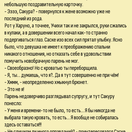
небольшую поздравительную карточку.
- Ээээ, Сакура? - повернулся к жене возможно уже не
последний из рода.
Рот у Харуно, а точнее, Учихи так и не закрылся, руки сжались
в кулаки, а в довершении всего начал как-то странно
подергиваться глаз. Саске изо всех сил прятал улыбку. Ясно
было, что девушка не имеет к преображению спальни
никакого отношения, но отказать себе в удовольствии
помучить новобрачную парень не мог.
- Своеобразно! Но с кроватью ты переборщила.
- Я, ты… думаешь, что я?.. Да я тут совершенно не при чём!
- Хммм, - неопределенно хмыкнул брюнет.
- Это не я!
Парень недоверчиво разглядывал супругу, и тут Сакуру
понесло:
- У меня и времени-то не было, то есть… Я бы никогда не
выбрала такую кровать, то есть… Я вообще не собиралась
здесь оставаться!!!
- Не слишком ли много оправданий? - поинтересовался Саске,