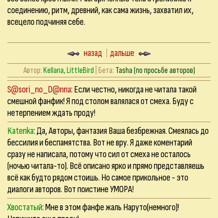
соединению, ритм, древний, как сама жизнь, захватил их,
всецело подчиняя себе.
назад
дальше
Автор:
Kellana, LittleBird
| Бета:
Tasha (по просьбе авторов)
S@sori_no_D@nna
: Если честно, никогда не читала такой
смешной фанфик! Я под столом валялася от смеха. Буду с
нетерпением ждать проду!
Katenka
: Да, Авторы, фантазия Ваша безбрежная. Смеялась до
бессилия и беспамятства. Вот не вру. Я даже коментарий
сразу не написала, потому что сил от смеха не осталось
(ночью читала-то). Всё описано ярко и прямо представляешь
всё как будто рядом стоишь. Но самое прикольное - это
диалоги авторов. Вот поистине УМОРА!
Хвостатый
: Мне в этом фанфе жаль Наруто(немного)!