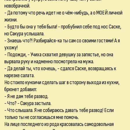
новобрачной.
- Да потому что речь идет не о чём-нибудь, а о МОЕЙ личной
жизни.
- Будто бы она у тебя была! - пробубнил себе под нос Саске,
но Сакура услышала.
- Знаешь что?! Разбирайся-ка ты сам со своими гостями! А я
ухожу!
- Подожди, - Учиха схватил девушку за запястье, но она
вырвала руку и надменно посмотрела на мужа.
- Да делай ты, что хочешь, - сдался Саске, возвращаясь к
нарезке салата.
Но стоило куноичи сделать шаг в сторону выхода из кухни,
брюнет добавил:
- Я не дам тебе развод.
- Что? - Сакура застыла.
- Что слышала. Я не собираюсь давать тебе развод! Если
только ты не согласишься мне помочь.
На лице последнего из рода красовалась самодовольная