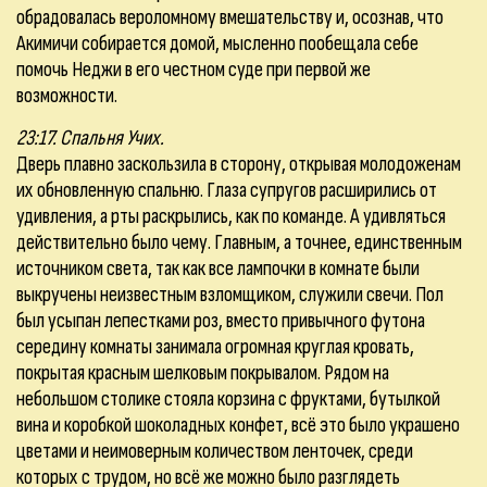
обрадовалась вероломному вмешательству и, осознав, что
Акимичи собирается домой, мысленно пообещала себе
помочь Неджи в его честном суде при первой же
возможности.
23:17. Спальня Учих.
Дверь плавно заскользила в сторону, открывая молодоженам
их обновленную спальню. Глаза супругов расширились от
удивления, а рты раскрылись, как по команде. А удивляться
действительно было чему. Главным, а точнее, единственным
источником света, так как все лампочки в комнате были
выкручены неизвестным взломщиком, служили свечи. Пол
был усыпан лепестками роз, вместо привычного футона
середину комнаты занимала огромная круглая кровать,
покрытая красным шелковым покрывалом. Рядом на
небольшом столике стояла корзина с фруктами, бутылкой
вина и коробкой шоколадных конфет, всё это было украшено
цветами и неимоверным количеством ленточек, среди
которых с трудом, но всё же можно было разглядеть