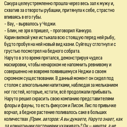
Сакура целеустремленно прошла через весь зал к мужу и,
схватив за отвороты рубашки, притянула к себе, страстно
впиваясь в его губы.
- Вау, - вырвалось у Чоджи.
- Блин, не зря я пришел, - проговорил Канкуро.
Карин вилкой уже истыкала всю стоящую перед ней рыбу,
будто пробуя на ней новый вид казни. Суйгецу сглотнул и с
грустью посмотрел на бедного собрата.
Наруто в это время прятался, демонстрируя чудеса
маскировки, чтобы ненароком не напомнить ревнивому и
совершенно не вовремя появившемуся Неджи о своем
скромном существовании. В данный момент он сидел под
столом с алкогольными напитками, наблюдая за мельканием
ног гостей, которые, кстати, всё продолжали прибывать.
Наруто решил скрасить свою компанию представителями
флоры и фауны, то есть фикусом и Лисом. Лис по привычке
ворчал, а бедное растение поливалось саке в больших
количествах
(Прим. авторов: А вы думаете, Наруто знает, как
за комнатными растениями ухаживать? Он – ниндзя, а не