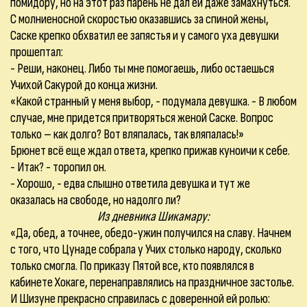
помидору, но на этот раз парень не дал ей даже замахнуться.
С молниеносной скоростью оказавшись за спиной жены,
Саске крепко обхватил ее запястья и у самого уха девушки
прошептал:
- Реши, наконец. Либо ты мне помогаешь, либо остаешься
Учихой Сакурой до конца жизни.
«Какой странный у меня выбор, - подумала девушка. - В любом
случае, мне придется притворяться женой Саске. Вопрос
только – как долго? Вот вляпалась, так вляпалась!»
Брюнет всё еще ждал ответа, крепко прижав куноичи к себе.
- Итак? - торопил он.
- Хорошо, - едва слышно ответила девушка и тут же
оказалась на свободе, но надолго ли?
Из дневника Шикамару:
«Да, обед, а точнее, обедо-ужин получился на славу. Начнем
с того, что Цунаде собрала у Учих столько народу, сколько
только смогла. По приказу Пятой все, кто появлялся в
кабинете Хокаге, перенаправлялись на праздничное застолье.
И Шизуне прекрасно справилась с доверенной ей ролью: