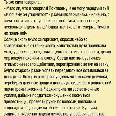
Ты же сама говорила…
- Мало ли, что я говорила! По-твоему, я не могу передумать?!
«И почему он упрямится? - размышляла Яманака. - Конечно, я
сама поставила это условие, но всё-таки странно: еще
несколько недель назад Чоджи настаивал, а теперь… Ничего
не понимаю!»
Солнце скользнуло за горизонт, окрасив небо во
всевозможные оттенки алого. Золотистые лучи проникали
между деревьев, создавая ощущение таинственности, делая
мир вокруг похожим на сказку. Среди листвы суетились
птицы: они весело щебетали, перепархивая с ветки на ветку,
будто стараясь разом успеть переделать все оставшиеся за
день дела. Ветер играл с распущенными волосами девушки,
перебирая длинные пряди и донося до сидевшего рядом с ней
парня аромат жасмина. Чоджи прилагал все возможные
усилия, дабы не поддаться искушению коснуться
прелестницы, провести рукой по волосам, шелковым
водопадом падающим на обнаженные плечи. Куноичи,
видимо, намеренно надела легкое полупрозрачное платье,