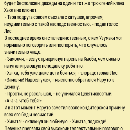
будет бесполезен: дважды на один и тот же трюк гений клана
Хьюга не клюнет.
- Твоя подруга совсем съехала с катушек, впрочем,
неудивительно с такой наследственностью, - подал голос
Лис.
В последнее время он стал единственным, с кем Узумаки мог
нормально поговорить или поспорить, что случалось
значительно чаще.
- Замолчи, - вслух прикрикнул парень на Кьюби, чем сильно
напугал играющую неподалеку ребятню.
- Ха-ха, тебя уже даже дети бояться, - злорадствовал Лис.
«Замолчи! Надоел уже», - мысленно обратился Наруто к
демону.
- Прости, не расслышал, - не унимался Девятихвостый.
«А-а-а, чтоб тебя!»
И в этот момент Наруто заметил возле кондитерской причину
всех его бед и несчастий.
- Хината! - окликнул он любимую. - Хината, подожди!
Девушка прервала свой высокоинтеллектуальный разговор о