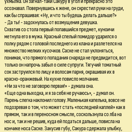
ухмылка. Он загнал-таки Сакуру в угол и прекрасно это
осознавал. Повернувшись к жене, он скрестил руки на груди,
как бы спрашивая: «Ну, и что ты будешь делать дальше?»
- Да ты! - задохнулась от возмущения девушка.
Схватив со стола первый попавшийся предмет, куноичи
метнула его в мужа. Красный спелый помидор ударился о
полку рядом с головой последнего из клана и разлетелся на
множество мелких кусочков. Саске не стал уклоняться,
понимая, что прямого попадания снаряда не предвидится, вот
только он напрочь забыл о силе супруги. Тягучий томатный
сок заструился по лицу и волосам парня, окрашивая их в
красно-оранжевый. На кухне повисло молчание.
«Ни за что не заговорю первая!» - думала она.
«Еще одна выходка, и я за себя не ручаюсь», - думал он.
Парень слегка наклонил голову. Маленькая капелька, вовсе не
подозревая о том, что может стать «последней каплей» как в
прямом, так и в переносном смысле, соскользнула со лба на
нос и, так и не решив, куда ей податься дальше, повисла на
кончике носа Саске. Закусив губу, Сакура сдержала улыбку,