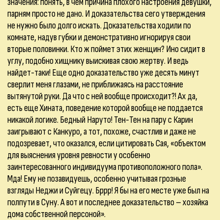
значения: понять, в чём причина плохого настроения девушки,
парням просто не дано. И доказательства сего утверждения
не нужно было долго искать. Доказательства ходили по
комнате, надув губки и демонстративно игнорируя свои
вторые половинки. Кто ж поймет этих женщин? Ино сидит в
углу, подобно хищнику выискивая свою жертву. И ведь
найдет-таки! Еще одно доказательство уже десять минут
сверлит меня глазами, не приближаясь на расстояние
вытянутой руки. Да что с ней вообще происходит?! Ах да,
есть еще Хината, поведение которой вообще не поддается
никакой логике. Бедный Наруто! Тен-Тен на пару с Карин
заигрывают с Канкуро, а тот, похоже, счастлив и даже не
подозревает, что оказался, если цитировать Сая, «объектом
для выяснения уровня ревности у особенно
заинтересованного индивидуума противоположного пола».
Мда! Ему не позавидуешь, особенно учитывая грозные
взгляды Неджи и Суйгецу. Бррр! Я бы на его месте уже был на
полпути в Суну. А вот и последнее доказательство – хозяйка
дома собственной персоной».