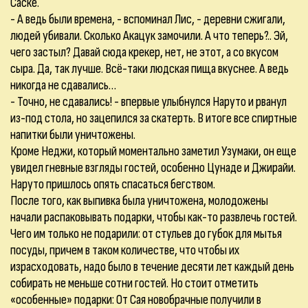
Саске.
- А ведь были времена, - вспоминал Лис, - деревни сжигали,
людей убивали. Сколько Акацук замочили. А что теперь?.. Эй,
чего застыл? Давай сюда крекер, нет, не этот, а со вкусом
сыра. Да, так лучше. Всё-таки людская пища вкуснее. А ведь
никогда не сдавались…
- Точно, не сдавались! - впервые улыбнулся Наруто и рванул
из-под стола, но зацепился за скатерть. В итоге все спиртные
напитки были уничтожены.
Кроме Неджи, который моментально заметил Узумаки, он еще
увидел гневные взгляды гостей, особенно Цунаде и Джирайи.
Наруто пришлось опять спасаться бегством.
После того, как выпивка была уничтожена, молодожены
начали распаковывать подарки, чтобы как-то развлечь гостей.
Чего им только не подарили: от стульев до губок для мытья
посуды, причем в таком количестве, что чтобы их
израсходовать, надо было в течение десяти лет каждый день
собирать не меньше сотни гостей. Но стоит отметить
«особенные» подарки: От Сая новобрачные получили в