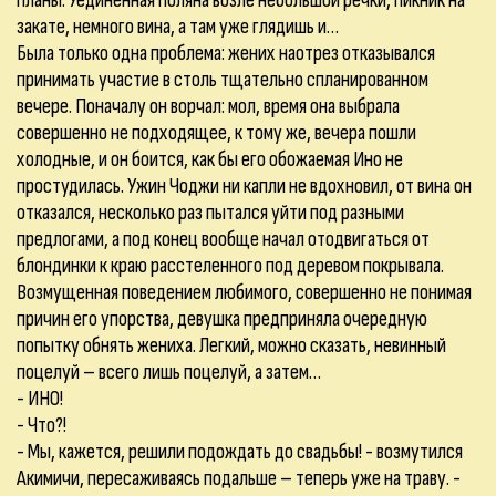
планы. Уединенная поляна возле небольшой речки, пикник на
закате, немного вина, а там уже глядишь и…
Была только одна проблема: жених наотрез отказывался
принимать участие в столь тщательно спланированном
вечере. Поначалу он ворчал: мол, время она выбрала
совершенно не подходящее, к тому же, вечера пошли
холодные, и он боится, как бы его обожаемая Ино не
простудилась. Ужин Чоджи ни капли не вдохновил, от вина он
отказался, несколько раз пытался уйти под разными
предлогами, а под конец вообще начал отодвигаться от
блондинки к краю расстеленного под деревом покрывала.
Возмущенная поведением любимого, совершенно не понимая
причин его упорства, девушка предприняла очередную
попытку обнять жениха. Легкий, можно сказать, невинный
поцелуй – всего лишь поцелуй, а затем…
- ИНО!
- Что?!
- Мы, кажется, решили подождать до свадьбы! - возмутился
Акимичи, пересаживаясь подальше – теперь уже на траву. -