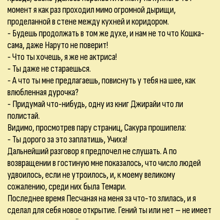
момент я как раз проходил мимо огромной дырищи,
проделанной в стене между кухней и коридором.
- Будешь продолжать в том же духе, и нам не то что Кошка-
сама, даже Наруто не поверит!
- Что ты хочешь, я же не актриса!
- Ты даже не стараешься.
- А что ты мне предлагаешь, повиснуть у тебя на шее, как
влюбленная дурочка?
- Придумай что-нибудь, одну из книг Джирайи что ли
полистай.
Видимо, просмотрев пару страниц, Сакура прошипела:
- Ты дорого за это заплатишь, Учиха!
Дальнейший разговор я предпочел не слушать. А по
возвращении в гостиную мне показалось, что число людей
удвоилось, если не утроилось, и, к моему великому
сожалению, среди них была Темари.
Последнее время Песчаная на меня за что-то злилась, и я
сделал для себя новое открытие. Гений ты или нет – не имеет