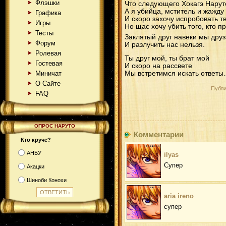
Флэшки
Что следующего Хокагэ Нарут
А я убийца, мститель и жажду 
Графика
И скоро захочу испробовать т
Игры
Но щас хочу убить того, кто п
Тесты
Заклятый друг навеки мы друз
Форум
И разлучить нас нельзя.
Ролевая
Ты друг мой, ты брат мой
Гостевая
И скоро на рассвете
Миничат
Мы встретимся искать ответ
О Сайте
Публи
FAQ
ОПРОС НАРУТО
Комментарии
Кто круче?
АНБУ
ilyas
Супер
Акацки
Шиноби Конохи
aria ireno
супер