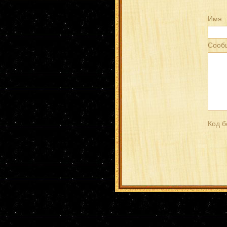
Имя:
Сооб
Код б