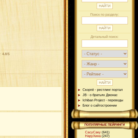
Поиск по разделу:
Детальный поиск:
г:
4.8
/
5
Скорпё - рестлинг портал
JB - о братьях Джонас
Ichiban Project - переводы
Блог о сайтостроении
ПОПУЛЯРНЫЕ ПЕЙРИНГИ
СасуСаку
(641)
НаруХина
(247)