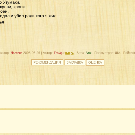
о Узумаки,
крови, крови
воей,
редал и убил ради кого я жил
ья
ы…
катор:
Настена
2008-06-26 | Автор:
Темари
| Бета:
Аме
| Просмотров:
864
| Рейтин