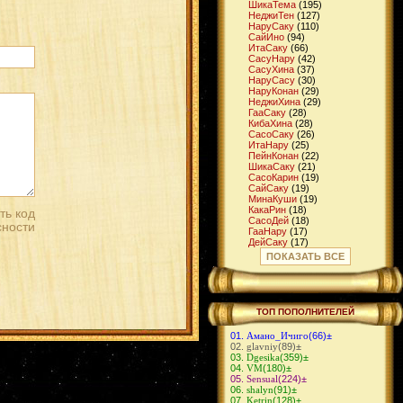
ШикаТема
(195)
НеджиТен
(127)
НаруСаку
(110)
СайИно
(94)
ИтaСаку
(66)
СасуНару
(42)
СасуХина
(37)
НаруСасу
(30)
НаруКонан
(29)
НеджиХина
(29)
ГааСаку
(28)
КибаХина
(28)
СасоСаку
(26)
ИтаНару
(25)
ПейнКонан
(22)
ШикаСаку
(21)
СасоКарин
(19)
СайСаку
(19)
МинаКуши
(19)
КакаРин
(18)
СасоДей
(18)
ГааНару
(17)
ДейСаку
(17)
ШикаИно
(16)
ПОКАЗАТЬ ВСЕ
ГааМацу
(16)
ДжираЦуна
(15)
ЧоджиИно
(14)
КибаТен
(14)
СуйКарин
(14)
ТОП ПОПОЛНИТЕЛЕЙ
ИтаТен
(13)
КибаНару
(13)
Амано_Ичиго
(66)
±
ИтаСасу
(12)
glavniy
(89)
±
НеджиСаку
(12)
Dgesika
(359)
±
МадаСаку
(11)
VM
(180)
±
ГенмаИно
(11)
Sensual
(224)
±
ДейИно
(11)
shalyn
(91)
±
ИтаДей
(10)
Ketrin
(128)
±