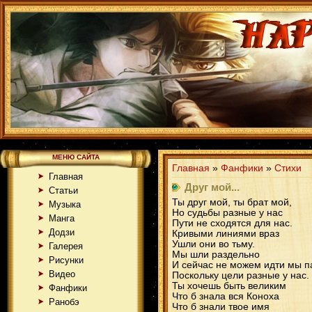
МЕНЮ САЙТА
Главная
»
Фанфики
»
Стихи
Главная
Друг мой...
Статьи
Ты друг мой, ты брат мой,
Музыка
Но судьбы разные у нас
Манга
Пути не сходятся для нас.
Додзи
Кривыми линиями враз
Ушли они во тьму.
Галерея
Мы шли раздельно
Рисунки
И сейчас не можем идти мы 
Видео
Поскольку цели разные у нас.
Ты хочешь быть великим
Фанфики
Что б знала вся Коноха
Ранобэ
Что б знали твое имя