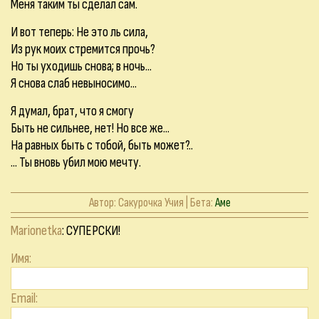
Меня таким ты сделал сам.
И вот теперь: Не это ль сила,
Из рук моих стремится прочь?
Но ты уходишь снова; в ночь...
Я снова слаб невыносимо...
Я думал, брат, что я смогу
Быть не сильнее, нет! Но все же...
На равных быть с тобой, быть может?..
... Ты вновь убил мою мечту.
Автор:
Сакурочка Учия
| Бета:
Аме
Marionetka
: СУПЕРСКИ!
Имя:
Email: