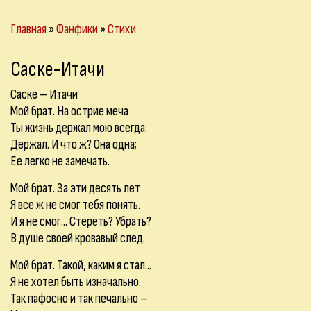
Главная
»
Фанфики
»
Стихи
Саске-Итачи
Саске – Итачи
Мой брат. На острие меча
Ты жизнь держал мою всегда.
Держал. И что ж? Она одна;
Ее легко не замечать.
Мой брат. За эти десять лет
Я все ж не смог тебя понять.
И я не смог... Стереть? Убрать?
В душе своей кровавый след.
Мой брат. Такой, каким я стал...
Я не хотел быть изначально.
Так пафосно и так печально –