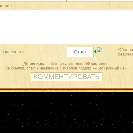
щение:
езопасности:
До минимальной длины осталось
50
символов.
За ссылки, спам и набивание символов подряд — бессрочный бан!