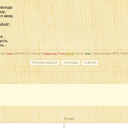
авсегда.
шу,
я вижу.
бой!..
а.
усть,
ь...
тор:
Сила
2008-06-19 | Автор:
Сакурочка Учия
| Бета:
Аме
| Просмотров:
877
| Рейт
Email: