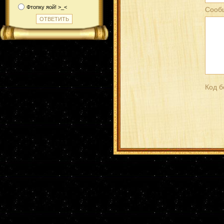
Фтопку яой! >_<
Сооб
Код б