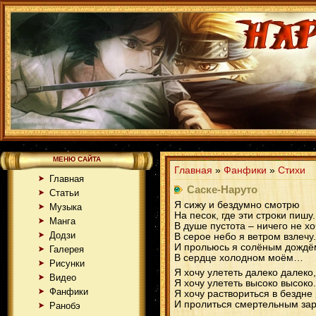
МЕНЮ САЙТА
Главная
»
Фанфики
»
Стихи
Главная
Саске-Наруто
Статьи
Я сижу и бездумно смотрю
Музыка
На песок, где эти строки пишу.
Манга
В душе пустота – ничего не хо
Додзи
В серое небо я ветром взлечу.
И прольюсь я солёным дождё
Галерея
В сердце холодном моём…
Рисунки
Я хочу улететь далеко далеко,
Видео
Я хочу улететь высоко высоко.
Фанфики
Я хочу раствориться в бездне
И пролиться смертельным зар
Ранобэ