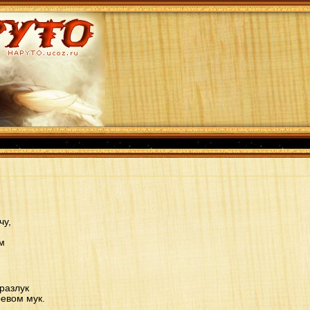
чу,
м
 разлук
евом мук.