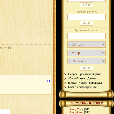
Поиск по разделу:
Детальный поиск:
инг:
4.4
/
5
Скорпё - рестлинг портал
JB - о братьях Джонас
+1
Ichiban Project - переводы
Блог о сайтостроении
ПОПУЛЯРНЫЕ ПЕЙРИНГИ
СасуСаку
(641)
НаруХина
(247)