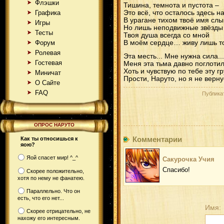
Флэшки
Тишина, темнота и пустота –
Графика
Это всё, что осталось здесь н
В урагане тихом твоё имя слы
Игры
Но лишь неподвижные звёзды 
Тесты
Твоя душа всегда со мной
Форум
В моём сердце… живу лишь то
Ролевая
Эта месть... Мне нужна сила...
Гостевая
Меня эта тьма давно поглотил
Хоть и чувствую по тебе эту гр
Миничат
Прости, Наруто, но я не вернус
О Сайте
FAQ
Публика
ОПРОС НАРУТО
Комментарии
Как ты относишься к
яою?
Яой спасет мир! ^_^
Сакурочка Учия
Спасибо!
Скорее положительно,
хотя по нему не фанатею.
Параллельно. Что он
есть, что его нет...
Имя:
Скорее отрицательно, не
нахожу его интересным.