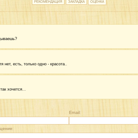
дываешь?
я нет, есть, только одно - красота..
так хочется...
Email:
щение: