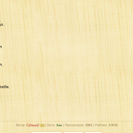
,
л.
л
л.
тебя.
Автор:
С@кур@
| Бета:
Аме
| Просмотров:
1061
| Рейтинг:
4.9
/
15