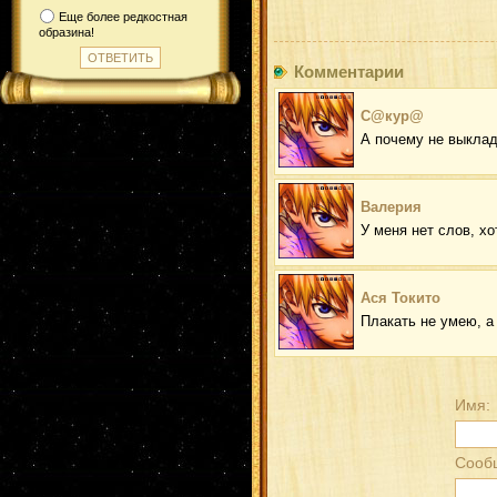
Еще более редкостная
образина!
Комментарии
С@кур@
А почему не выкла
Валерия
У меня нет слов, хот
Ася Токито
Плакать не умею, а 
Имя:
Сооб