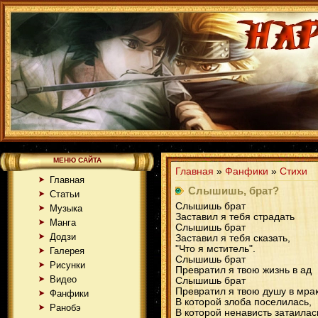
МЕНЮ САЙТА
Главная
»
Фанфики
»
Стихи
Главная
Слышишь, брат?
Статьи
Слышишь брат
Музыка
Заставил я тебя страдать
Манга
Слышишь брат
Додзи
Заставил я тебя сказать,
"Что я мститель".
Галерея
Слышишь брат
Рисунки
Превратил я твою жизнь в ад
Видео
Слышишь брат
Превратил я твою душу в мра
Фанфики
В которой злоба поселилась,
Ранобэ
В которой ненависть затаилас