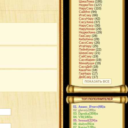
ШикаТема
(195)
НеджиТен
(127)
НаруСаку
(110)
СайИно
(94)
ИтaСаку
(66)
СасуНару
(42)
СасуХина
(37)
НаруСасу
(30)
НаруКонан
(29)
НеджиХина
(29)
ГааСаку
(28)
КибаХина
(28)
СасоСаку
(26)
ИтаНару
(25)
ПейнКонан
(22)
ШикаСаку
(21)
СайСаку
(19)
СасоКарин
(19)
МинаКуши
(19)
СасоДей
(18)
КакаРин
(18)
ГааНару
(17)
ДейСаку
(17)
ГааМацу
(16)
ПОКАЗАТЬ ВСЕ
ШикаИно
(16)
ДжираЦуна
(15)
СуйКарин
(14)
КибаТен
(14)
ЧоджиИно
(14)
ТОП ПОПОЛНИТЕЛЕЙ
КибаНару
(13)
ИтаТен
(13)
Амано_Ичиго
(66)
±
ИтаСасу
(12)
glavniy
(89)
±
НеджиСаку
(12)
Dgesika
(359)
±
ГенмаИно
(11)
VM
(180)
±
МадаСаку
(11)
Sensual
(224)
±
ДейИно
(11)
shalyn
(91)
±
ХиданНии
(10)
Ketrin
(128)
±