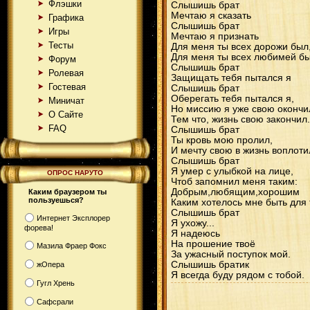
Флэшки
Слышишь брат
Мечтаю я сказать
Графика
Слышишь брат
Игры
Мечтаю я признать
Тесты
Для меня ты всех дорожи был
Для меня ты всех любимей бы
Форум
Слышишь брат
Ролевая
Защищать тебя пытался я
Гостевая
Слышишь брат
Оберегать тебя пытался я,
Миничат
Но миссию я уже свою окончи
О Сайте
Тем что, жизнь свою закончил.
FAQ
Слышишь брат
Ты кровь мою пролил,
И мечту свою в жизнь воплоти
Слышишь брат
Я умер с улыбкой на лице,
ОПРОС НАРУТО
Чтоб запомнил меня таким:
Добрым,любящим,хорошим
Каким браузером ты
пользуешься?
Каким хотелось мне быть для 
Слышишь брат
Интернет Эксплорер
Я ухожу...
форева!
Я надеюсь
На прошение твоё
Мазила Фраер Фокс
За ужасный поступок мой.
Слышишь братик
жОпера
Я всегда буду рядом с тобой.
Гугл Хрень
Сафсрали