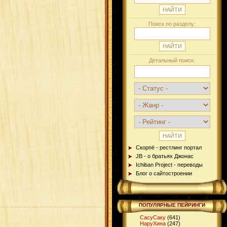
Поиск по разделу:
Детальный поиск:
Скорпё - рестлинг портал
JB - о братьях Джонас
Ichiban Project - переводы
Блог о сайтостроении
ПОПУЛЯРНЫЕ ПЕЙРИНГИ
СасуСаку
(641)
НаруХина
(247)