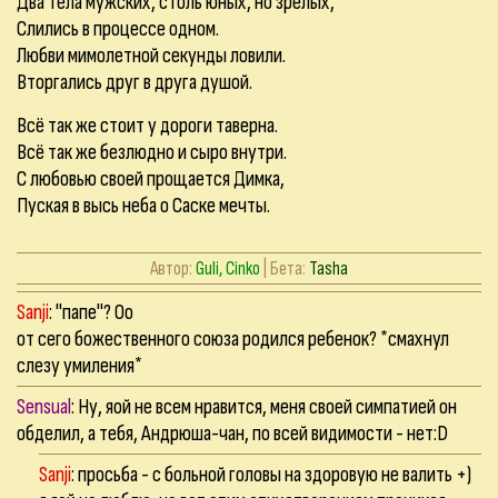
Два тела мужских, столь юных, но зрелых,
Слились в процессе одном.
Любви мимолетной секунды ловили.
Вторгались друг в друга душой.
Всё так же стоит у дороги таверна.
Всё так же безлюдно и сыро внутри.
С любовью своей прощается Димка,
Пуская в высь неба о Саске мечты.
Автор:
Guli, Cinko
| Бета:
Tasha
Sanji
: "папе"? Оо
от сего божественного союза родился ребенок? *смахнул
слезу умиления*
Sensual
: Ну, яой не всем нравится, меня своей симпатией он
обделил, а тебя, Андрюша-чан, по всей видимости - нет:D
Sanji
: просьба - с больной головы на здоровую не валить +)