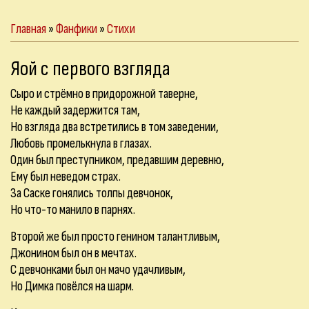
Главная
»
Фанфики
»
Стихи
Яой с первого взгляда
Сыро и стрёмно в придорожной таверне,
Не каждый задержится там,
Но взгляда два встретились в том заведении,
Любовь промелькнула в глазах.
Один был преступником, предавшим деревню,
Ему был неведом страх.
За Саске гонялись толпы девчонок,
Но что-то манило в парнях.
Второй же был просто генином талантливым,
Джонином был он в мечтах.
С девчонками был он мачо удачливым,
Но Димка повёлся на шарм.