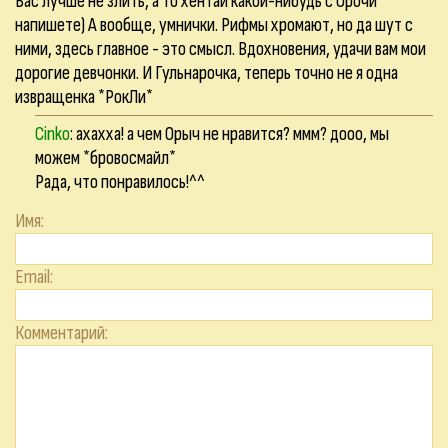
Вас лучше не злить, а то хентай какой-нибудь с Орочи
напишете) А вообще, умнички. Рифмы хромают, но да шут с
ними, здесь главное - это смысл. Вдохновения, удачи вам мои
дорогие девчонки. И Гульнарочка, теперь точно не я одна
извращенка *РокЛи*
Cinko
: ахахха! а чем Орыч не нравится? ммм? дооо, мы
можем *бровосмайл*
Рада, что понравилось!^^
Имя:
Email:
Комментарий: