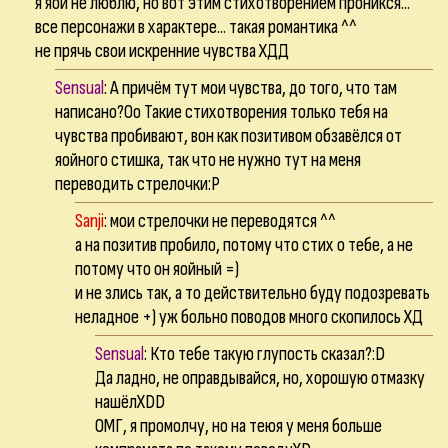
я яой не люблю, но вот этим стихотворением проникся...
все персонажи в характере... такая романтика ^^
не прячь свои искренние чувства ХДД
Sensual
: А причём тут мои чувства, до того, что там
написано?Оо Такие стихотворения только тебя на
чувства пробивают, вон как позитивом обзавёлся от
яойного стишка, так что не нужно тут на меня
переводить стрелочки:Р
Sanji
: мои стрелочки не переводятся ^^
а на позитив пробило, потому что стих о тебе, а не
потому что он яойный =)
и не злись так, а то действительно буду подозревать
неладное +) уж больно поводов много скопилось ХД
Sensual
: Кто тебе такую глупость сказал?:D
Да ладно, не оправдывайся, но, хорошую отмазку
нашёлXDD
ОМГ, я промолчу, но на теюя у меня больше