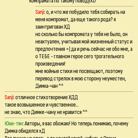
компрамата по такому поводуXD
Sanji
: о, и что же побудило тебя собирать на
меня компромат, да еще такого рода? я
заинтригован ХД
но сколько бы компромата у тебя не было, он
неактуален, учитывая мой жизненный статус и
предпочтения =) да и речь сейчас не обо мне, а
о ТЕБЕ - главном герое сего трогательного
произведения!
мне яойные стихи не посвещают, поэтому
перевод стрелок в мою сторону неуместен,
Димка-чан ^^
Sanji
: отличное стихотворение ХДД
такое возвышенное и чувственное...
не знаю, что Димке-чану не нравится ^^
Юки-тян
: Авторы, я вас обожаю! Но теперь понимаю, почему
Димка обиделся хД