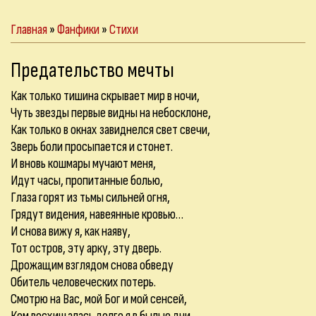
Главная
»
Фанфики
»
Стихи
Предательство мечты
Как только тишина скрывает мир в ночи,
Чуть звезды первые видны на небосклоне,
Как только в окнах завиднелся свет свечи,
Зверь боли просыпается и стонет.
И вновь кошмары мучают меня,
Идут часы, пропитанные болью,
Глаза горят из тьмы сильней огня,
Грядут видения, навеянные кровью…
И снова вижу я, как наяву,
Тот остров, эту арку, эту дверь.
Дрожащим взглядом снова обведу
Обитель человеческих потерь.
Смотрю на Вас, мой Бог и мой сенсей,