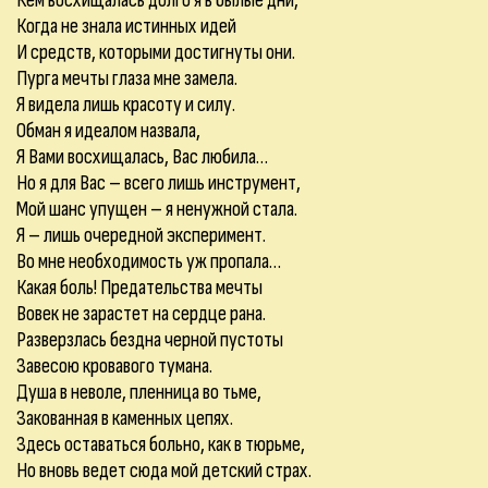
Кем восхищалась долго я в былые дни,
Когда не знала истинных идей
И средств, которыми достигнуты они.
Пурга мечты глаза мне замела.
Я видела лишь красоту и силу.
Обман я идеалом назвала,
Я Вами восхищалась, Вас любила…
Но я для Вас – всего лишь инструмент,
Мой шанс упущен – я ненужной стала.
Я – лишь очередной эксперимент.
Во мне необходимость уж пропала…
Какая боль! Предательства мечты
Вовек не зарастет на сердце рана.
Разверзлась бездна черной пустоты
Завесою кровавого тумана.
Душа в неволе, пленница во тьме,
Закованная в каменных цепях.
Здесь оставаться больно, как в тюрьме,
Но вновь ведет сюда мой детский страх.