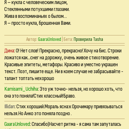
Я – кукла с человеческим лицом,
Стеклянными потухшими глазами.
Жива в воспоминаньях о былом…
Я – просто кукла, брошенная Вами.
Автор:
GaaraUnloved
| Бета:
Проверила Tasha
Дина
: О! Нет слов! Прекрасно, прекрасно! Хочу на бис. Строки
ложатся как...снег на дорожку, очень живое стихотворение.
Красивые эпитеты, метафоры. Красиво и уместно украшен
текст. Поэт, пишите еще. Ни в коем случае не забрасывайте -
талант топтать нехорошо
Kamisami_Uchiha
: Это уж точно- нельзя, но хорошо хоть, что
она это поняла!Стих классный!Браво.
Illidan
: Стих хороший.Мораль ясна:к Орочимару привязываться
нельзя.Но Анко это поняла поздно .
GaaraUnloved
: Спасибо)Насчет ритма - я сама там запуталась