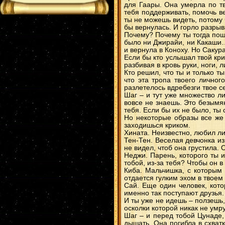
для Гаары. Она умерла по т
тебя поддерживать, помочь в
ты не можешь видеть, потому 
бы вернулась. И горло разрыв
Почему? Почему ты тогда пош
было ни Джирайи, ни Какаши…
и вернула в Коноху. Но Сакур
Если бы кто услышал твой кри
разбивая в кровь руки, ноги, л
Кто решил, что ты и только т
что эта тропа твоего личног
разлетелось вдребезги твое с
Шаг – и тут уже множество л
вовсе не знаешь. Это безымя
тебя. Если бы их не было, ты 
Но некоторые образы все же
заходишься криком.
Хината. Неизвестно, любил ли
Тен-Тен. Веселая девчонка из
не видел, чтоб она грустила.
Неджи. Парень, которого ты 
тобой, из-за тебя? Чтобы он 
Киба. Мальчишка, с которым 
отдается гулким эхом в твоем
Сай. Еще один человек, кото
именно так поступают друзья.
И ты уже не идешь – ползешь,
осколки которой никак не умру
Шаг – и перед тобой Цунаде,
дышать. Она погибла в схват