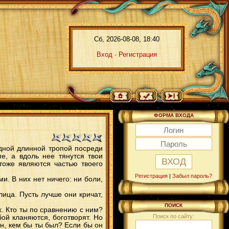
Сб, 2026-08-08, 18:40
Вход
·
Регистрация
ФОРМА ВХОДА
одной длинной тропой посреди
е, а вдоль нее тянутся твои
тоже являются частью твоего
Регистрация
|
Забыл пароль?
и. В них нет ничего: ни боли,
лица. Пусть лучше они кричат,
ПОИСК
х. Кто ты по сравнению с ним?
Поиск по сайту:
бой кланяются, боготворят. Но
он, кем бы ты был? Если бы он