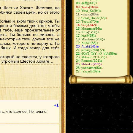
ХиданНии
(10)
泰然
(303)
±
ИтаДей
(10)
Tasha
(166)
±
л Шестым Хокаге. Жестоко, но
ОбиРин
(9)
Yusa_Ko
(94)
±
ГааХина
(9)
бился своей цели, но от этого
yanaka
(86)
±
СасоХина
(9)
Great_Divide
(53)
±
ЗецуДей
(9)
болью и эхом твоих криков. Ты
Тереза
(70)
±
ШиноКиба
(8)
Sanji
(342)
±
дных и близких для того, чтобы
КибаШино
(8)
Милания
(54)
±
КакуХидан
(8)
в тебе, еще пронзительнее от
Kiba
(1250)
±
СасуТен
(8)
нить. Ты больше не живешь, а
КотЭ
(75)
±
СасуНеджи
(8)
 некоторые твои друзья все же
MissAstral
(236)
±
КакаСаку
(8)
Хидан
(83)
±
шлом, которого не вернуть. Ты
КанкуСаку
(7)
Altair
(141)
±
КьюбиНару
(7)
ибших. И тогда вечер для тебя
temary2308
(72)
±
КанкуТен
(6)
dOnT_TrY_tO_hUr
(56)
±
АсуКуре
(6)
оторый не сдается, у которого
Mikomi1991
(79)
±
СасуКарин
(6)
Romana
(101)
±
й и угрюмый Шестой Хокаге…
НеджиНару
(6)
Shizuku
(282)
±
СайНару
(6)
yondaime
(83)
±
ЛиСаку
(5)
Fragaria
(69)
±
НеджиЦуна
(5)
ЛиТен
(5)
СайХина
(5)
КакаШизу
(4)
ДейХина
(4)
ФугаМико
(4)
ХиданДей
(4)
НеджиИно
(4)
КанкуМацу
(4)
ИтаХана
(4)
+1
ИтаКиса
(3)
ДейСасо
(3)
ть, что важнее. Печально.
ОроАнко
(3)
ХаятеЮгао
(3)
КанкуТема
(3)
Наруто/Хината
(2)
КанкуХанаби
(2)
ШиноИно
(2)