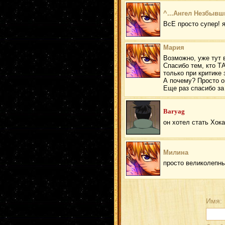
^...Ангел Незбывш
ВсЕ просто супер! 
Мария
Возможно, уже тут в
Спасибо тем, кто Т
только при критике
А почему? Просто о
Еще раз спасибо за
Baryag
он хотел стать Хока
Милина
просто великолепны
Имя: