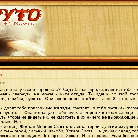
я
чте
 вас в плену своего прошлого? Когда былое представляется тебе 
жешь свернуть, не можешь уйти оттуда. Ты идешь по этой троп
ки, ошибки, чувства. Они воплощены в облике людей, которые 
 дарят тебе призрачные взгляды, смотрят на тебя пустыми глазам
шь пустота… Она поглощает тебя, пускает корни и в твоем сердце…
уть, чтобы не видеть их, не смотреть в их ничего не выражающие 
молчат. Нет…
вой отец. Желтая Молния Скрытого Листа, герой, лучший из лучши
ас ты – герой, сильный шиноби, Хокаге Листа. На улицах перед то
азывают наследием Четвертого Хокаге. И это правда. Если бы не 