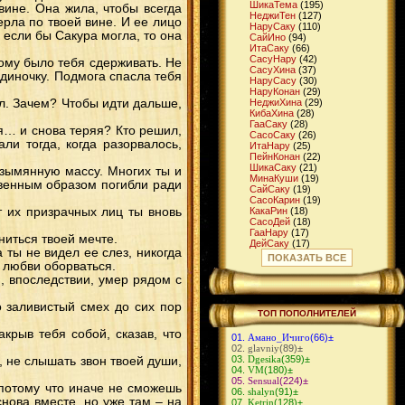
ШикаТема
(195)
ине. Она жила, чтобы всегда
НеджиТен
(127)
рла по твоей вине. И ее лицо
НаруСаку
(110)
 если бы Сакура могла, то она
СайИно
(94)
ИтaСаку
(66)
СасуНару
(42)
ому было тебя сдерживать. Не
СасуХина
(37)
диночку. Подмога спасла тебя
НаруСасу
(30)
НаруКонан
(29)
ал. Зачем? Чтобы идти дальше,
НеджиХина
(29)
КибаХина
(28)
ГааСаку
(28)
ая… и снова теряя? Кто решил,
СасоСаку
(26)
ли тогда, когда разорвалось,
ИтаНару
(25)
ПейнКонан
(22)
ШикаСаку
(21)
езымянную массу. Многих ты и
МинаКуши
(19)
свенным образом погибли ради
СайСаку
(19)
СасоКарин
(19)
 их призрачных лиц ты вновь
КакаРин
(18)
СасоДей
(18)
ГааНару
(17)
ниться твоей мечте.
ДейСаку
(17)
 ты не видел ее слез, никогда
ГааМацу
(16)
ПОКАЗАТЬ ВСЕ
й любви оборваться.
ШикаИно
(16)
ДжираЦуна
(15)
, впоследствии, умер рядом с
КибаТен
(14)
ЧоджиИно
(14)
о заливистый смех до сих пор
СуйКарин
(14)
ТОП ПОПОЛНИТЕЛЕЙ
КибаНару
(13)
ИтаТен
(13)
крыв тебя собой, сказав, что
Амано_Ичиго
(66)
±
ИтаСасу
(12)
glavniy
(89)
±
НеджиСаку
(12)
Dgesika
(359)
±
, не слышать звон твоей души,
ГенмаИно
(11)
VM
(180)
±
ДейИно
(11)
Sensual
(224)
±
МадаСаку
(11)
 потому что иначе не сможешь
shalyn
(91)
±
СасуИно
(10)
нова вместе, но уже там – на
Ketrin
(128)
±