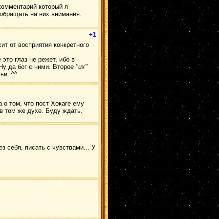
Дейдaра
(2)
 комментарий который я
Хидан
(2)
 обращать на них внимания.
Ямато
(2)
ШикаШихо
(2)
ДейИта
(2)
КабуОро
(2)
+1
КимиТаю
(2)
сит от восприятия конкретного
КанкуСари
(2)
ХашиМада
(2)
Какаши
(2)
это глаз не режет, ибо в
ОроХина
(2)
Ну да бог с ними. Второе
"их"
КакаАнко
(2)
ьи. ^^
МадаКонан
(2)
ОроСасу
(2)
СасоКонан
(2)
ШикаХина
(2)
ДанЦуна
(2)
 о том, что пост Хокаге ему
итасаку
(2)
НеджиСасу
(2)
в том же духе. Буду ждать.
Канкуро
(2)
КанкуИно
(2)
КисаТема
(2)
ГенмаЮгао
(2)
ГааЛи
(2)
Моеги
(1)
з себя, писать с чувствами... У
Генма
(1)
ИтаХина
(1)
СасуМито
(1)
СайХана
(1)
КабуГурен
(1)
ИтаКонан
(1)
Киба/Хина
(1)
ГааИно
(1)
ОроКими
(1)
Асума
(1)
ПейнДей
(1)
КибаСаку
(1)