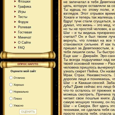
Флэшки
не запечатал в тебя Девятих
цепь, которую оставляли за 
Графика
Ты идешь по этому полю, и 
Игры
взглядов. Этот отрывок врем
Тесты
Хокаге и теперь так жалеешь
Вдруг тучи стали сгущаться, 
Форум
думал, что жизнь – это мед, 
Ролевая
но ты не простой человек, а 
Гостевая
Шаг – и ты видишь призрачное
считал? Он и был твоим луч
Миничат
вернуть, что плевал на все
О Сайте
становился сильнее. И как 
FAQ
пришел за Девятихвостым, а
тебя лишили силы. Ты быстро
Еще шаг – Джирайя. Эро-санн
Ты всегда подшучивал над н
твоей основной технике – Расе
ОПРОС НАРУТО
человека пришлось вычеркнуть
узнать секрет Пейна. Он назв
Оцените мой сайт
Мрак. Страх. Неизвестность.
Отлично
дорогие лица и понимаешь, ч
Шаг – и Какаши-сенсей. Забав
Хорошо
губы? Даже сейчас его лицо б
что-то осталось от прежних 
Нормально
можешь смотреть. Причина пр
читает свои пошлые книги. 
Плохо
самую мощную технику, он под
Ужасно
Шаг – и Сакура. Вот здесь эт
техникам, не сделала тебя си
просто спасла тебя, спасла 