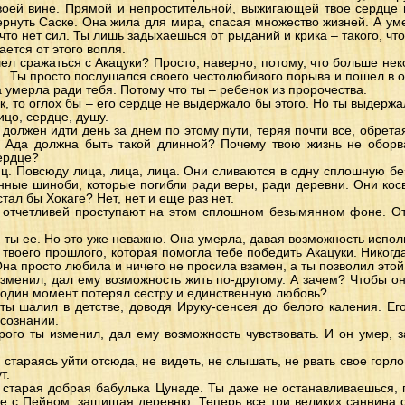
воей вине. Прямой и непростительной, выжигающей твое сердце в
ернуть Саске. Она жила для мира, спасая множество жизней. А уме
что нет сил. Ты лишь задыхаешься от рыданий и крика – такого, что
ается от этого вопля.
ел сражаться с Акацуки? Просто, наверно, потому, что больше нек
 Ты просто послушался своего честолюбивого порыва и пошел в о
а умерла ради тебя. Потому что ты – ребенок из пророчества.
к, то оглох бы – его сердце не выдержало бы этого. Но ты выдерж
ицо, сердце, душу.
ы должен идти день за днем по этому пути, теряя почти все, обрет
о Ада должна быть такой длинной? Почему твою жизнь не оборва
ердце?
иц. Повсюду лица, лица, лица. Они сливаются в одну сплошную б
нные шиноби, которые погибли ради веры, ради деревни. Они ко
стал бы Хокаге? Нет, нет и еще раз нет.
 отчетливей проступают на этом сплошном безымянном фоне. От
 ты ее. Но это уже неважно. Она умерла, давая возможность испол
 твоего прошлого, которая помогла тебе победить Акацуки. Никогда
 Она просто любила и ничего не просила взамен, а ты позволил это
изменил, дал ему возможность жить по-другому. А зачем? Чтобы он
в один момент потерял сестру и единственную любовь?..
ты шалил в детстве, доводя Ируку-сенсея до белого каления. Ег
 сознании.
рого ты изменил, дал ему возможность чувствовать. И он умер, за
 стараясь уйти отсюда, не видеть, не слышать, не рвать свое горло
т.
 старая добрая бабулька Цунаде. Ты даже не останавливаешься,
ке с Пейном, защищая деревню. Теперь все три великих саннина с