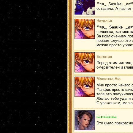
°º¤ø„¸_Sasuke_¸„ø¤
оставила. А насчет 
Наталья
°º¤ø„¸_Sasuke_¸„ø¤
человека, как мне к
За исключением п
первом случае это 
можно просто убрат
Евгения
Перед этим читала, 
омерзителен и глав
Малютка Ню
Мне просто нечего с
Фанфик просто шика
тебя это получилос
Желаю тебе удачи в
С уважением, малю
катюшепка
Это было прекрасно.