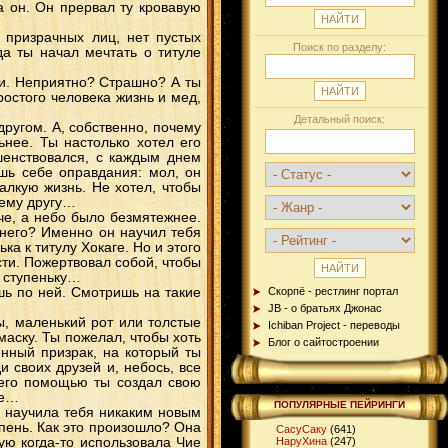
а он. Он прервал ту кровавую
 призрачных лиц, нет пустых
Поиск по разделу:
да ты начал мечтать о титуле
еди. Неприятно? Страшно? А ты
ростого человека жизнь и мед,
Детальный поиск:
другом. А, собственно, почему
нее. Ты настолько хотел его
шенствовался, с каждым днем
шь себе оправдания: мол, он
лкую жизнь. Не хотел, чтобы
шему другу…
че, а небо было безмятежнее.
него? Именно он научил тебя
ка к титулу Хокаге. Но и этого
сти. Пожертвовал собой, чтобы
у ступеньку…
шь по ней. Смотришь на такие
Скорпё - рестлинг портал
JB - о братьях Джонас
бы, маленький рот или толстые
Ichiban Project - переводы
маску. Ты пожелал, чтобы хоть
Блог о сайтостроении
енный призрак, на который ты
 своих друзей и, небось, все
 его помощью ты создал свою
ве…
ПОПУЛЯРНЫЕ ПЕЙРИНГИ
не научила тебя никаким новым
упень. Как это произошло? Она
СасуСаку
(641)
ую когда-то использовала Чие
НаруХина
(247)