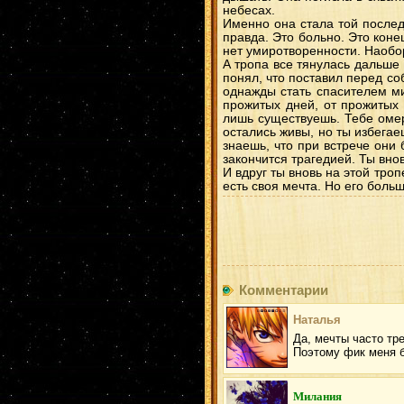
небесах.
Именно она стала той послед
правда. Это больно. Это коне
нет умиротворенности. Наобор
А тропа все тянулась дальше 
понял, что поставил перед соб
однажды стать спасителем ми
прожитых дней, от прожитых 
лишь существуешь. Тебе омерз
остались живы, но ты избегае
знаешь, что при встрече они 
закончится трагедией. Ты вн
И вдруг ты вновь на этой тро
есть своя мечта. Но его боль
Комментарии
Наталья
Да, мечты часто тр
Поэтому фик меня б
Милания