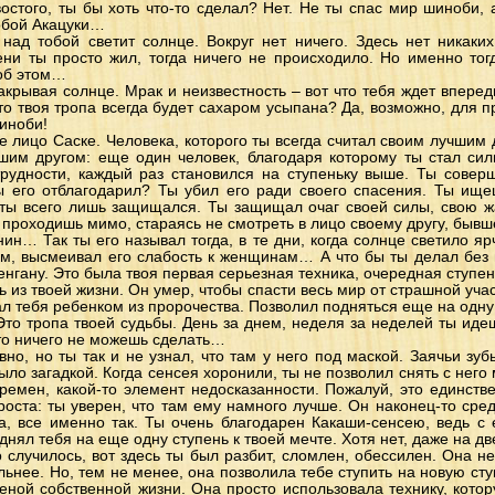
востого, ты бы хоть что-то сделал? Нет. Не ты спас мир шиноби, 
собой Акацуки…
над тобой светит солнце. Вокруг нет ничего. Здесь нет никаких
ени ты просто жил, тогда ничего не происходило. Но именно тог
 об этом…
закрывая солнце. Мрак и неизвестность – вот что тебя ждет впер
что твоя тропа всегда будет сахаром усыпана? Да, возможно, для п
шиноби!
 лицо Саске. Человека, которого ты всегда считал своим лучшим 
шим другом: еще один человек, благодаря которому ты стал силь
 трудности, каждый раз становился на ступеньку выше. Ты совер
ты его отблагодарил? Ты убил его ради своего спасения. Ты ище
 ты всего лишь защищался. Ты защищал очаг своей силы, свою жа
 проходишь мимо, стараясь не смотреть в лицо своему другу, быв
ин… Так ты его называл тогда, в те дни, когда солнце светило яр
им, высмеивал его слабость к женщинам… А что бы ты делал без 
нгану. Это была твоя первая серьезная техника, очередная ступень
 из твоей жизни. Он умер, чтобы спасти весь мир от страшной уча
ал тебя ребенком из пророчества. Позволил подняться еще на одн
 Это тропа твоей судьбы. День за днем, неделя за неделей ты иде
то ничего не можешь сделать…
но, но ты так и не узнал, что там у него под маской. Заячьи зу
ыло загадкой. Когда сенсея хоронили, ты не позволил снять с него 
времен, какой-то элемент недосказанности. Пожалуй, это единств
оста: ты уверен, что там ему намного лучше. Он наконец-то среди
Да, все именно так. Ты очень благодарен Какаши-сенсею, ведь с
нял тебя на еще одну ступень к твоей мечте. Хотя нет, даже на д
о случилось, вот здесь ты был разбит, сломлен, обессилен. Она 
льнее. Но, тем не менее, она позволила тебе ступить на новую ст
ценой собственной жизни. Она просто использовала технику, котор