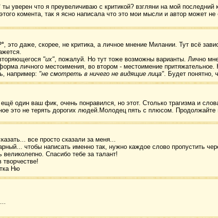
º° ты уверен что я преувеличиваю с критикой? взгляни на мой последний
этого комента, так я ясно написала что это мои мысли и автор может не
º°
, это даже, скорее, не критика, а личное мнение Милании. Тут всё зави
ажется.
овторяющегося
"их"
, пожалуй. Но тут тоже возможны варианты. Лично мне 
форма личного местоимения, во втором - местоимение притяжательное. 
ь, например:
"не смотреть в ничего не видящие лица"
. Будет понятно, ч
ещё один ваш фик, очень понравился, но этот. Столько трагизма и слова
ное это не терять дорогих людей.Молодец пять с плюсом. Продолжайте 
казать... все просто сказали за меня...
рный... чтобы написать именно так, нужно каждое слово пропустить чере
ь великолепно. Спасибо тебе за талант!
 творчестве!
тка Ню
..