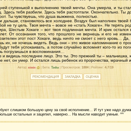
ней ступенькой к выполнению твоей мечты. Она умерла, и ты ста
ц. Здесь тебя разбили. Здесь тебя растоптали. Окончательно. Ты до
от. Ты чувствуешь, что душа выжжена, полностью.
и дальше, становилось все холоднее. Воздух был наполнен твоей 
ой не ту цель. Твоя мечта – вовсе не «стать Хокаге». Не терять ро
ра, Шестым Хокаге – вот твоя подлинная мечта. И крик остался 
лет. От осознания того, что прошлого не вернешь и его не изме
ителен этот пост Хокаге, ведь ничто не смоет с него кровь… Да,
шь их, не хочешь видеть. Ведь они – это живое напоминание о про
будут тебя успокаивать, а потом случайно вспомнят кого-то из пог
овь погрузишься в воспоминания…
пе и видишь последнее лицо. Это ты. Это прежний ты – мальчишка, к
ше нет, он умер. И остался лишь ребенок из пророчества, мрачны
Автор:
nissin
| Бета:
Tasha
| Просмотров:
1884
| Рейтинг:
4.7
/
19
ебуют слишком большую цену за своё исполнение... И тут уже надо дума
ольше остальных и зацепил, наверно... На мысли наводит умные. ^^