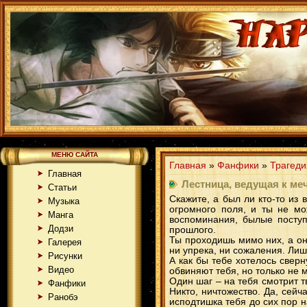
МЕНЮ САЙТА
Главная
»
Фанфики
»
Трагеди
Главная
Лестница, ведущая к ме
Статьи
Скажите, а был ли кто-то из
Музыка
огромного поля, и ты не мо
Манга
воспоминания, былые поступ
Додзи
прошлого.
Ты проходишь мимо них, а они
Галерея
ни упрека, ни сожаления. Ли
Рисунки
А как бы тебе хотелось сверн
Видео
обвиняют тебя, но только не 
Один шаг – на тебя смотрит т
Фанфики
Никто, ничтожество. Да, сейч
Ранобэ
исподтишка тебя до сих пор н