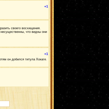
ГааТема
(1)
ХиданТен
(1)
+1
Хаяте
(1)
КабуСаку
(1)
ЧоджиШино
(1)
ХидаХина
(1)
ЧоуИно
(1)
ХиданНару
(1)
ОроПейн
(1)
НаруЦуна
(1)
выразить своего восхищения.
ИноСаку
(1)
ь несущественны, что видны они
Ирука
(1)
Итачи/Ино
(1)
ГааКарин
(1)
Наруто и Хината
(1)
СосоДей
(1)
Тоби
(1)
Неджи/Тен
(1)
+1
СасуЦуна
(1)
НаруНеджи
(1)
ертям он добился титула Хокаге.
КисаСаку
(1)
КибаИно
(1)
ХиданТема
(1)
Саске/Самуи
(1)
НаруТен
(1)
ЗабуХаку
(1)
КанкуХана
(1)
СуйгКарин
(1)
Минато/Кушина
(1)
ДжираКабу
(1)
Тендзо (Ямато)
(1)
КисаИта
(1)
Акамару
(1)
КисаХина
(1)
ДейТема
(1)
Мадара/Самуи
(1)
Наваки
(1)