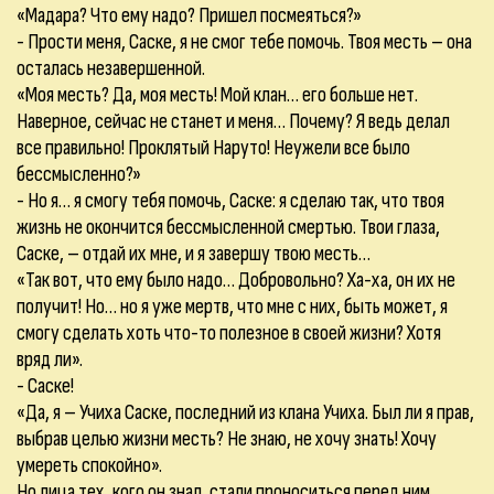
«Мадара? Что ему надо? Пришел посмеяться?»
- Прости меня, Саске, я не смог тебе помочь. Твоя месть – она
осталась незавершенной.
«Моя месть? Да, моя месть! Мой клан… его больше нет.
Наверное, сейчас не станет и меня… Почему? Я ведь делал
все правильно! Проклятый Наруто! Неужели все было
бессмысленно?»
- Но я… я смогу тебя помочь, Саске: я сделаю так, что твоя
жизнь не окончится бессмысленной смертью. Твои глаза,
Саске, – отдай их мне, и я завершу твою месть…
«Так вот, что ему было надо… Добровольно? Ха-ха, он их не
получит! Но… но я уже мертв, что мне с них, быть может, я
смогу сделать хоть что-то полезное в своей жизни? Хотя
вряд ли».
- Саске!
«Да, я – Учиха Саске, последний из клана Учиха. Был ли я прав,
выбрав целью жизни месть? Не знаю, не хочу знать! Хочу
умереть спокойно».
Но лица тех, кого он знал, стали проноситься перед ним.