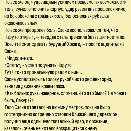
Но все же он, чудовищным усилием превозмогая возможности
тела, сумел отклонить корпус; удар разенгана прошелся мимо,
но бок обожгла страшная боль, белоснежная рубашка
окрасилась алым…
Но все же преодолев боль, Саске воспользовался тем, что
Наруто открыт, – твердая сталь пронзила беззащитное тело.
Все, что смог сделать будущий Хокаге, – просто вцепиться в
Саске.
- Чидори-нага…
«Опять», - успел подумать Наруто.
Тут что-то промелькнуло рядом с ним…
Саске успел закрыть голову рукой чисто рефлекторно,
заметив движение краем глаза.
«Как больно: рука, наверное, сломана. Что это было? Не может
быть, Сакура?»
Тело Саске отлетело на дюжину метров, пока не было
гостеприимно встречено стволом ближайшего дерева; он
получил еще один чувствительный удар, и сознание,
казалось, очень не хотело возвращаться к нему.