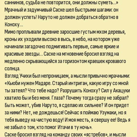
саннинов, судьба не повторится, они должны суметь…»
Мрачный и задумчивый Саске шел быстрыми шагами: он
должен успеть! Наруто не должен добраться обратно в
Коноху…
Мимо проплывали древние заросшие густым мхом деревья,
кроны их уходили высоко в высь, в небо, на котором уже
начинали загадочно подмигивать первые, самые яркие и
красивые звезды… Саске на мгновение бросил взгляд на
медленно скрывающийся за горизонтом краешек кровавого
солнца.
Взгляд Учихи был непроницаем, а мысли привычно мрачными:
«Кьюби нужен Мадаре. Старый интриган, какую игру со мной
ты затеял? Что тебе надо? Разрушить Коноху? Сил у Акацуки
хватило бы и без меня. Глаза? Почему тогда сразу не забрал?
Быть может, убив Наруто, я сделаю их сильнее? И он придет
за ними? Нет, не дождешься! Сейчас я поймаю Узумаки, но я
тебя выведу на чистую воду! И моя месть, я свершу ее! Ведь я
не забыл о том, кто помог Итачи в ту ночь».
Саске бросил взгляд на команду своих «ястребов», и мысли