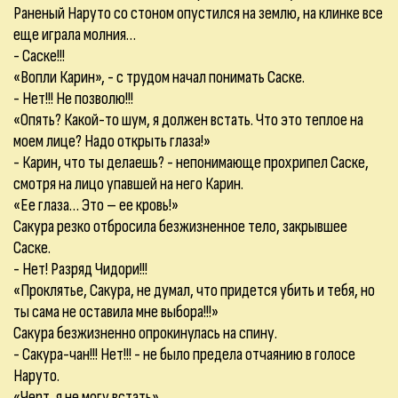
Раненый Наруто со стоном опустился на землю, на клинке все
еще играла молния…
- Саске!!!
«Вопли Карин», - с трудом начал понимать Саске.
- Нет!!! Не позволю!!!
«Опять? Какой-то шум, я должен встать. Что это теплое на
моем лице? Надо открыть глаза!»
- Карин, что ты делаешь? - непонимающе прохрипел Саске,
смотря на лицо упавшей на него Карин.
«Ее глаза… Это – ее кровь!»
Сакура резко отбросила безжизненное тело, закрывшее
Саске.
- Нет! Разряд Чидори!!!
«Проклятье, Сакура, не думал, что придется убить и тебя, но
ты сама не оставила мне выбора!!!»
Сакура безжизненно опрокинулась на спину.
- Сакура-чан!!! Нет!!! - не было предела отчаянию в голосе
Наруто.
«Черт, я не могу встать».