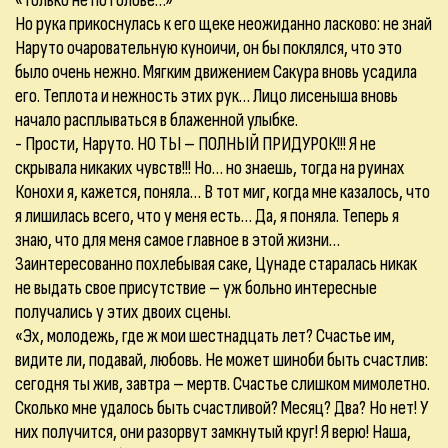
«Только не по голове…»
Но рука прикоснулась к его щеке неожиданно ласково: не знай
Наруто очаровательную куноичи, он бы поклялся, что это
было очень нежно. Мягким движением Сакура вновь усадила
его. Теплота и нежность этих рук… Лицо лисеныша вновь
начало расплываться в блаженной улыбке.
- Прости, Наруто. НО ТЫ – ПОЛНЫЙ ПРИДУРОК!!! Я не
скрывала никаких чувств!!! Но… но знаешь, тогда на руинах
Конохи я, кажется, поняла… В тот миг, когда мне казалось, что
я лишилась всего, что у меня есть… Да, я поняла. Теперь я
знаю, что для меня самое главное в этой жизни…
Заинтересованно похлебывая саке, Цунаде старалась никак
не выдать свое присутствие – уж больно интересные
получались у этих двоих сцены.
«Эх, молодежь, где ж мои шестнадцать лет? Счастье им,
видите ли, подавай, любовь. Не может шиноби быть счастлив:
сегодня ты жив, завтра – мертв. Счастье слишком мимолетно.
Сколько мне удалось быть счастливой? Месяц? Два? Но нет! У
них получится, они разорвут замкнутый круг! Я верю! Наша,