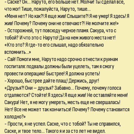
- Саске? Он… Наруто, его больше нет. Молчи! Ты сделал все,
что мог! Тише, пожалуйста, Наруто, тише…
«Меня нет? Но как?! Я еще жив! Слышите?! Я не умер! Я здесь! Я
жив! Почему? Почему они не отвечают?! Не молчите же!»
- Осторожней, тут повсюду черное пламя. Сакура, что с
тобой? И что это с Наруто! Да на нем живого места нет!
«Кто это? Я где-то его слышал, надо обязательно
вспомнить…»
- Сай! Помоги мне, Наруто надо срочно отнести к руинам
госпиталя: подвалы должны были уцелеть, там я смогу
провести операцию! Быстрее! Я должна успеть!
- Хорошо, быстрее дайте плащ! Держись, друг!
«Друзья?! Они – друзья? Забавно… Почему, почему голоса
отдаляются? Стойте! Я здесь! Я еще жив! Не оставляйте меня!
Сакура! Нет, я не могу умереть, месть еще не свершалась!
Нет! Все не может так кончиться! Почему? Почему становится
холодно?»
- Прости, я не успел. Саске, что с тобой? Ты не справился,
Саске, и твое тело… Такого я и за сто лет не видел.