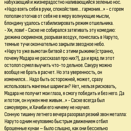
набухающий и жизнерадостно наливающийся зеленью нос.
«Надо взять себя в руки, спокойствие… гармония…» - с горем
пополам отогнав от себя не в меру волнующие мысли,
блондину удалось стабилизировать режим отшельника.
- Хм, лови! - Саске не собирался затягивать эту комедию:
дюжина сюрикенов, разрывая воздух, понеслась в Наруто,
темные тучи окончательно закрыли звездное небо.
«Наруто уже вымотан битвой с этими рыжими (странно,
почему Мадара не рассказал про них?), да и вряд ли этот
остолоп сумел выучить что-то дельное. Сакуру можно
вообще не брать в расчет. Но эта уверенность, он
изменился… Надо быть осторожней, может, сразу
использовать мангекье шаринган? Нет, нельзя рисковать,
Мадара не получит мои глаза, я смогу победить и без него. Да
и потом, он нужен мне живым…» - Саске всегда был
самоуверен, и Хачиби его ничему не научил.
Сонную тишину летнего вечера разорвал резкий звон металла:
Наруто одним неуловимо быстрым движением отбил
брошенные кунаи – было слышно, как они бессильно