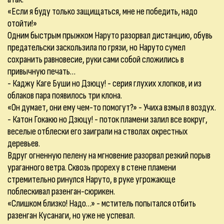
«Если я буду только защищаться, мне не победить, надо
отойти!»
Одним быстрым прыжком Наруто разорвал дистанцию, обувь
предательски заскользила по грязи, но Наруто сумел
сохранить равновесие, руки сами собой сложились в
привычную печать…
- Каджу Каге Буши но Дзюцу! - серия глухих хлопков, и из
облаков пара появилось три клона.
«Он думает, они ему чем-то помогут?» - Учиха взмыл в воздух.
- Катон Гокакю но Дзюцу! - поток пламени залил все вокруг,
веселые отблески его заиграли на стволах окрестных
деревьев.
Вдруг огненную пелену на мгновение разорвал резкий порыв
ураганного ветра. Сквозь прореху в стене пламени
стремительно ринулся Наруто, в руке угрожающе
поблескивал разенган-сюрикен.
«Слишком близко! Надо…» - мститель попытался отбить
разенган Кусанаги, но уже не успевал.