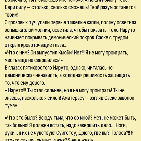
Бери силу – столько, сколько сможешь! Твой разум останется
твоим!
С грозовых туч упали первые тяжелые капли, поляну осветила
вспышка злой молнии, осветила, чтобы показать: тело Наруто
начинает покрывать демонический покров. Саске с трудом
открыл кровоточащие глаза…
«Что с ним? Он выпустил Кьюби! Нет!!! Я не могу проиграть,
месть еще не свершилась!»
В глазах пятихвостого Наруто, однако, читалась не
демоническая ненависть, а холодная решимость защищать
то, что ему дорого.
- Наруто!!! Ты стал сильнее, но я не могу проиграть! Ты не
знаешь, насколько я силен! Аматерасу! - взгляд Саске заволок
туман…
«Что это было? Всюду тьма, что со мной? Нет, не может быть,
так больно! Я должен встать, надо завершить дело… Ноги,
руки… я их не чувствую! Суйгетсу, Дзюго, где вы?! Голоса?!! Я
что-то слышу, значит, я жив? Я еще жив!»