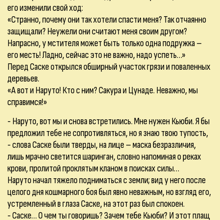
его изменили свой ход:
«Странно, почему они так хотели спасти меня? Так отчаянно
защищали? Неужели они считают меня своим другом?
Напрасно, у мстителя может быть только одна подружка –
его месть! Ладно, сейчас это не важно, надо успеть…»
Перед Саске открылся обширный участок грязи и поваленных
деревьев.
«А вот и Наруто! Кто с ним? Сакура и Цунаде. Неважно, мы
справимся!»
- Наруто, вот мы и снова встретились. Мне нужен Кьюби. Я бы
предложил тебе не сопротивляться, но я знаю твою тупость,
- слова Саске были тверды, на лице – маска безразличия,
лишь мрачно светится шаринган, словно напоминая о реках
крови, пролитой проклятым кланом в поисках силы…
Наруто начал тяжело подниматься с земли; вид у него после
целого дня кошмарного боя был явно неважным, но взгляд его,
устремленный в глаза Саске, на этот раз был спокоен.
- Саске… О чем ты говоришь? Зачем тебе Кьюби? И этот плащ