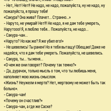
- Нет, Нет! Нет!! Не надо, не надо, пожалуйста, ну не надо, ну
пожалуйста, я прошу тебя!
«Сакура? Она жива? Плачет… Странно…»
- Наруто, не умирай! Нет!!! Не надо, я не дам тебе умереть,
Нарутооо! Я, я люблю тебя… Пожалуйста, не надо…
- Сакура-чан…
«Наруто? Но как же? Я же убил его!»
- Не шевелись! Ты ранен! Но я тебя вытащу! Обещаю! Даже не
надейся, что я дам тебе умереть. Пожалуйста, не шевелись.
- Сакура, ты… ты меня…
«О чем же они говорят? Почему так темно?»
- Да, дурачок, только мысль о том, что ты любишь меня,
наполняет мою жизнь смыслом.
«Жизнь? Неужели я мертв? Нет, мертвому не может быть так
больно».
- Сакура-чан!
«Почему он счастлив?»
- Сакура-чан, а где же Саске?