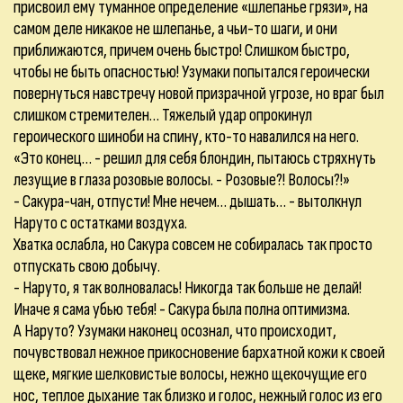
присвоил ему туманное определение «шлепанье грязи», на
самом деле никакое не шлепанье, а чьи-то шаги, и они
приближаются, причем очень быстро! Слишком быстро,
чтобы не быть опасностью! Узумаки попытался героически
повернуться навстречу новой призрачной угрозе, но враг был
слишком стремителен… Тяжелый удар опрокинул
героического шиноби на спину, кто-то навалился на него.
«Это конец… - решил для себя блондин, пытаюсь стряхнуть
лезущие в глаза розовые волосы. - Розовые?! Волосы?!»
- Сакура-чан, отпусти! Мне нечем… дышать… - вытолкнул
Наруто с остатками воздуха.
Хватка ослабла, но Сакура совсем не собиралась так просто
отпускать свою добычу.
- Наруто, я так волновалась! Никогда так больше не делай!
Иначе я сама убью тебя! - Сакура была полна оптимизма.
А Наруто? Узумаки наконец осознал, что происходит,
почувствовал нежное прикосновение бархатной кожи к своей
щеке, мягкие шелковистые волосы, нежно щекочущие его
нос, теплое дыхание так близко и голос, нежный голос из его