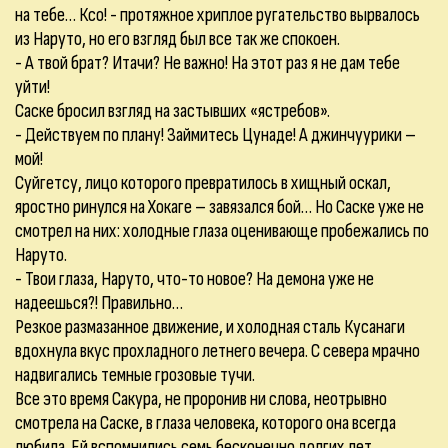
на тебе… Ксо! - протяжное хриплое ругательство вырвалось
из Наруто, но его взгляд был все так же спокоен.
- А твой брат? Итачи? Не важно! На этот раз я не дам тебе
уйти!
Саске бросил взгляд на застывших «ястребов».
- Действуем по плану! Займитесь Цунаде! А джинчуурики –
мой!
Суйгетсу, лицо которого превратилось в хищный оскал,
яростно ринулся на Хокаге – завязался бой… Но Саске уже не
смотрел на них: холодные глаза оценивающе пробежались по
Наруто.
- Твои глаза, Наруто, что-то новое? На демона уже не
надеешься?! Правильно…
Резкое размазанное движение, и холодная сталь Кусанаги
вдохнула вкус прохладного летнего вечера. С севера мрачно
надвигались темные грозовые тучи.
Все это время Сакура, не проронив ни слова, неотрывно
смотрела на Саске, в глаза человека, которого она всегда
любила. Ей вспомнились семь бесконечно долгих лет