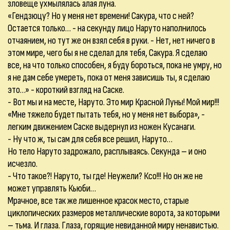
зловеще ухмылялась алая луна.
«Гендзюцу? Но у меня нет времени! Сакура, что с ней?
Остается только… - на секунду лицо Наруто наполнилось
отчаянием, но тут же он взял себя в руки. - Нет, нет ничего в
этом мире, чего бы я не сделал для тебя, Сакура. Я сделаю
все, на что только способен, я буду бороться, пока не умру, но
я не дам себе умереть, пока от меня зависишь ты, я сделаю
это…» - короткий взгляд на Саске.
- Вот мы и на месте, Наруто. Это мир Красной Луны! Мой мир!!!
«Мне тяжело будет пытать тебя, но у меня нет выбора», -
легким движением Саске выдернул из ножен Кусанаги.
- Ну что ж, ты сам для себя все решил, Наруто…
Но тело Наруто задрожало, расплываясь. Секунда – и оно
исчезло.
- Что такое?! Наруто, ты где! Неужели? Ксо!!! Но он же не
может управлять Кьюби…
Мрачное, все так же лишенное красок место, старые
циклопических размеров металлические ворота, за которыми
– тьма. И глаза. Глаза, горящие невиданной миру ненавистью.