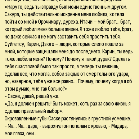
«Наруто, ведь ты вправду был моим единственным другом.
Сакура, ты действительно искренне меня любила, хотела
пойти со мной к Орочимару, дуреха. Итачи – мой брат… брат,
который любил меня больше жизни. Я тоже люблю тебя, брат,
но даже сейчас я не могу заставить себя простить тебя.
Суйгетсу, Карин, Дзюго – люди, которые слепо пошли за
мной, которые защищали меня до последнего. Карин, ты ведь
тоже любила меня? Почему? Почему я такой дурак? Сделать
тебя счастливой было так просто, а теперь ты лежишь,
сделав все, что могла, собой закрыв от смертельного удара,
но, наверное, тебе уже все равно… Почему, почему когда я об
этом думаю, мне так больно?»
- Саске, давай, решай уже.
«Да, я должен решить! Быть может, хоть раз за свою жизнь я
сделаю правильный выбор».
Окровавленные губы Саске растянулись в грустной усмешке.
- Ма… Ма… дара, - выдохнул он пополам с кровью, - Мадара,
мои глаза, они…