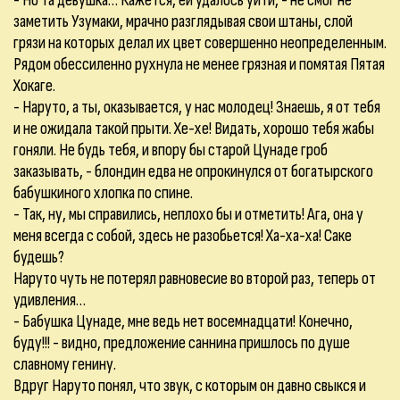
- Но та девушка… Кажется, ей удалось уйти, - не смог не
заметить Узумаки, мрачно разглядывая свои штаны, слой
грязи на которых делал их цвет совершенно неопределенным.
Рядом обессиленно рухнула не менее грязная и помятая Пятая
Хокаге.
- Наруто, а ты, оказывается, у нас молодец! Знаешь, я от тебя
и не ожидала такой прыти. Хе-хе! Видать, хорошо тебя жабы
гоняли. Не будь тебя, и впору бы старой Цунаде гроб
заказывать, - блондин едва не опрокинулся от богатырского
бабушкиного хлопка по спине.
- Так, ну, мы справились, неплохо бы и отметить! Ага, она у
меня всегда с собой, здесь не разобьется! Ха-ха-ха! Саке
будешь?
Наруто чуть не потерял равновесие во второй раз, теперь от
удивления…
- Бабушка Цунаде, мне ведь нет восемнадцати! Конечно,
буду!!! - видно, предложение саннина пришлось по душе
славному генину.
Вдруг Наруто понял, что звук, с которым он давно свыкся и