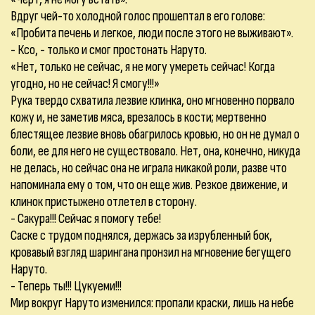
Вдруг чей-то холодной голос прошептал в его голове:
«Пробита печень и легкое, люди после этого не выживают».
- Ксо, - только и смог простонать Наруто.
«Нет, только не сейчас, я не могу умереть сейчас! Когда
угодно, но не сейчас! Я смогу!!!»
Рука твердо схватила лезвие клинка, оно мгновенно порвало
кожу и, не заметив мяса, врезалось в кости; мертвенно
блестящее лезвие вновь обагрилось кровью, но он не думал о
боли, ее для него не существовало. Нет, она, конечно, никуда
не делась, но сейчас она не играла никакой роли, разве что
напоминала ему о том, что он еще жив. Резкое движение, и
клинок пристыжено отлетел в сторону.
- Сакура!!! Сейчас я помогу тебе!
Саске с трудом поднялся, держась за изрубленный бок,
кровавый взгляд шарингана пронзил на мгновение бегущего
Наруто.
- Теперь ты!!! Цукуеми!!!
Мир вокруг Наруто изменился: пропали краски, лишь на небе