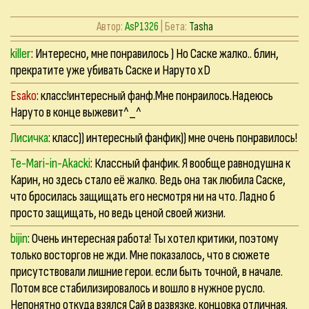
Автор:
AsP1326
| Бета:
Tasha
killer
: Интересно, мне понравилось ) Но Саске жалко.. блин,
прекратите уже убивать Саске и Наруто xD
Esako
: класс!интересный фанф.Мне понраилось.Надеюсь
Наруто в конце выжевит^_^
Лисичка
: класс)) интересный фанфик)) мне очень понравилось!
Te-Mari-in-Akacki
: Классный фанфик. Я вообще равнодушна к
Карин, но здесь стало её жалко. Ведь она так любила Саске,
что бросилась защищать его несмотря ни на что. Ладно б
просто защищать, но ведь ценой своей жизни.
bijin
: Очень интересная работа! Ты хотел критики, поэтому
только восторгов не жди. Мне показалось, что в сюжете
присутствовали лишние герои. если быть точной, в начале.
Потом все стабилизировалось и вошло в нужное русло.
Непонятно откуда взялся Сай в развязке. концовка отличная.