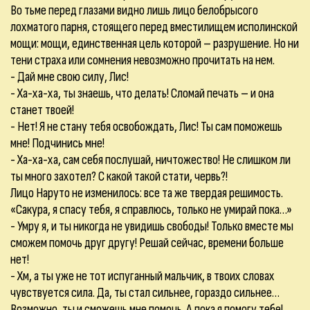
Во тьме перед глазами видно лишь лицо белобрысого
лохматого парня, стоящего перед вместилищем исполинской
мощи: мощи, единственная цель которой – разрушение. Но ни
тени страха или сомнения невозможно прочитать на нем.
- Дай мне свою силу, Лис!
- Ха-ха-ха, ты знаешь, что делать! Сломай печать – и она
станет твоей!
- Нет! Я не стану тебя освобождать, Лис! Ты сам поможешь
мне! Подчинись мне!
- Ха-ха-ха, сам себя послушай, ничтожество! Не слишком ли
ты много захотел? С какой такой стати, червь?!
Лицо Наруто не изменилось: все та же твердая решимость.
«Сакура, я спасу тебя, я справлюсь, только не умирай пока…»
- Умру я, и ты никогда не увидишь свободы! Только вместе мы
сможем помочь друг другу! Решай сейчас, времени больше
нет!
- Хм, а ты уже не тот испуганный мальчик, в твоих словах
чувствуется сила. Да, ты стал сильнее, гораздо сильнее…
Возможно, ты и сможешь мне помочь. А пока я помогу тебе!