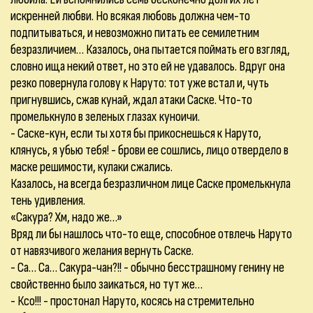
искренней любви. Но всякая любовь должна чем-то
подпитываться, и невозможно питать ее семилетним
безразличием… Казалось, она пытается поймать его взгляд,
словно ища некий ответ, но это ей не удавалось. Вдруг она
резко повернула голову к Наруто: тот уже встал и, чуть
пригнувшись, сжав кунай, ждал атаки Саске. Что-то
промелькнуло в зеленых глазах куноичи.
- Саске-кун, если ты хотя бы прикоснешься к Наруто,
клянусь, я убью тебя! - брови ее сошлись, лицо отвердело в
маске решимости, кулаки сжались.
Казалось, на всегда безразличном лице Саске промелькнула
тень удивления.
«Сакура? Хм, надо же…»
Вряд ли бы нашлось что-то еще, способное отвлечь Наруто
от навязчивого желания вернуть Саске.
- Са… Са… Сакура-чан?!! - обычно бесстрашному генину не
свойственно было заикаться, но тут же…
- Ксо!!! - простонал Наруто, косясь на стремительно