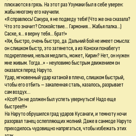
плюхаются в грязь. На этот раз Узумаки был в себе уверен:
жабы многому его научили.
«Я справлюсь! Сакура, я не подведу тебя! (Что же она сказала?
Что это значит? Спокойствие… Гармония… Жабья палка…)
Саске, я… я верну тебя… брат!»
«Хм, быстро, очень быстро, да. Дальний бой не имеет смысла:
он слишком быстр, это затянется, а из Конохи понабегут
подкрепления, нельзя медлить, может, Кирин? Нет, он нужен
мне живым. Тогда…» - неуловимо быстрым движением он
оказался перед Наруто.
Удар, мгновенный удар катаной в плечо, слишком быстрый,
чтобы его отбить – закаленная сталь, казалось, разрывает
сам воздух…
«Ксо!!! Он не должен был успеть увернуться! Надо еще
быстрее!!!»
На Наруто обрушился град ударов Кусанаги, и темноту ночи
разорвал танец ослепляющих молний. Даже в санмоде Наруто
приходилось чудовищно напрягаться, чтобы избежать этих
атак.