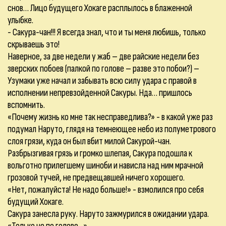
снов… Лицо будущего Хокаге расплылось в блаженной
улыбке.
- Сакура-чан!!! Я всегда знал, что и ты меня любишь, только
скрываешь это!
Наверное, за две недели у жаб – две райские недели без
зверских побоев (палкой по голове – разве это побои?) –
Узумаки уже начал и забывать всю силу удара с правой в
исполнении непревзойденной Сакуры. Нда… пришлось
вспомнить.
«Почему жизнь ко мне так несправедлива?» - в какой уже раз
подумал Наруто, глядя на темнеющее небо из полуметрового
слоя грязи, куда он был вбит милой Сакурой-чан.
Разбрызгивая грязь и громко шлепая, Сакура подошла к
вольготно прилегшему шиноби и нависла над ним мрачной
грозовой тучей, не предвещавшей ничего хорошего.
«Нет, пожалуйста! Не надо больше!» - взмолился про себя
будущий Хокаге.
Сакура занесла руку. Наруто зажмурился в ожидании удара.