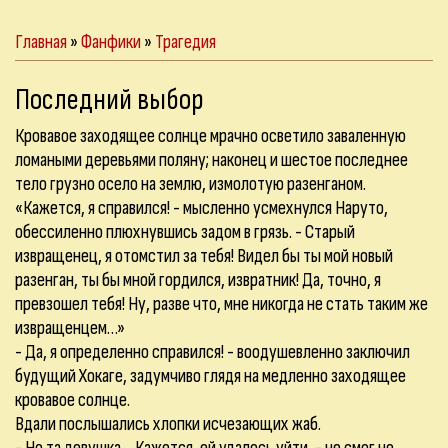
Главная
»
Фанфики
»
Трагедия
Последний выбор
Кровавое заходящее солнце мрачно осветило заваленную
ломаными деревьями поляну; наконец и шестое последнее
тело грузно осело на землю, измолотую разенганом.
«Кажется, я справился! - мысленно усмехнулся Наруто,
обессиленно плюхнувшись задом в грязь. - Старый
извращенец, я отомстил за тебя! Видел бы ты мой новый
разенган, ты бы мной гордился, извратник! Да, точно, я
превзошел тебя! Ну, разве что, мне никогда не стать таким же
извращенцем…»
- Да, я определенно справился! - воодушевленно заключил
будущий Хокаге, задумчиво глядя на медленно заходящее
кровавое солнце.
Вдали послышались хлопки исчезающих жаб.