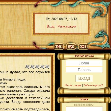
Пт, 2026-08-07, 15:13
Вход
·
Регистрация
ФОРМА ВХОДА
он не думал, что всё случится
и близкие люди.
ртью.
Регистрация
|
Забыл пароль?
нтом оказалось слишком много
лые ранения. Сакура оказала
ло почти сутки пути.
аки доставили в тяжелейшем
ПОИСК
урики. Вроде состояние даже
Поиск по сайту:
олько смерть подтвердилась,