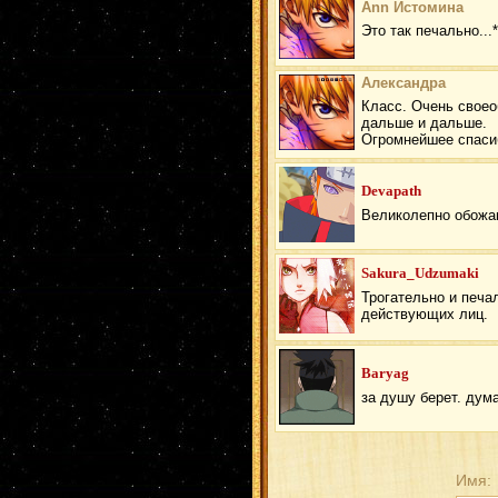
Ann Истомина
Это так печально...
Александра
Класс. Очень своео
дальше и дальше.
Огромнейшее спасиб
Devapath
Великолепно обожаю
Sakura_Udzumaki
Трогательно и печа
действующих лиц.
Baryag
за душу берет. дум
Имя: