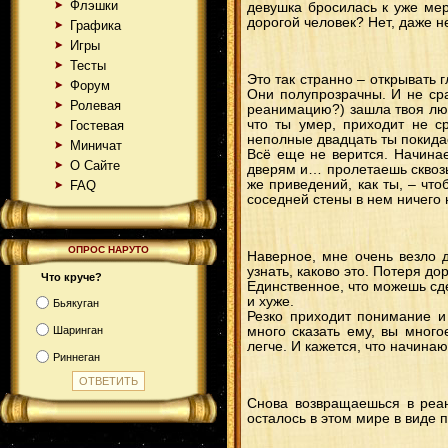
Флэшки
девушка бросилась к уже мер
дорогой человек? Нет, даже не
Графика
Игры
Тесты
Это так странно – открывать 
Форум
Они полупрозрачны. И не ср
Ролевая
реанимацию?) зашла твоя люб
что ты умер, приходит не ср
Гостевая
неполные двадцать ты покида
Миничат
Всё еще не верится. Начинае
О Сайте
дверям и… пролетаешь сквозь.
же приведений, как ты, – чт
FAQ
соседней стены в нем ничего 
ОПРОС НАРУТО
Наверное, мне очень везло д
узнать, каково это. Потеря до
Что круче?
Единственное, что можешь сде
и хуже.
Бьякуган
Резко приходит понимание и 
Шаринган
много сказать ему, вы много
легче. И кажется, что начинаю
Риннеган
Снова возвращаешься в реан
осталось в этом мире в виде