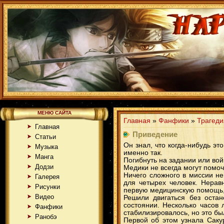
МЕНЮ САЙТА
Главная
»
Фанфики
»
Трагеди
Главная
Приведение
Статьи
Он знал, что когда-нибудь эт
Музыка
именно так.
Манга
Погибнуть на задании или вой
Додзи
Медики не всегда могут помоч
Ничего сложного в миссии не
Галерея
для четырех человек. Нерав
Рисунки
первую медицинскую помощь, н
Видео
Решили двигаться без оста
состоянии. Несколько часов
Фанфики
стабилизировалось, но это бы
Ранобэ
Первой об этом узнала Саку