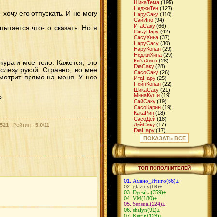
ШикаТема
(195)
НеджиТен
(127)
 хочу его отпускать. И не могу
НаруСаку
(110)
СайИно
(94)
ИтaСаку
(66)
пытается что-то сказать. Но я
СасуНару
(42)
СасуХина
(37)
НаруСасу
(30)
НаруКонан
(29)
НеджиХина
(29)
КибаХина
(28)
ура и мое тело. Кажется, это
ГааСаку
(28)
слезу рукой. Странно, но мне
СасоСаку
(26)
смотрит прямо на меня. У нее
ИтаНару
(25)
ПейнКонан
(22)
ШикаСаку
(21)
МинаКуши
(19)
?
СайСаку
(19)
СасоКарин
(19)
КакаРин
(18)
СасоДей
(18)
ДейСаку
(17)
521
| Рейтинг:
5.0
/
11
ГааНару
(17)
ШикаИно
(16)
ПОКАЗАТЬ ВСЕ
ГааМацу
(16)
ДжираЦуна
(15)
ЧоджиИно
(14)
СуйКарин
(14)
КибаТен
(14)
ТОП ПОПОЛНИТЕЛЕЙ
КибаНару
(13)
ИтаТен
(13)
Амано_Ичиго
(66)
±
НеджиСаку
(12)
glavniy
(89)
±
ИтаСасу
(12)
Dgesika
(359)
±
ДейИно
(11)
VM
(180)
±
МадаСаку
(11)
Sensual
(224)
±
ГенмаИно
(11)
shalyn
(91)
±
СасуИно
(10)
Ketrin
(128)
±