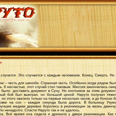
я
о случится. Это случается с каждым человеком. Конец. Смерть. Но 
не – честь для шиноби. Странная честь. Особенно когда рядом был
ь. К несчастью, этот случай стал таковым. Миссия закончилась сме
 было: доставить документ в Суну. Но охотников за этим докуме
ный бой был выигран, но большой ценой: Наруто получил тяже
о этого хватило только на первые несколько часов, а до Конохи бы
новки на сон – каждая секунда была дорога. В больницу Узум
 лучшие медики деревни боролись в реанимации за жизнь джинчу
ло ненадолго. Спасти Наруто так и не удалось.
ра. Всё время она сидела и дремала у двери реанимации. Как т