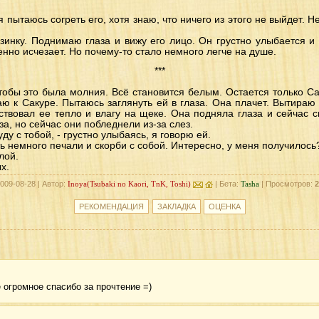
 пытаюсь согреть его, хотя знаю, что ничего из этого не выйдет. Не
зинку. Поднимаю глаза и вижу его лицо. Он грустно улыбается и 
нно исчезает. Но почему-то стало немного легче на душе.
***
тобы это была молния. Всё становится белым. Остается только Сак
аю к Сакуре. Пытаюсь заглянуть ей в глаза. Она плачет. Вытираю 
вствовал ее тепло и влагу на щеке. Она подняла глаза и сейчас 
за, но сейчас они побледнели из-за слез.
уду с тобой, - грустно улыбаясь, я говорю ей.
ть немного печали и скорби с собой. Интересно, у меня получилось
лой.
х.
009-08-28 | Автор:
Inoya(Tsubaki no Kaori, TnK, Toshi)
| Бета:
Tasha
| Просмотров:
2
 огромное спасибо за прочтение =)