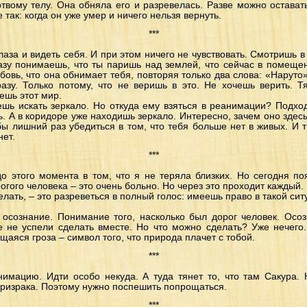
твому телу. Она обняла его и разревелась. Разве можно остават
 так: когда он уже умер и ничего нельзя вернуть.
***
глаза и видеть себя. И при этом ничего не чувствовать. Смотришь в
азу понимаешь, что ты паришь над землей, что сейчас в помещен
овь, что она обнимает тебя, повторяя только два слова: «Наруто»
азу. Только потому, что не веришь в это. Не хочешь верить. Т
ешь этот мир.
шь искать зеркало. Но откуда ему взяться в реанимации? Подхо
 А в коридоре уже находишь зеркало. Интересно, зачем оно здесь
обы лишний раз убедиться в том, что тебя больше нет в живых. И 
нет.
***
о этого момента в том, что я не теряла близких. Но сегодня п
рогого человека – это очень больно. Но через это проходит каждый.
лать, – это разреветься в полный голос: имеешь право в такой ситу
осознание. Понимание того, насколько был дорог человек. Осоз
е не успели сделать вместе. Но что можно сделать? Уже нечего.
щаяся гроза – символ того, что природа плачет с тобой.
***
имацию. Идти особо некуда. А туда тянет то, что там Сакура. 
 призрака. Поэтому нужно поспешить попрощаться.
***