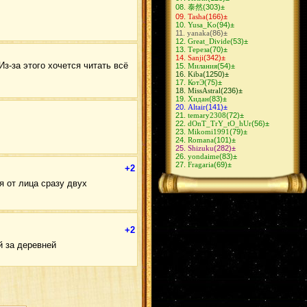
ХиданНии
(10)
泰然
(303)
±
ИтаДей
(10)
Tasha
(166)
±
ГааХина
(9)
Yusa_Ko
(94)
±
СасоХина
(9)
yanaka
(86)
±
ЗецуДей
(9)
Great_Divide
(53)
±
ОбиРин
(9)
Тереза
(70)
±
ШиноКиба
(8)
Sanji
(342)
±
СасуТен
(8)
з-за этого хочется читать всё
Милания
(54)
±
КакаСаку
(8)
Kiba
(1250)
±
КакуХидан
(8)
КотЭ
(75)
±
КибаШино
(8)
MissAstral
(236)
±
СасуНеджи
(8)
Хидан
(83)
±
КанкуСаку
(7)
Altair
(141)
±
КьюбиНару
(7)
temary2308
(72)
±
СасуКарин
(6)
dOnT_TrY_tO_hUr
(56)
±
АсуКуре
(6)
Mikomi1991
(79)
±
НеджиНару
(6)
Romana
(101)
±
КанкуТен
(6)
Shizuku
(282)
±
СайНару
(6)
yondaime
(83)
±
ЛиСаку
(5)
Fragaria
(69)
±
НеджиЦуна
(5)
+2
СайХина
(5)
ЛиТен
(5)
я от лица сразу двух
НеджиИно
(4)
КакаШизу
(4)
ФугаМико
(4)
ДейХина
(4)
ИтаХана
(4)
+2
ХиданДей
(4)
КанкуМацу
(4)
й за деревней
КанкуТема
(3)
ИтаКиса
(3)
ОроАнко
(3)
ДейСасо
(3)
ХаятеЮгао
(3)
ШикаХина
(2)
КакаАнко
(2)
КанкуХанаби
(2)