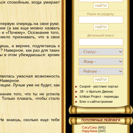
ься спокойным, когда умирает
Поиск по разделу:
 первую очередь на свои руки.
ие (а как еще можно назвать
 и «Почему». Осознание того,
Детальный поиск:
яжело признавать, что в свои
дишь, а вернее, подлетаешь к
? Наверное, как раз для таких
ты в этом убеждаешься: кроме
оявилась ужасная возможность
 Наверное.
ации. Лучше уже не будет, как
Скорпё - рестлинг портал
JB - о братьях Джонас
нание того, что ты не успела
Ichiban Project - переводы
 Только плакать, чтобы стало
Блог о сайтостроении
Не знаешь, сколько еще тебе
ПОПУЛЯРНЫЕ ПЕЙРИНГИ
СасуСаку
(641)
НаруХина
(247)