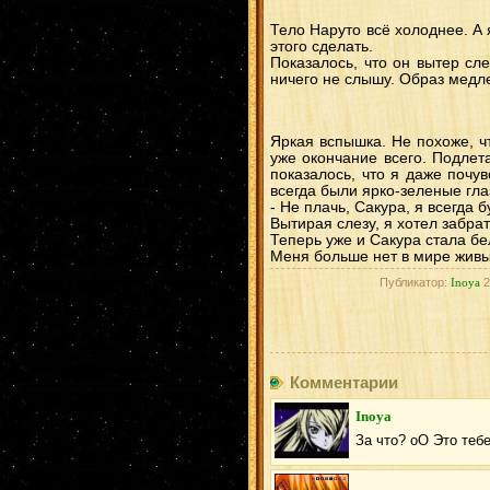
Тело Наруто всё холоднее. А я
этого сделать.
Показалось, что он вытер сле
ничего не слышу. Образ медле
Яркая вспышка. Не похоже, ч
уже окончание всего. Подлет
показалось, что я даже почу
всегда были ярко-зеленые гла
- Не плачь, Сакура, я всегда б
Вытирая слезу, я хотел забра
Теперь уже и Сакура стала бе
Меня больше нет в мире живы
Публикатор:
Inoya
2
Комментарии
Inoya
За что? оО Это тебе