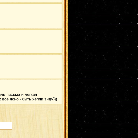
ХиданТен
(1)
ЧоджиШино
(1)
ДжираКабу
(1)
ДейТема
(1)
дейдара
(1)
ГааИно
(1)
Мадара/Самуи
(1)
КисаСаку
(1)
ДжууЗецу
(1)
СосоДей
(1)
Эбису
(1)
Шино
(1)
СуйгКарин
(1)
Юки
(1)
КисаХина
(1)
Тоби
(1)
ШикаКуре
(1)
СайТема
(1)
ИноИно
(1)
Идзуна
(1)
Минато/Кушина
(1)
ГааНеджи
(1)
ИтаОро
(1)
ПейнДей
(1)
ИтаХина
(1)
Ирука
(1)
иль письма и легкая
Хидан/Сакура
(1)
все ясно - быть хеппи энду)))
Неджи/Тен
(1)
Акамару
(1)
НаруТема
(1)
Генма
(1)
Хаяте
(1)
НеджиТем
(1)
Шикамару
(1)
Тентен
(1)
ИноСаку
(1)
Итачи/Ино
(1)