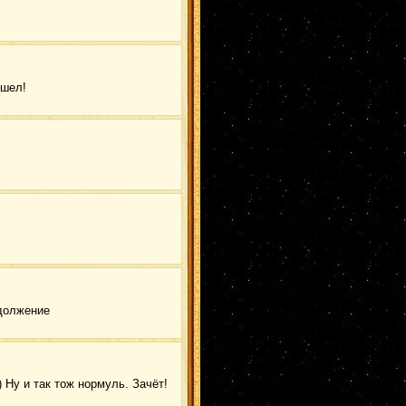
ШиноИно
(2)
Какаши
(2)
ДанЦуна
(2)
ГенмаЮгао
(2)
Хидан
(2)
ОроСасу
(2)
ШикаШихо
(2)
ШикаХина
(2)
ошел!
ГааЛи
(2)
МадаКонан
(2)
КимиТаю
(2)
КабуОро
(2)
Ямато
(2)
Канкуро
(2)
итасаку
(2)
КисаТема
(2)
КанкуХанаби
(2)
НеджиСасу
(2)
КанкуСари
(2)
КакаАнко
(2)
Наруто/Хината
(2)
Дейдaра
(2)
КанкуИно
(2)
СасоКонан
(2)
Асума
(1)
Суйгецу/Сакура
(1)
СасуМито
(1)
ГенмаАнко
(1)
одолжение
КибаИно
(1)
Саске
(1)
НаруНеджи
(1)
СасуЦуна
(1)
ХиданНару
(1)
ХаятеГенма
(1)
ГааКарин
(1)
 Ну и так тож нормуль. Зачёт!
ЗабуХаку
(1)
КанкуХана
(1)