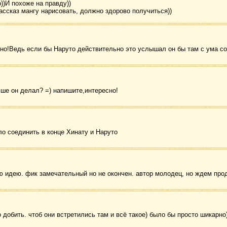
))И похоже на правду))
рассказ мангу нарисовать, должно здорово получиться))
сно!Ведь если бы Наруто действительно это услышал он бы там с ума с
ьше он делал? =) напишите,интересно!
ло соединить в конце Хинату и Наруто
 идею. фик замечательный но не окончен. автор молодец, но ждем пр
 добить. чтоб они встретились там и всё такое) было бы просто шикарно)