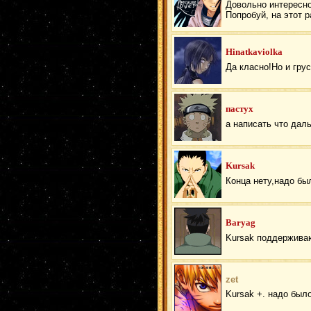
Довольно интересно
Попробуй, на этот 
Hinatkaviolka
Да класно!Но и гру
пастух
а написать что дал
Kursak
Конца нету,надо бы
Baryag
Kursak поддерживаю
zet
Kursak +. надо было