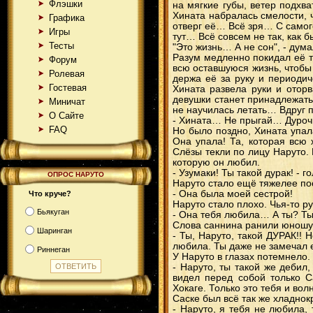
Флэшки
на мягкие губы, ветер подхв
Хината набралась смелости, 
Графика
отверг её… Всё зря… С самог
Игры
тут… Всё совсем не так, как 
Тесты
"Это жизнь… А не сон", - ду
Разум медленно покидал её т
Форум
всю оставшуюся жизнь, чтобы 
Ролевая
держа её за руку и периоди
Гостевая
Хината развела руки и отор
девушки станет принадлежать 
Миничат
не научилась летать… Вдруг
О Сайте
- Хината… Не прыгай… Дурочк
FAQ
Но было поздно, Хината упал
Она упала! Та, которая всю
Слёзы текли по лицу Наруто. 
которую он любил.
- Узумаки! Ты такой дурак! - 
ОПРОС НАРУТО
Наруто стало ещё тяжелее по
- Она была моей сестрой!
Что круче?
Наруто стало плохо. Чья-то р
Бьякуган
- Она тебя любила… А ты? Ты 
Слова саннина ранили юношу 
Шаринган
- Ты, Наруто, такой ДУРАК!! 
любила. Ты даже не замечал 
Риннеган
У Наруто в глазах потемнело.
- Наруто, ты такой же дебил
видел перед собой только С
Хокаге. Только это тебя и вол
Саске был всё так же хладнок
- Наруто, я тебя не любила,