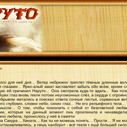
я
ного для неё дня… Ветер небрежно треплет тёмные длинные воло
 глазами… Ярко-алый закат заставляет забыть обо всём, кроме 
орую ей причинил Наруто… Она смотрела куда-то вдаль… Как толь
йших глаз вновь текли потоки неугомонных слёз, а сердце с огром
рывом метались в поисках ответа сочные листья, сорванные ве
его глубоких, словно небо, синих глаз… Ни его рельефного тела…
мысли… О том, чтобы покончить с собой от безответной люб
ами, которые на данный момент она проклинала и ненавидел
мно любила, пронеслось у неё в памяти:
на Сакура… Хината… Как ты не можешь понять… Прости… Я не мо
станавливались, а лишь наоборот - всё текли с ещё большей силой