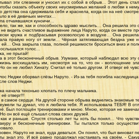
атывал эти слезинки и уносил их с собой в обрыв… Этот день ст
чтобы сказать объекту своих неусмиримых желаний о любви к нему,
о детства она сдерживала себя и краснела, когда он на неё смотр
было в её девичьих мечтах…
мала отчаявшаяся куноичи…
ело, так же, как и способность здраво мыслить… Она решила это с
не видеть счастливое выражение лица Наруто, когда он вместе пр
чески кружа и подбрасывая розоволосую в воздухе… Она реши
вала правую ногу от земли… Чёрная затягивающая бездна уже не
ей… Она закрыла глаза, полной решимости броситься вниз и полет
 послышался голос…
а, не прыгай!
а в этот бесконечный обрыв. Узумаки, который наблюдал всю эту с
 жизнь восхищалась им, несмотря на то, что он - воплощение зл
Но он не любил Хинату. Считал её только другом. И отверг её чувс
голос Неджи оборвал слёзы Наруто. - Из-за тебя погибла наследница
сле слов Неджи.
ука начала тихонько хлопать по плечу мальчика.
её отверг!!!
в самое сердце. На другой стороне обрыва виднелись знакомые те
Неужели ты думал, что я любила тебя. Я использовала ТЕБЯ! В от
её. Был поглощён тренировками и мною. Мною, которая не замеча
 Но он всё ещё слышал слова своих друзей.
, как и раньше. Спустя столько лет ты хоть бы понял… Что чувств
акуру и бесконечные тренировки. Ты пытался только осуществи
новало.
ровен. Наруто не знал, куда деваться. Он понял, что был виноват п
 ты знал это. И всё равно продолжал настаивать на своём, - Сак