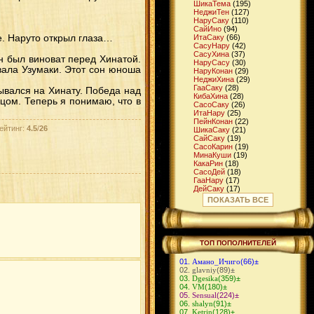
ШикаТема
(195)
НеджиТен
(127)
НаруСаку
(110)
СайИно
(94)
. Наруто открыл глаза…
ИтaСаку
(66)
СасуНару
(42)
СасуХина
(37)
н был виноват перед Хинатой.
НаруСасу
(30)
вала Узумаки. Этот сон юноша
НаруКонан
(29)
НеджиХина
(29)
ГааСаку
(28)
ывался на Хинату. Победа над
КибаХина
(28)
пцом. Теперь я понимаю, что в
СасоСаку
(26)
ИтаНару
(25)
ПейнКонан
(22)
ейтинг:
4.5
/
26
ШикаСаку
(21)
СайСаку
(19)
СасоКарин
(19)
МинаКуши
(19)
КакаРин
(18)
СасоДей
(18)
ГааНару
(17)
ДейСаку
(17)
ШикаИно
(16)
ПОКАЗАТЬ ВСЕ
ГааМацу
(16)
ДжираЦуна
(15)
ЧоджиИно
(14)
КибаТен
(14)
СуйКарин
(14)
ТОП ПОПОЛНИТЕЛЕЙ
КибаНару
(13)
ИтаТен
(13)
Амано_Ичиго
(66)
±
ИтаСасу
(12)
glavniy
(89)
±
НеджиСаку
(12)
Dgesika
(359)
±
ГенмаИно
(11)
VM
(180)
±
ДейИно
(11)
Sensual
(224)
±
МадаСаку
(11)
shalyn
(91)
±
ХиданНии
(10)
Ketrin
(128)
±