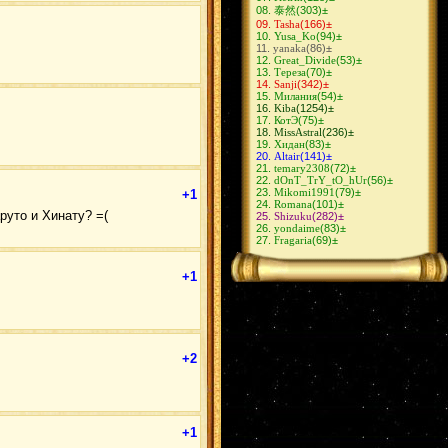
СасуИно
(10)
泰然
(303)
±
ИтаДей
(10)
Tasha
(166)
±
СасоХина
(9)
Yusa_Ko
(94)
±
ГааХина
(9)
yanaka
(86)
±
ОбиРин
(9)
Great_Divide
(53)
±
ЗецуДей
(9)
Тереза
(70)
±
ШиноКиба
(8)
Sanji
(342)
±
КакуХидан
(8)
Милания
(54)
±
КибаШино
(8)
Kiba
(1254)
±
СасуТен
(8)
КотЭ
(75)
±
СасуНеджи
(8)
MissAstral
(236)
±
КакаСаку
(8)
Хидан
(83)
±
КанкуСаку
(7)
Altair
(141)
±
КьюбиНару
(7)
temary2308
(72)
±
КанкуТен
(6)
dOnT_TrY_tO_hUr
(56)
±
АсуКуре
(6)
Mikomi1991
(79)
±
СасуКарин
(6)
+1
Romana
(101)
±
СайНару
(6)
руто и Хинату? =(
Shizuku
(282)
±
НеджиНару
(6)
yondaime
(83)
±
ЛиСаку
(5)
Fragaria
(69)
±
ЛиТен
(5)
НеджиЦуна
(5)
СайХина
(5)
+1
ДейХина
(4)
ХиданДей
(4)
КакаШизу
(4)
КанкуМацу
(4)
ИтаХана
(4)
НеджиИно
(4)
ФугаМико
(4)
+2
ХаятеЮгао
(3)
КанкуТема
(3)
ДейСасо
(3)
ОроАнко
(3)
ИтаКиса
(3)
ДейИта
(2)
+1
ОроХина
(2)
ХашиМада
(2)