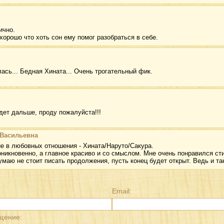
ично.
хорошо что хоть сон ему помог разобраться в себе.
лась... Бедная Хината... Очень трогательный фик.
удет дальше, проду пожалуйста!!!
 Васильевна
е в любовных отношения - Хината/Наруто/Сакура.
оникновенно, а главное красиво и со смыслом. Мне очень понравился ст
маю не стоит писать продолжения, пусть конец будет открыт. Ведь и так 
Email:
щение: