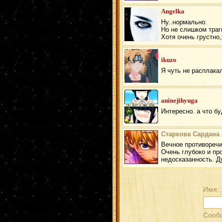
Angelka
Ну..нормально.
Но не слишком траг
Хотя очень грустно,
ikuzo
Я чуть не расплака
aninejihyuga
Интересно. а что б
Старкова Сардана
Вечное противоречи
Очень глубоко и пр
недосказанность. Ду
Имя:
Сооб