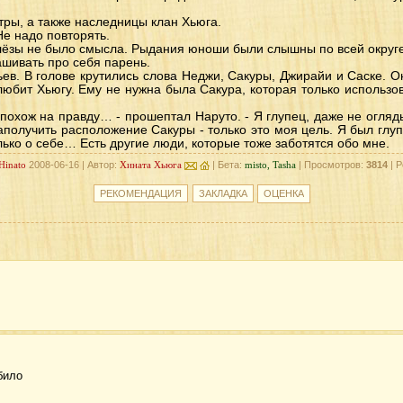
тры, а также наследницы клан Хьюга.
е надо повторять.
лёзы не было смысла. Рыдания юноши были слышны по всей округе
рашивать про себя парень.
ьев. В голове крутились слова Неджи, Сакуры, Джирайи и Саске. О
 любит Хьюгу. Ему не нужна была Сакура, которая только использо
 похож на правду… - прошептал Наруто. - Я глупец, даже не огляд
заполучить расположение Сакуры - только это моя цель. Я был глу
лько о себе… Есть другие люди, которые тоже заботятся обо мне.
Hinato
2008-06-16 | Автор:
Хината Хьюга
| Бета:
misto, Tasha
| Просмотров:
3814
| Р
било