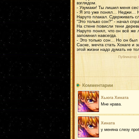
взглядом.
- Узумаки! Ты лишил меня сес
- Я это уже понял… Неджи… Н
Наруто плакал. Сдерживать с
"Это только сон?" - начал сп
На стене повисли тени дерев
Наруто понял, что он всё же
запомнил навсегда.
- Это только сон… Но он был
Саске, мечта стать Хокаге и 
этой жизни надо думать не то
Публикатор:
Комментарии
Хьюга Хината
Мне нрава.
Хината
у меняна слезу про