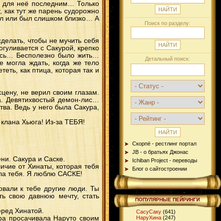
ал для неё последним… Только
 как тут же парень судорожно
ел или был слишком близко… А
Поиск по разделу:
делать, чтобы не мучить себя
огуливается с Сакурой, крепко
лась… Бесполезно было жить…
Детальный поиск:
 могла ждать, когда же тело
еть, как птица, которая так и
цену, не верил своим глазам.
а. Девятихвостый демон-лис…
тва. Ведь у него была Сакура,
 клана Хьюга! Из-за ТЕБЯ!
Скорпё - рестлинг портал
JB - о братьях Джонас
ни. Сакура и Саске.
Ichiban Project - переводы
личие от Хинаты, которая тебя
Блог о сайтостроении
ла тебя. Я люблю САСКЕ!
овали к тебе другие люди. Ты
ть свою давнюю мечту, стать
ПОПУЛЯРНЫЕ ПЕЙРИНГИ
еред Хинатой.
СасуСаку
(641)
ура просачивала Наруто своим
НаруХина
(247)