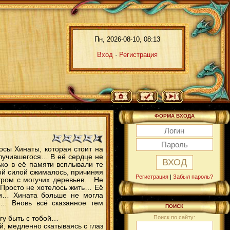
Пн, 2026-08-10, 08:13
Вход
·
Регистрация
ФОРМА ВХОДА
сы Хинаты, которая стоит на
случившегося… В её сердце не
ко в её памяти всплывали те
ной силой сжималось, причиняя
Регистрация
|
Забыл пароль?
тром с могучих деревьев… Не
 Просто не хотелось жить… Её
ви… Хината больше не могла
а… Вновь всё сказанное тем
ПОИСК
Поиск по сайту:
гу быть с тобой…
, медленно скатываясь с глаз