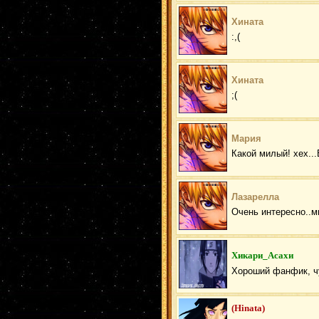
Хината
:,(
Хината
;(
Мария
Какой милый! хех...
Лазарелла
Очень интересно..м
Хикари_Асахи
Хороший фанфик, ч
(Hinata)