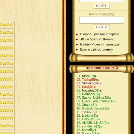
Поиск по разделу:
Скорпё - рестлинг портал
JB - о братьях Джонас
Ichiban Project - переводы
Блог о сайтостроении
ТОП ПОПОЛНИТЕЛЕЙ
Kiba
(519)
±
Tasha
(89)
±
Shizuku
(64)
±
Sanji
(34)
±
Медвед
(31)
±
Romana
(25)
±
Saske_Uchiha
(20)
±
I_love_You_mmm
(14)
±
Хидан
(8)
±
GaaraUnloved
(5)
±
f38437
(3)
±
Lithium
(3)
±
Саюшкэ
(3)
±
ANGEL-LUISA
(2)
±
yondaime
(2)
±
Кофий
(2)
±
Gaara:)
(2)
±