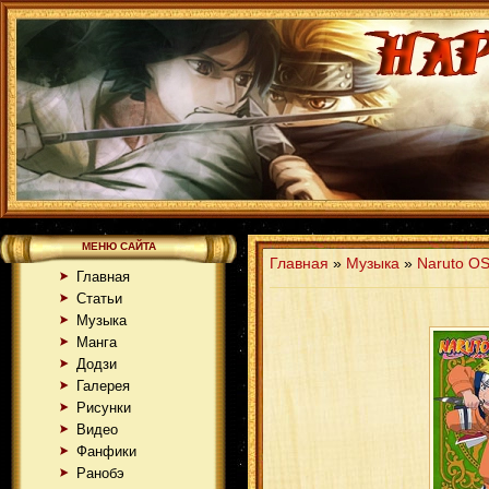
МЕНЮ САЙТА
Главная
»
Музыка
»
Naruto O
Главная
Статьи
Музыка
Манга
Додзи
Галерея
Рисунки
Видео
Фанфики
Ранобэ