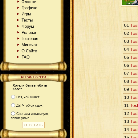
Флэшки
Графика
Игры
Тесты
01
Tos
Форум
Ролевая
02
Tos
Гостевая
03
Tos
Миничат
04
Tos
О Сайте
FAQ
05
Tos
06
Tos
07
Tos
ОПРОС НАРУТО
08
Tos
Хотели бы вы убить
Каге?
09
Tos
Нет, хай живет
10
Tos
11
Tos
Да! Чтоб он сдох!
12
Tos
Сначала изнасилую,
потом убью
13
Tos
14
Tos
15
Tos