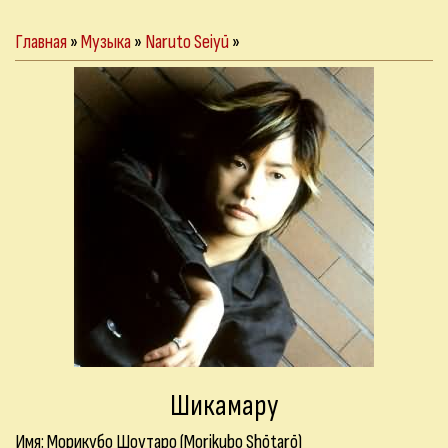
Главная
»
Музыка
»
Naruto Seiyū
»
Шикамару
Имя: Морикубо Шоутаро (Morikubo Shōtarō)