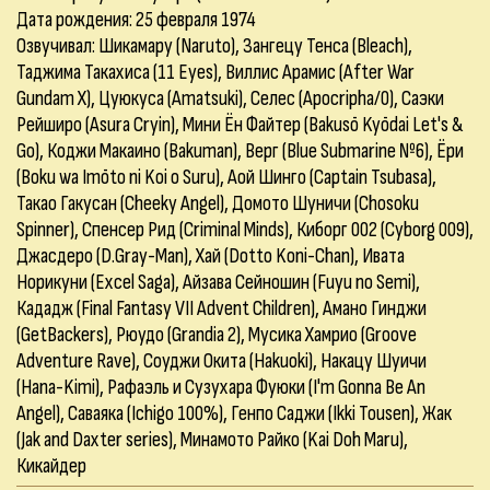
Дата рождения: 25 февраля 1974
Озвучивал: Шикамару (Naruto), Зангецу Тенса (Bleach),
Таджима Такахиса (11 Eyes), Виллис Арамис (After War
Gundam X), Цуюкуса (Amatsuki), Селес (Apocripha/0), Саэки
Рейширо (Asura Cryin), Мини Ён Файтер (Bakusō Kyōdai Let's &
Go), Коджи Макаино (Bakuman), Верг (Blue Submarine №6), Ёри
(Boku wa Imōto ni Koi o Suru), Аой Шинго (Captain Tsubasa),
Такао Гакусан (Cheeky Angel), Домото Шуничи (Chosoku
Spinner), Спенсер Рид (Criminal Minds), Киборг 002 (Cyborg 009),
Джасдеро (D.Gray-Man), Хай (Dotto Koni-Chan), Ивата
Норикуни (Excel Saga), Айзава Сейношин (Fuyu no Semi),
Кададж (Final Fantasy VII Advent Children), Амано Гинджи
(GetBackers), Рюудо (Grandia 2), Мусика Хамрио (Groove
Adventure Rave), Соуджи Окита (Hakuoki), Накацу Шуичи
(Hana-Kimi), Рафаэль и Сузухара Фуюки (I'm Gonna Be An
Angel), Саваяка (Ichigo 100%), Генпо Саджи (Ikki Tousen), Жак
(Jak and Daxter series), Минамото Райко (Kai Doh Maru),
Кикайдер