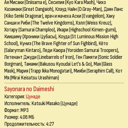
Ая Мисаки (Oniisama e), Сесилия (Kyo Kara Maoh), Чихо
Казамаки (Great Dangaioh), Клауд Найн (D.Gray-Man), Даян Ланс
(Kiko Senki Dragonar), врач и мачеха Аски (Evangelion), Хаку
Санши и Риби (The Twelve Kingdoms), Хэлл (Weiss Kreuz),
Хотару (Samurai Champloo), Икари (Highschool Kimen-gumi),
Киишиму (Хроники Цубасы), Коуда (St Luminous Mission High
School), Куниэ (The Brave Fighter of Sun Fighbird), Кёто
(Salaryman Kintaro), Леди Каюра (Yoroiden Samurai Troopers),
Летенант Джуди (Linebarrels of Iron), Ген Памяти (Sonic Soldier
Borgman), Тамами (Bakusou Kyoudai Let's & Go), Мая (Glass
Mask), Мария (Trapp Ikka Monogatari), Мияби (Seraphim Call), Кот
Мя (Mirai Keisatsu Urashiman)
Sayonara no Daimeshi
Категория:
Цунаде
Исполнитель: Katsuki Masako (Цунаде)
Формат: MP3
Размер: 4.08 МБ
Продолжительность: 4:27