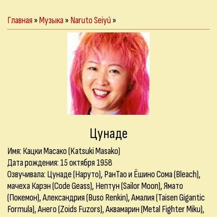
Главная
»
Музыка
»
Naruto Seiyū
»
Цунаде
Имя: Кацки Масако (Katsuki Masako)
Дата рождения: 15 октября 1958
Озвучивала: Цунаде (Наруто), РанТао и Ёшино Сома (Bleach),
мачеха Карэн (Code Geass), Нептун (Sailor Moon), Ямато
(Покемон), Александрия (Buso Renkin), Амалия (Taisen Gigantic
Formula), Анего (Zoids Fuzors), Аквамарин (Metal Fighter Miku),