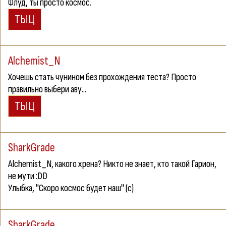
Флуд, ты просто космос.
Alchemist_N
Хочешь стать чунином без прохождения теста? Просто
правильно выбери аву...
SharkGrade
Alchemist_N
, какого хрена? Никто не знает, кто такой Гарион,
не мути :DD
Улыбка
, "Скоро космос будет наш" (с)
SharkGrade