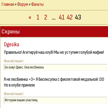
Главная
»
Форум
»
Фанаты
«
1
2
…
41
42
43
Скрины
Dgesika
Правильно! Агитируй наш клуб! Мы не уступим голубой мафии!
Wassabi
Ее зовут Джес. Она лесбиянка.
Я не лесбиянка =3= Я бисексулка с фиолетовой медалькой :DD
Но в клубе приняли
Wassabi
Истории наших участниц.