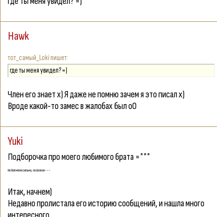
где ты меня увидел? =)
Hawk
тот_самый_Loki
где ты меня увидел? =)
Член его знает х) Я даже не помню зачем я это писал х)
Вроде какой-то замес в жалобах был оО
Yuki
Подборочка про моего любимого брата =***
Не бей меня сильно, позязязя~~~
Итак, начнем)
Недавно пролистала его историю сообщений, и нашла много
интересного