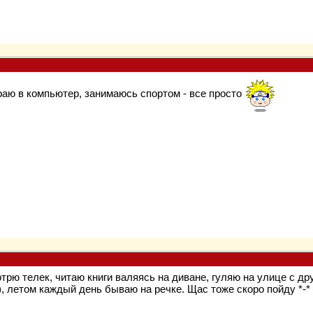
граю в компьютер, занимаюсь спортом - все просто
отрю телек, читаю книги валяясь на диване, гуляю на улице с д
), летом каждый день бываю на речке. Щас тоже скоро пойду *-*