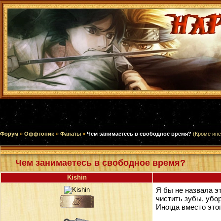
Форум
»
Оффтопик
»
Фанаты
»
Чем занимаетесь в свободное время?
(Кроме ине
Чем занимаетесь в свободное время?
Kishin
Я бы не назвала э
чистить зубы, убор
Иногда вместо это