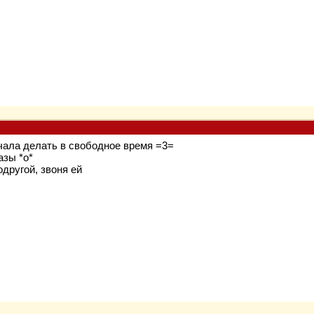
ачала делать в свободное время =3=
азы *о*
одругой, звоня ей