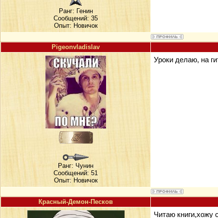
Ранг:
Генин
Сообщений: 35
Опыт: Новичок
Pigeonvladislav
Уроки делаю, на г
Ранг:
Чунин
Сообщений: 51
Опыт: Новичок
Красный-Демон-Песков
Читаю книги,хожу с