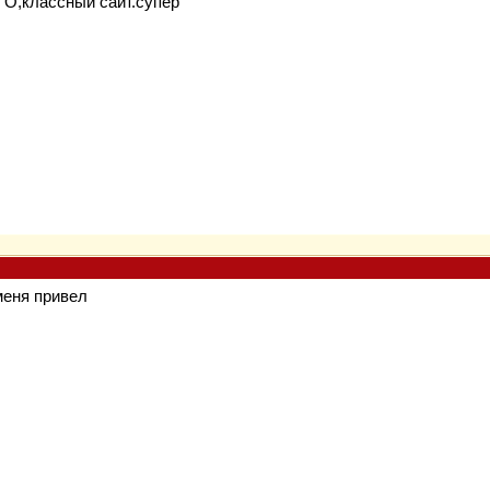
! О,классный сайт.супер
меня привел