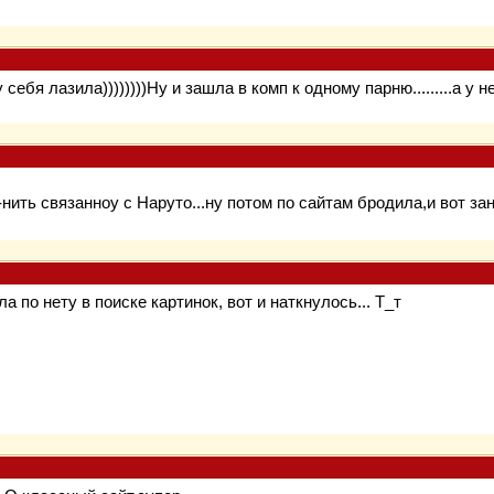
у себя лазила))))))))Ну и зашла в комп к одному парню.........а у н
-нить связанноу с Наруто...ну потом по сайтам бродила,и вот з
ла по нету в поиске картинок, вот и наткнулось... Т_т