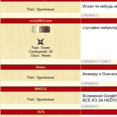
Искал че нибудь ин
Ранг:
Удаленные
misty96@sem
случайно набрела)
Ранг:
Генин
Сообщений: 20
Опыт: Умник
Зверь
Акамару и Guevara
Ранг:
Удаленные
MIKE11
Всемирная Google!!
Ранг:
Удаленные
ВСЁ ИЗ-ЗА НЕЁ!!!!!
7676