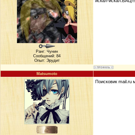
искал-искал.БАЦ!!
Ранг:
Чунин
Сообщений: 84
Опыт: Эрудит
Matsumoto
Поисковик mail.ru 