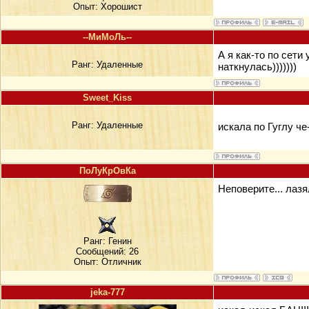
Опыт: Хорошист
--МиМоЛь--
А я как-то по сети 
Ранг:
Удаленные
наткнулась)))))))
Sweet_Kiss
Ранг:
Удаленные
искала по Гуглу че
ПоЛуКрОвКа
Неповерите... лазя
Ранг:
Генин
Сообщений: 26
Опыт: Отличник
jeka-777