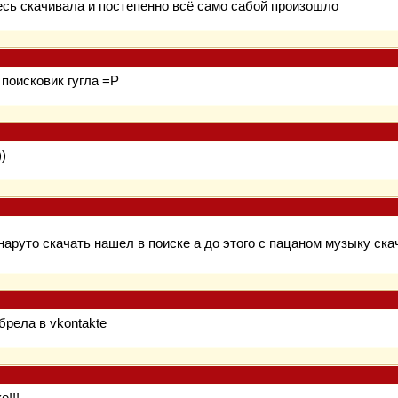
сь скачивала и постепенно всё само сабой произошло
поисковик гугла =Р
))
наруто скачать нашел в поиске а до этого с пацаном музыку ска
брела в vkontakte
!!!