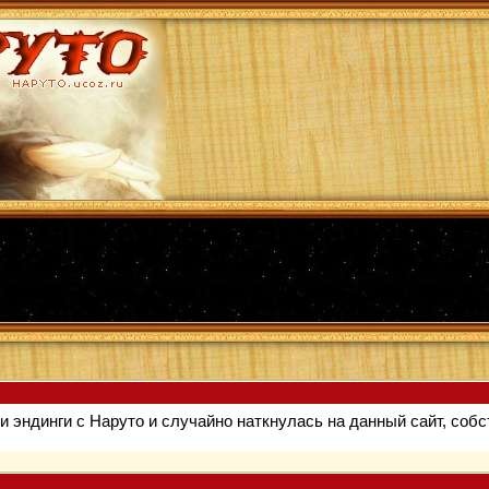
и эндинги с Наруто и случайно наткнулась на данный сайт, собс