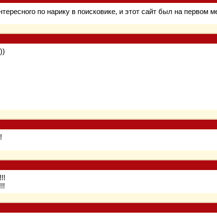
тересного по нарику в поисковике, и этот сайт был на первом ме
))
!
!!
!!