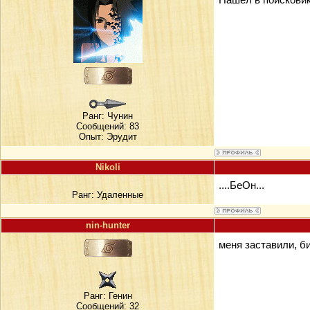
Ранг:
Чунин
Сообщений: 83
Опыт: Эрудит
Nikoli
....БеОн...
Ранг:
Удаленные
nin-hunter
меня заставили, б
Ранг:
Генин
Сообщений: 32