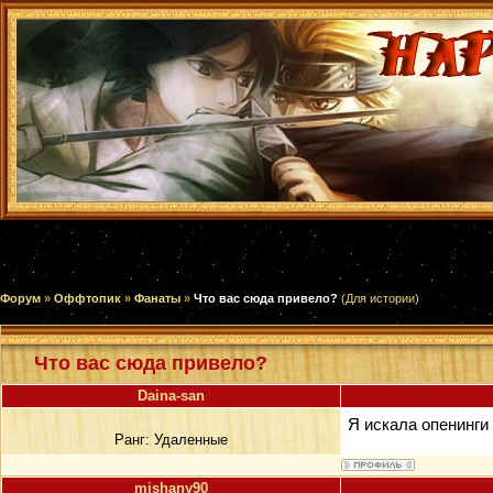
Форум
»
Оффтопик
»
Фанаты
»
Что вас сюда привело?
(Для истории)
Что вас сюда привело?
Daina-san
Я искала опенинги 
Ранг:
Удаленные
mishany90