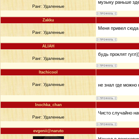
музыку раньше зде
Ранг:
Удаленные
Zakku
Меня привел сюда 
Ранг:
Удаленные
ALIAH
будь проклят гугл)
Ранг:
Удаленные
Itachicool
Ранг:
Удаленные
не знал где можно 
Inochka_chan
Чисто случайно на
Ранг:
Удаленные
evgenii@naruto
Нашел в поисковике