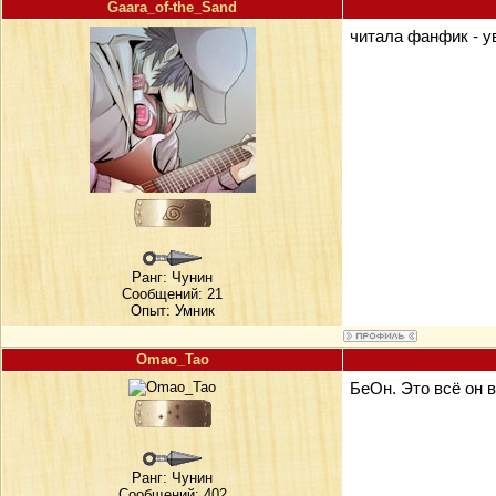
Gaara_of-the_Sand
читала фанфик - ув
Ранг:
Чунин
Сообщений: 21
Опыт: Умник
Omao_Tao
БеОн. Это всё он 
Ранг:
Чунин
Сообщений: 402