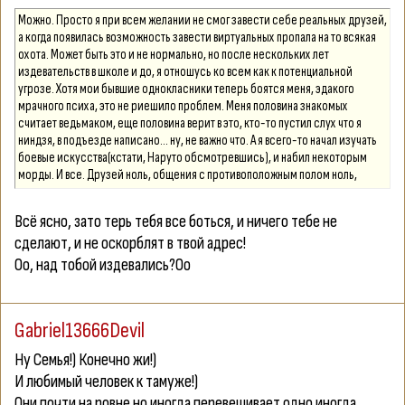
Можно. Просто я при всем желании не смог завести себе реальных друзей,
а когда появилась возможность завести виртуальных пропала на то всякая
охота. Может быть это и не нормально, но после нескольких лет
издевательств в школе и до, я отношусь ко всем как к потенциальной
угрозе. Хотя мои бывшие однокласники теперь боятся меня, эдакого
мрачного психа, это не риешило проблем. Меня половина знакомых
считает ведьмаком, еще половина верит в это, кто-то пустил слух что я
ниндзя, в подъезде написано... ну, не важно что. А я всего-то начал изучать
боевые искусства(кстати, Наруто обсмотревшись), и набил некоторым
морды. И все. Друзей ноль, общения с противоположным полом ноль,
свихнулся, наверное.
Всё ясно, зато терь тебя все боться, и ничего тебе не
сделают, и не оскорблят в твой адрес!
Оо, над тобой издевались?Оо
Gabriel13666Devil
Ну Семья!) Конечно жи!)
И любимый человек к тамуже!)
Они почти на ровне но иногда перевешивает одно иногда