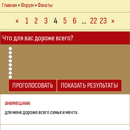
Главная
»
Форум
»
Фанаты
«
1
2
3
4
5
6
…
22
23
»
Что для вас дороже всего?
анимешник
для меня дороже всего семья и мечта .