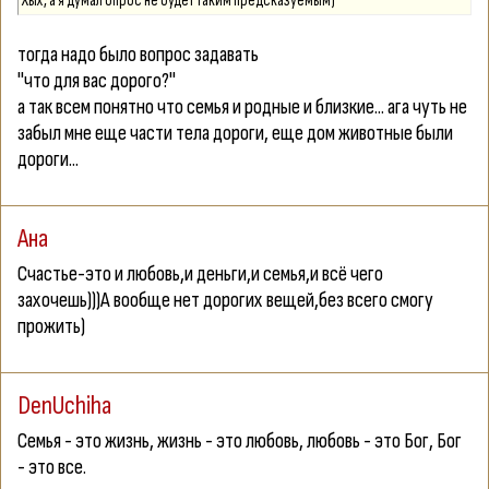
Хых, а я думал опрос не будет таким предсказуемым)
тогда надо было вопрос задавать
"что для вас дорого?"
а так всем понятно что семья и родные и близкие... ага чуть не
забыл мне еще части тела дороги, еще дом животные были
дороги...
Ана
Счастье-это и любовь,и деньги,и семья,и всё чего
захочешь)))А вообще нет дорогих вещей,без всего смогу
прожить)
DenUchiha
Семья - это жизнь, жизнь - это любовь, любовь - это Бог, Бог
- это все.