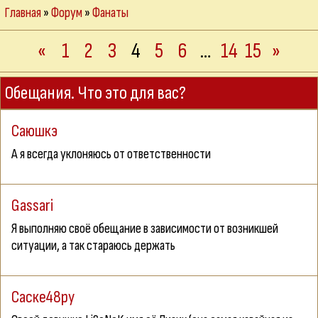
Главная
»
Форум
»
Фанаты
«
1
2
3
4
5
6
…
14
15
»
Обещания. Что это для вас?
Саюшкэ
А я всегда уклоняюсь от ответственности
Gassari
Я выполняю своё обещание в зависимости от возникшей
ситуации, а так стараюсь держать
Саске48ру