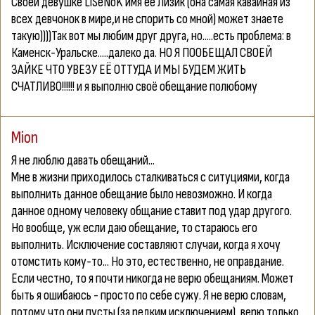
Своей девушке LiSeNoK имя её Лизик (она самая кавайная из
всех девчонок в мире,и не спорить со мной) может знаете
такую))))Так вот мы любим друг друга, но.....есть проблема: в
Каменск-Уральске.....далеко да. НО Я ПООБЕЩАЛ СВОЕЙ
ЗАЙКЕ ЧТО УВЕЗУ ЕЁ ОТТУДА И МЫ БУДЕМ ЖИТЬ
СЧАТЛИВО!!!!!! и я выполню своё обещание полюбому
Mion
Я не люблю давать обещаний...
Мне в жизни приходилось сталкиваться с ситуциями, когда
выполнить данное обещание было невозможно. И когда
данное одному человеку общание ставит под удар другого.
Но вообще, уж если даю обещание, то стараюсь его
выполнить. Исключение составляют случаи, когда я хочу
отомстить кому-то... Но это, естественно, не оправдание.
Если честно, то я почти никогда не верю обещаниям. Может
быть я ошибаюсь - просто по себе сужу. Я не верю словам,
потому что они пусты (за редким исключением), верю только