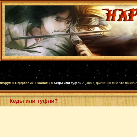
Форум
»
Оффтопик
»
Фанаты
»
Кеды или туфли?
(Знаю, фигня, но мне это важно 
Кеды или туфли?