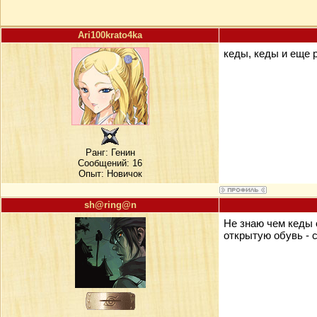
Ari100krato4ka
кеды, кеды и еще 
Ранг:
Генин
Сообщений: 16
Опыт: Новичок
sh@ring@n
Не знаю чем кеды о
открытую обувь - с