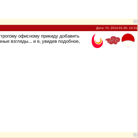
Дата: Чт, 2014-01-30, 14:31
к строгому офисному прикиду добавить
ные взгляды... и я, увидев подобное,