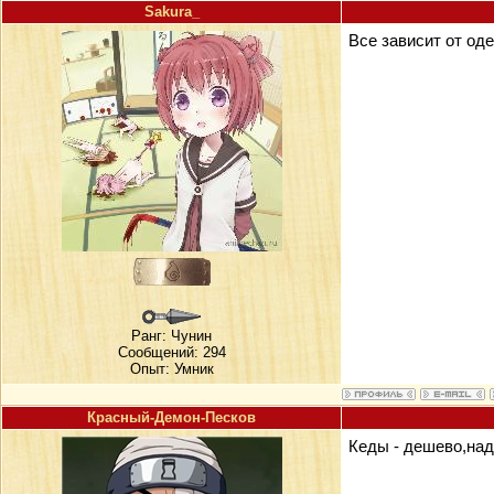
Sakura_
Все зависит от од
Ранг:
Чунин
Сообщений: 294
Опыт: Умник
Красный-Демон-Песков
Кеды - дешево,над