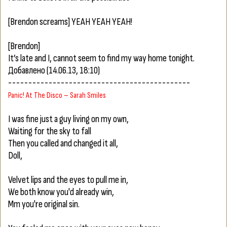
[Brendon screams] YEAH YEAH YEAH!
[Brendon]
It’s late and I, cannot seem to find my way home tonight.
Добавлено
(14.06.13, 18:10)
---------------------------------------------
Panic! At The Disco – Sarah Smiles
I was fine just a guy living on my own,
Waiting for the sky to fall
Then you called and changed it all,
Doll,
Velvet lips and the eyes to pull me in,
We both know you'd already win,
Mm you're original sin.