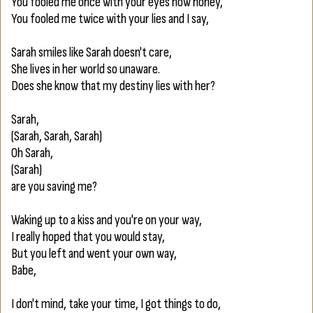
You fooled me once with your eyes now honey,
You fooled me twice with your lies and I say,
Sarah smiles like Sarah doesn't care,
She lives in her world so unaware.
Does she know that my destiny lies with her?
Sarah,
(Sarah, Sarah, Sarah)
Oh Sarah,
(Sarah)
are you saving me?
Waking up to a kiss and you're on your way,
I really hoped that you would stay,
But you left and went your own way,
Babe,
I don't mind, take your time, I got things to do,