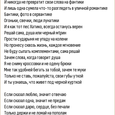
И никогда не превратит свои слова на фантики
И лишь одна сумела что-то разглядеть в уличной романтике
Бантики, фото в сервантике
Огоньки, свечки, люди лунатики
И я как тот пес Хатико, всегда останусь верен
Решай сама, душа или черный мtрин
Прости сударыня не упаду на колени
Но пронесу сквозь жизнь, каждое мгновение
Не буду сыпать комплементами, сама решай
Зачем слова, когда говорит душа
Я не сниму кроссовки и не одену брюки
Мне так удобней бегать за тобой, зачем те муки
Только не ставь, пожалуйста, свои губы уткой
И ты узнаешь, что живет под черной курткой
Если сказал люблю, значит отвечаю
Если сказал одна, значит не предам
Если сказал дарю, сердце, без печали
Только держи и не ломай на пополам