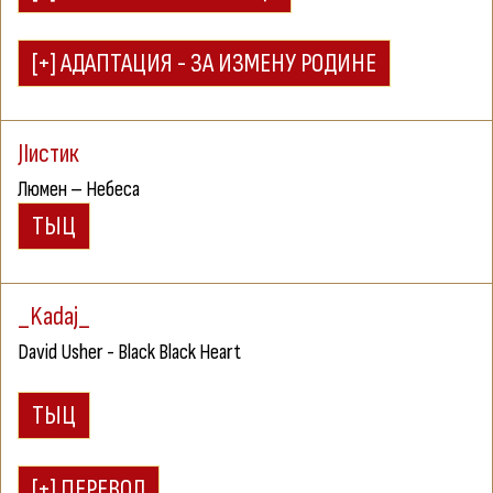
JIистик
Л
юмен –
Н
ебеса
_Kadaj_
David Usher - Black Black Heart