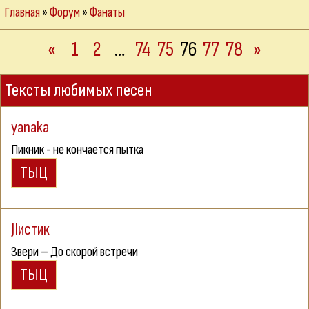
Главная
»
Форум
»
Фанаты
«
1
2
…
74
75
76
77
78
»
Тексты любимых песен
yanaka
Пикник - не кончается пытка
JIистик
З
вери –
Д
о скорой встречи