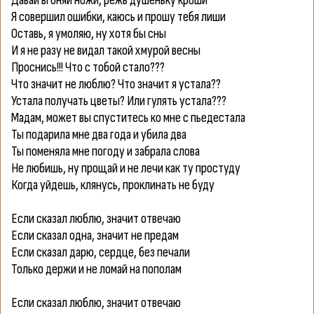
Давай вгоняй ножи, режь душеньку кроши
Я совершил ошибки, каюсь и прошу тебя лиши
Оставь, я умоляю, ну хотя бы сны
И я не разу не видал такой хмурой весны
Проснись!!! Что с тобой стало???
Что значит не люблю? Что значит я устала??
Устала получать цветы? Или гулять устала???
Мадам, может вы спуститесь ко мне с пьедестала
Ты подарила мне два года и убила два
Ты поменяла мне погоду и забрала слова
Не любишь, ну прощай и не лечи как ту простуду
Когда уйдешь, клянусь, проклинать не буду
Если сказал люблю, значит отвечаю
Если сказал одна, значит не предам
Если сказал дарю, сердце, без печали
Только держи и не ломай на пополам
Если сказал люблю, значит отвечаю