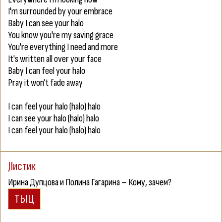
I'm surrounded by your embrace
Baby I can see your halo
You know you're my saving grace
You're everything I need and more
It's written all over your face
Baby I can feel your halo
Pray it won't fade away
I can feel your halo (halo) halo
I can see your halo (halo) halo
I can feel your halo (halo) halo
JIистик
И
рина Дупцова и Полина Гагарина –
К
ому, зачем?