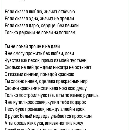
Если сказал люблю, значит отвечаю
Если сказал одна, значит не предам
Если сказал дарю, сердце, без печали
Только держи и не ломай на пополам
Ты не ломай прошу и не дави
Я не смогу прожить без любви, лови
Чувства как песок, прямо из моей пустыни
Сколько не лей дождями никогда не остынет
С глазами синими, помадой красною
Ты словно инеем, сделала прекрасным мир
Своими красками испачкала мою всю душу
Только построил чувства, а ты по камню рушишь
Я не купил кроссовки, купил тебе подарок
Несу букет ромашек, между аллей и арок
В руках белый медведь улыбается прохожим
А ты орешь как сука, впивая ногти в кожу