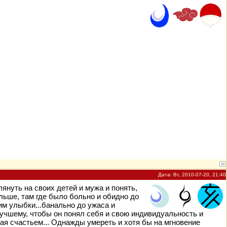
Дата: Вт, 2010-07-20, 21:40
януть на своих детей и мужа и понять,
альше, там где было больно и обидно до
им улыбки...банально до ужаса и
 лучшему, чтобы он понял себя и свою индивидуальность и
ная счастьем... Однажды умереть и хотя бы на мгновение