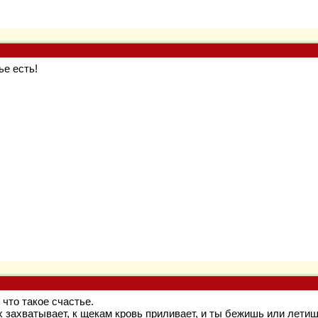
ье есть!
что такое счастье.
х захватывает, к щекам кровь приливает, и ты бежишь или летиш