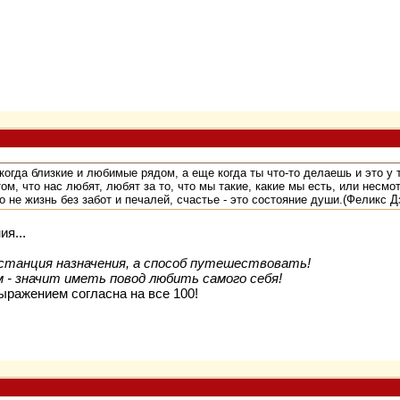
 когда близкие и любимые рядом, а еще когда ты что-то делаешь и это у
том, что нас любят, любят за то, что мы такие, какие мы есть, или несмот
это не жизнь без забот и печалей, счастье - это состояние души.(Феликс 
я...
 станция назначения, а способ путешествовать!
- значит иметь повод любить самого себя!
ыражением согласна на все 100!