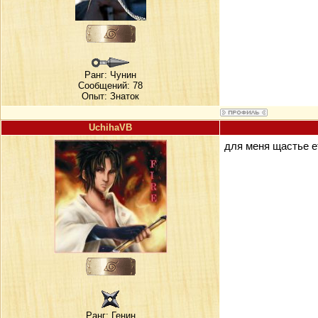
Ранг:
Чунин
Сообщений: 78
Опыт: Знаток
UchihaVB
для меня щастье е
Ранг:
Генин