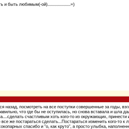
и быть любимым(-ой)....................=)
я назад, посмотреть на все поступки совершенные за годы, взгл
равильно, что где бы не оступилась, но снова вставала и шла д
а....сделать счастливым хоть кого-то из окружающих, принести 
о все же постараться сделать...Постараться изменить кого-то к
окопарных спасибо и "о, как круто", а просто улыбка, наполнен