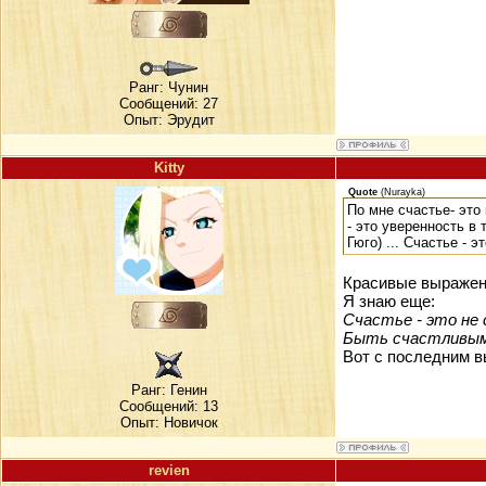
Ранг:
Чунин
Сообщений: 27
Опыт: Эрудит
Kitty
Quote
(
Nurayka
)
По мне счастье- это
- это уверенность в 
Гюго) ... Счастье - 
Красивые выражени
Я знаю еще:
Счастье - это не
Быть счастливым 
Вот с последним в
Ранг:
Генин
Сообщений: 13
Опыт: Новичок
revien