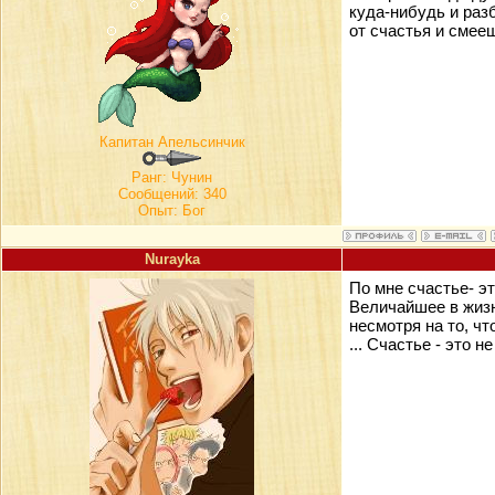
куда-нибудь и разб
от счастья и смее
Капитан Апельсинчик
Ранг:
Чунин
Сообщений: 340
Опыт: Бог
Nurayka
По мне счастье- эт
Величайшее в жизни
несмотря на то, чт
... Счастье - это 