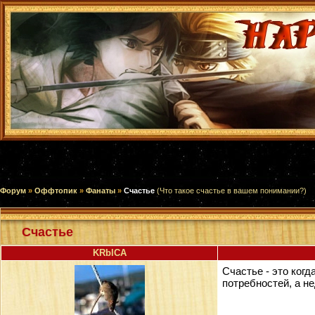
Форум
»
Оффтопик
»
Фанаты
»
Счастье
(Что такое счастье в вашем понимании?)
Счастье
KRblCA
Счастье - это когд
потребностей, а не