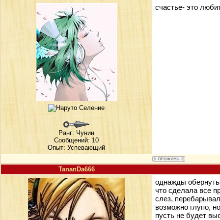
счастье- это любить 
Ранг:
Чунин
Сообщений: 10
Опыт: Успевающий
TananDa666
однажды обернутьс
что сделала все п
слез, перебарывал
возможно глупо, н
пусть не будет выс