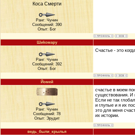
Коса Смерти
Ранг:
Чунин
Сообщений: 390
Опыт: Бог
Шиkомару
Счастье - это когд
Ранг:
Чунин
Сообщений: 392
Опыт: Бог
Йомей
счастье в моем по
существования. И 
Если не так глобал
и глупые и я их по
Ранг:
Чунин
это для меня счас
Сообщений: 78
их истории.
Опыт: Эрудит
ведь_были_крылья