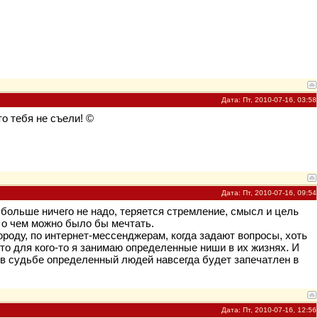
Дата: Пт, 2010-07-16, 03:58
то тебя не съели! ©
где-то спизж*нно
Дата: Пт, 2010-07-16, 09:54
 больше ничего не надо, теряется стремление, смысл и цель
е о чем можно было бы мечтать.
городу, по интернет-мессенджерам, когда задают вопросы, хоть
 Что для кого-то я занимаю определенные ниши в их жизнях. И
 в судьбе определенный людей навсегда будет запечатлен в
Дата: Пт, 2010-07-16, 12:56