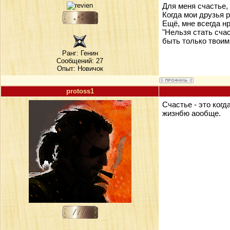
Для меня счастье, 
Когда мои друзья 
Ещё, мне всегда н
"Нельзя стать сча
быть только твоим
Ранг:
Генин
Сообщений: 27
Опыт: Новичок
protoss1
Счастье - это ког
жизнбю аообще.