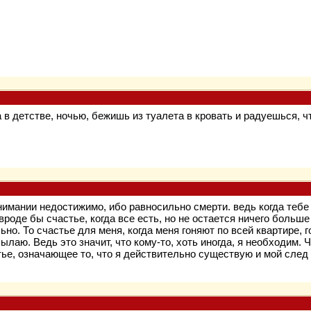
а в детстве, ночью, бежишь из туалета в кровать и радуешься, ч
нимании недостижимо, ибо равносильно смерти. ведь когда тебе
вроде бы счастье, когда все есть, но не остается ничего больш
ьно. То счастье для меня, когда меня гоняют по всей квартире, 
сылаю. Ведь это значит, что кому-то, хоть иногда, я необходим.
тье, означающее то, что я действительно существую и мой след