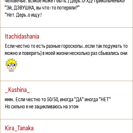
человечье.. всякое может быть..) Дерь..О! ХД! Прикольненько!
"Эй, ДЭВУШКА, вы что-то потеряли?"
"Нет. Дерь..о ищу.!
Itachidashania
Если честно то есть разные гороскопы...если так подумать то
можно и поверить) в моей жизни несколько раз сбывались они
_Kushina_
ммм.. Если честно то 50/50, иногда "ДА" иногда "НЕТ"
Но сильно я не зацикливаюсь на этом
Kira_Tanaka