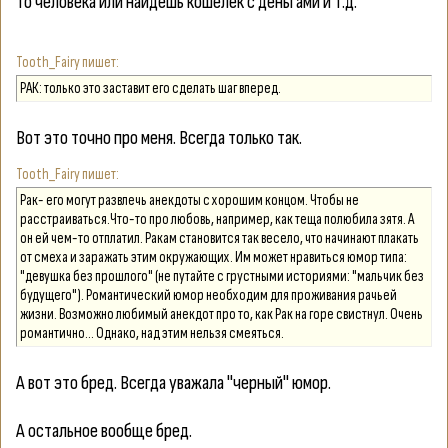
то человека или найдешь кошелек с деньгами и т.д.
Tooth_Fairy
РАК: только это заставит его сделать шаг вперед.
Вот это точно про меня. Всегда только так.
Tooth_Fairy
Рак- его могут развлечь анекдоты с хорошим концом. Чтобы не
расстраиваться.Что-то про любовь, например, как теща полюбила зятя. А
он ей чем-то отплатил. Ракам становится так весело, что начинают плакать
от смеха и заражать этим окружающих. Им может нравиться юмор типа:
"девушка без прошлого" (не путайте с грустными историями: "мальчик без
будущего"). Романтический юмор необходим для проживания рачьей
жизни. Возможно любимый анекдот про то, как Рак на горе свистнул. Очень
романтично... Однако, над этим нельзя смеяться.
А вот это бред. Всегда уважала "черный" юмор.
А остальное вообще бред.