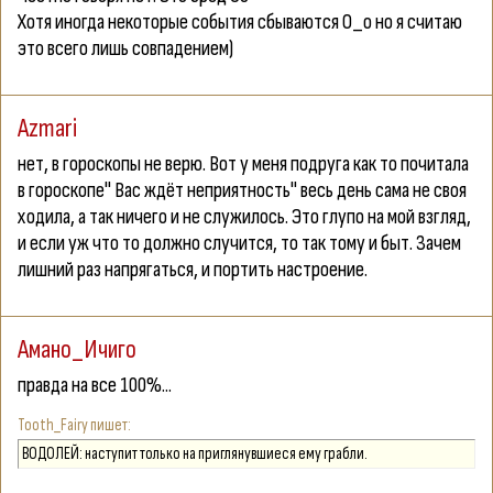
Хотя иногда некоторые события сбываются О_о но я считаю
это всего лишь совпадением)
Azmari
нет, в гороскопы не верю. Вот у меня подруга как то почитала
в гороскопе" Вас ждёт неприятность" весь день сама не своя
ходила, а так ничего и не служилось. Это глупо на мой взгляд,
и если уж что то должно случится, то так тому и быт. Зачем
лишний раз напрягаться, и портить настроение.
Амано_Ичиго
правда на все 100%...
Tooth_Fairy
ВОДОЛЕЙ: наступит только на приглянувшиеся ему грабли.