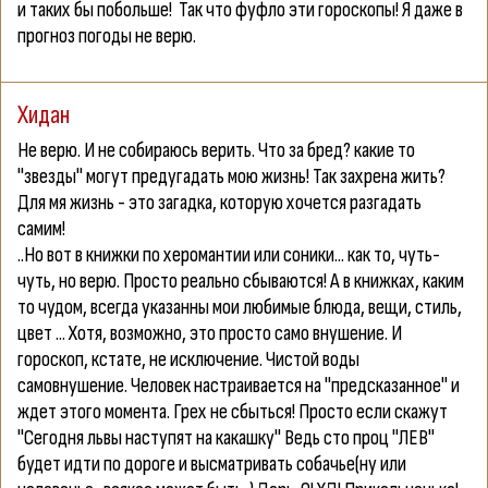
и таких бы побольше!
Так что фуфло эти гороскопы! Я даже в
прогноз погоды не верю.
Хидан
Не верю. И не собираюсь верить. Что за бред? какие то
"звезды" могут предугадать мою жизнь! Так захрена жить?
Для мя жизнь - это загадка, которую хочется разгадать
самим!
..Но вот в книжки по херомантии или соники... как то, чуть-
чуть, но верю. Просто реально сбываются! А в книжках, каким
то чудом, всегда указанны мои любимые блюда, вещи, стиль,
цвет ... Хотя, возможно, это просто само внушение. И
гороскоп, кстате, не исключение. Чистой воды
самовнушение. Человек настраивается на "предсказанное" и
ждет этого момента. Грех не сбыться! Просто если скажут
"Сегодня львы наступят на какашку" Ведь сто проц "ЛЕВ"
будет идти по дороге и высматривать собачье(ну или