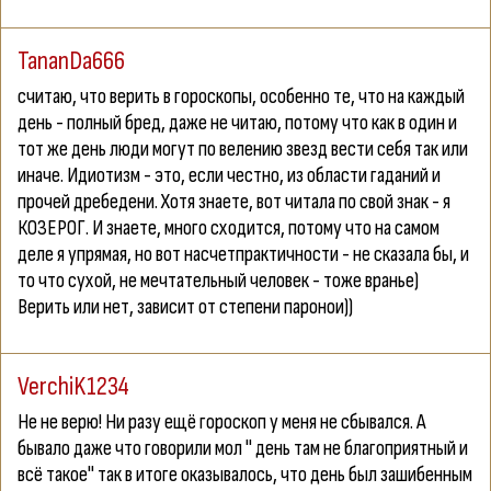
TananDa666
считаю, что верить в гороскопы, особенно те, что на каждый
день - полный бред, даже не читаю, потому что как в один и
тот же день люди могут по велению звезд вести себя так или
иначе. Идиотизм - это, если честно, из области гаданий и
прочей дребедени. Хотя знаете, вот читала по свой знак - я
КОЗЕРОГ. И знаете, много сходится, потому что на самом
деле я упрямая, но вот насчетпрактичности - не сказала бы, и
то что сухой, не мечтательный человек - тоже вранье)
Верить или нет, зависит от степени паронои))
VerchiK1234
Не не верю! Ни разу ещё гороскоп у меня не сбывался. А
бывало даже что говорили мол " день там не благоприятный и
всё такое" так в итоге оказывалось, что день был зашибенным