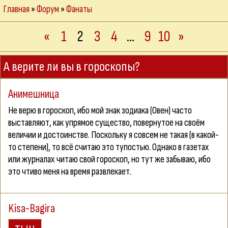
Главная
»
Форум
»
Фанаты
«
1
2
3
4
…
9
10
»
А верите ли вы в гороскопы?
Анимешница
Не верю в гороскоп, ибо мой знак зодиака (Овен) часто
выставляют, как упрямое существо, повернутое на своём
величии и достоинстве. Поскольку я совсем не такая (в какой-
то степени), то всё считаю это тупостью. Однако в газетах
или журналах читаю свой гороскоп, но тут же забываю, ибо
это чтиво меня на время развлекает.
Kisa-Bagira