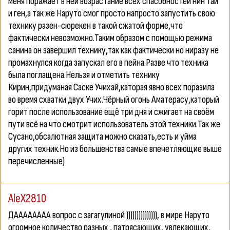
меня поражает в ней возрастание всех спасобностей нин тай
и ген,а так же Наруто смог просто напросто запустить свою
технику разен-сюрекен в такой сжатой форме,что
фактически невозможно.Таким образом с помощью режима
санина он завершил технику,так как фактически но ниразу не
промахнулся когда запускал его в пейна.Разве что техника
была поглащена.Нельзя и отметить технику
Кирин,придуманая Саске Учихай,каторая явно всех поразила
во время схватки двух Учих.Чёрный огонь Аматерасу,каторый
горит после использование ещё три дня и сжигает на своём
пути всё на что смотрит использователь этой техники.Так же
Сусано,обсалютная защита можно сказать,есть и уйма
других техник.Но из большенства самые впечетляющие выше
перечисленные)
AleX2810
ДАААААААА вопрос с загагулиной ))))))))))))))), в мире Наруто
огромное количество разных , патрясающих, увлекающих,