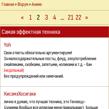
Главная
»
Форум
»
Аниме
«
1
2
3
4
…
21
22
»
Самая эффектная техника
Yoh
Свои ответы
обязательно
аргументируем!
За малосодержательные посты, флуд, злоупотребление
смайликами, скобками, запятыми, ноликами и.т.д. - бан
(недельный)
без предупреждений или замечаний.
КисамэХосигаки
лично я думаю, что лучшая техника, это Гензюцу-
Цукиеми.Вообще все иллюзии меня прикалывают. Больше