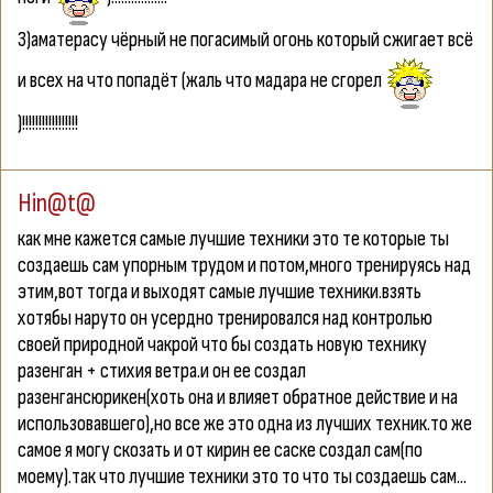
3)аматерасу чёрный не погасимый огонь который сжигает всё
и всех на что попадёт (жаль что мадара не сгорел
)!!!!!!!!!!!!!!!!!
Hin@t@
как мне кажется самые лучшие техники это те которые ты
создаешь сам упорным трудом и потом,много тренируясь над
этим,вот тогда и выходят самые лучшие техники.взять
хотябы наруто он усердно тренировался над контролью
своей природной чакрой что бы создать новую технику
разенган + стихия ветра.и он ее создал
разенгансюрикен(хоть она и влияет обратное действие и на
использовавшего),но все же это одна из лучших техник.то же
самое я могу скозать и от кирин ее саске создал сам(по
моему).так что лучшие техники это то что ты создаешь сам...