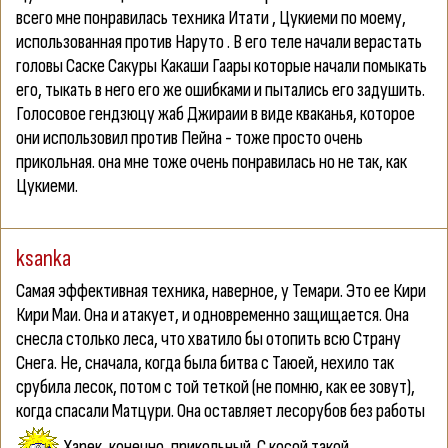
всего мне понравилась техника Итати , Цукиеми по моему,
использованная против Наруто . В его теле начали верастать
головы Саске Сакуры Какаши Гаары которые начали помыкать
его, тыкать в него его же ошибками и пытались его задушить.
Голосовое гендзюцу жаб Джираии в виде кваканья, которое
они использовил против Пейна - тоже просто очень
прикольная. она мне тоже очень понравилась но не так, как
Цукиеми.
ksanka
Самая эффективная техника, наверное, у Темари. Это ее Кири
Кири Маи. Она и атакует, и одновременно защищается. Она
снесла столько леса, что хватило бы отопить всю Страну
Снега. Не, сначала, когда была битва с Таюей, нехило так
срубила лесок, потом с той теткой (не помню, как ее зовут),
когда спасали Матцури. Она оставляет лесорубов без работы
Харек, конечно, прикольный. С косой такой.