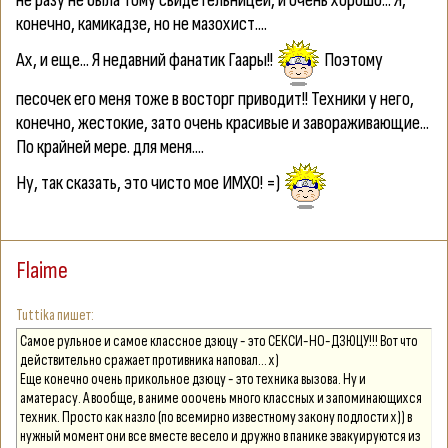
не разу не была тому свидетельницей, и очень хорошо... Я,
конечно, камикадзе, но не мазохист....
Ах, и еще... Я недавний фанатик Гаары!!
Поэтому
песочек его меня тоже в восторг приводит!! Техники у него,
конечно, жестокие, зато очень красивые и завораживающие...
По крайней мере. для меня....
Ну, так сказать, это чисто мое ИМХО! =)
Flaime
Tuttika
Самое рульное и самое классное дзюцу - это СЕКСИ-НО-ДЗЮЦУ!!! Вот что
действительно сражает противника наповал... х)
Еще конечно очень прикольное дзюцу - это техника вызова. Ну и
аматерасу. А вообще, в аниме ооочень много классных и запоминающихся
техник. Просто как назло (по всемирно известному закону подлости х)) в
нужный момент они все вместе весело и дружно в панике эвакуируются из