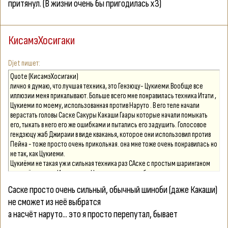
притянул. (В жизни очень бы пригодилась хЗ)
КисамэХосигаки
Djet
Quote (КисамэХосигаки)
лично я думаю, что лучшая техника, это Гензюцу- Цукиеми.Вообще все
иллюзии меня прикалывают. Больше всего мне понравилась техника Итати ,
Цукиеми по моему, использованная против Наруто . В его теле начали
верастать головы Саске Сакуры Какаши Гаары которые начали помыкать
его, тыкать в него его же ошибками и пытались его задушить. Голосовое
гендзюцу жаб Джираии в виде кваканья, которое они использовил против
Пейна - тоже просто очень прикольная. она мне тоже очень понравилась но
не так, как Цукиеми.
Цукиёми не такая уж и сильная техника раз САске с простым шаринганом
смог её сломать.И где ты про Наруто говриш там было простое гендзюцу
просто Наруто не умеет от него освобождатся.
Саске просто очень сильный, обычный шиноби (даже Какаши)
не сможет из неё выбратся
а насчёт наруто... это я просто перепутал, бывает