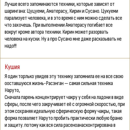
Лучше всего запоминаются техники, которые зависят от
шарингана: Цуцуеми, Аматерасу, Кирин и Сусано. Цукуеми
парализует человека, и в это время с ним можно сделать все
что захочешь. При выполнении Аматерасу погибает все
вокруг кроме автора техники. Кирин может разорвать
человека на куски. Ну а про Сусано мне даже расказывать не
надо!!!
Кушия
Я один торлько увидев эту технику запомнила ее на все свою
ооставшуюся жизнь-Расэнган — самая сильная техника
Наруто,
Сначала парень концентрирует чакру у себя на ладони в виде
сферы, после чего закручивает её с огромной скоростью, при
этом сохраняя идеальную сферическую форму чакры, такая
форма позваляет Наруто пробить практически любую браню
и защиту. потому как вся сила расеноанасконтрирована в