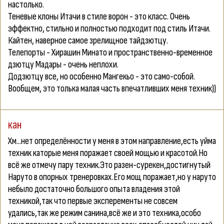
настолько.
Теневые клоны Итачи в стиле ворон - это класс. Очень
эффектно, стильно и полностью подходит под стиль Итачи.
Кайтен, наверное самое зрелищное тайдзютцу.
Телепорты - Хирашин Минато и пространственно-временное
дзютцу Мадары - очень неплохи.
Додзютцу все, но особенно Мангекьо - это само-собой.
Вообщем, это толька малая часть впечатливших меня техник))
кан
Хм...нет определённости у меня в этом направление,есть уйма
техник каторые меня поражает своей мощью и красотой.Но
всё же отмечу пару техник.Это разен-сурекен,достигнутый
Наруто в опорных тренеровках.Его мощ поражает,но у наруто
небыло достаточно большого опыта владения этой
техникой,так что первые эксперементы не совсем
удались,так же режим санина,всё же и это техника,особо