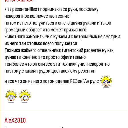
я за резенган!!!!вот поднимаю все руки, поскольку
невероятное колличество техник
потом из него получиться и он его двумя руками и такой
громадный создает что может призывного
животного замочить!!!!и с кунаем и с ветром !!!как не смотри а
из него там столько всего получается
Техника жабьего отшельника: гигантский расэнган ну как
думаете конечно это просто офигительно
тем более что он сам все эти техники учил невероятно
поэтому с каким трудом достался ему резенган
и все что он из него потом сделал РЕЗенГАн рулс
AleX2810