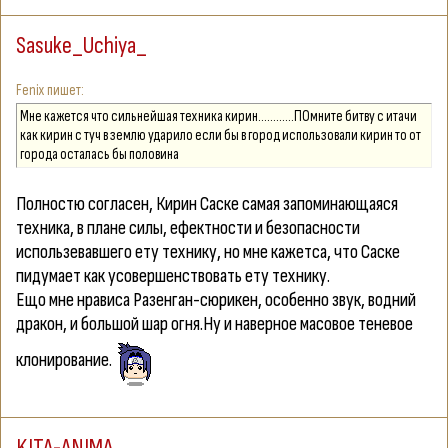
Sasuke_Uchiya_
Fenix
Мне кажется что сильнейшая техника кирин............ПОмните битву с итачи
как кирин с туч в землю ударило если бы в город использовали кирин то от
города осталась бы половина
Полностю согласен, Кирин Саске самая запоминающаяся
техника, в плане силы, ефектности и безопасности
использевавшего ету технику, но мне кажетса, что Саске
пидумает как усовершенствовать ету технику.
Ещо мне нрависа Разенган-сюрикен, особенно звук, водний
дракон, и большой шар огня.Ну и наверное масовое теневое
клонирование.
KITA-ANIMA