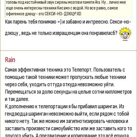
головы под настойчивый звук сирены мозгов и памяти Ага. Ну... лично мне
еще очень интересны техники Кисамэ с водой. Но все равно, самое
офигенное дзюцу - это СЕКСИ-НО-ДЗЮЦУ! XD
Как парень тебя понимаю =) и забавно и интреесно. Секси-но-
дзюцу , ведь не только извращенцам она понравиласб?
Rain
Самая эффективная техника это Телепорт. Пользователь с
помощью такой техники может пропускать любые техники
через себя, уходить оттуда откуда невозможно уйти.
Перемещаться за долю секунды на целые сотни киллометров
и так далее.
К дополнению к телепортации я бы прибавил шаринган. Из
гендзюдца шаринган невозможно выйти, если рядом с тобой
никого нету. Так же можно им загипнотизировать человека и
заставить произвести самоубийство или же заставить кого то
другого убить. А предвидение и копирование это всё ерунда.