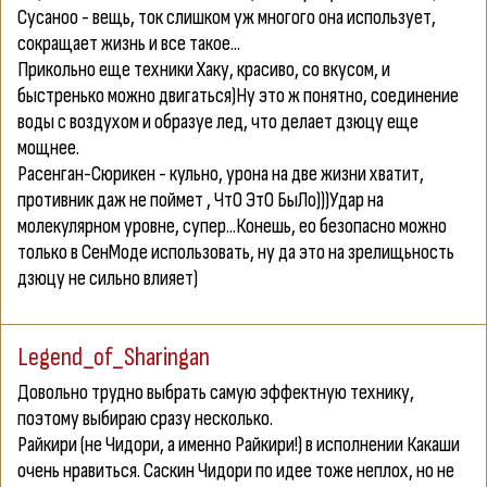
Сусаноо - вещь, ток слишком уж многого она использует,
сокращает жизнь и все такое...
Прикольно еще техники Хаку, красиво, со вкусом, и
быстренько можно двигаться)Ну это ж понятно, соединение
воды с воздухом и образуе лед, что делает дзюцу еще
мощнее.
Расенган-Сюрикен - кульно, урона на две жизни хватит,
противник даж не поймет , ЧтО ЭтО БыЛо)))Удар на
молекулярном уровне, супер...Конешь, ео безопасно можно
только в СенМоде использовать, ну да это на зрелищьность
дзюцу не сильно влияет)
Legend_of_Sharingan
Довольно трудно выбрать самую эффектную технику,
поэтому выбираю сразу несколько.
Райкири (не Чидори, а именно Райкири!) в исполнении Какаши
очень нравиться. Саскин Чидори по идее тоже неплох, но не