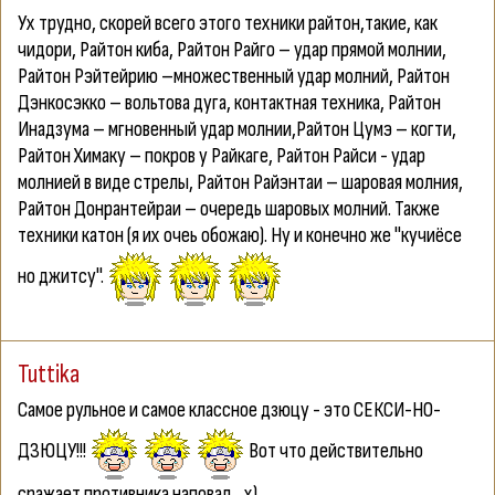
Ух трудно, скорей всего этого техники райтон,такие, как
чидори, Райтон киба, Райтон Райго – удар прямой молнии,
Райтон Рэйтейрию –множественный удар молний, Райтон
Дэнкосэкко – вольтова дуга, контактная техника, Райтон
Инадзума – мгновенный удар молнии,Райтон Цумэ – когти,
Райтон Химаку – покров у Райкаге, Райтон Райси - удар
молнией в виде стрелы, Райтон Райэнтаи – шаровая молния,
Райтон Донрантейраи – очередь шаровых молний. Также
техники катон (я их очеь обожаю). Ну и конечно же "кучиёсе
но джитсу".
Tuttika
Самое рульное и самое классное дзюцу - это СЕКСИ-НО-
ДЗЮЦУ!!!
Вот что действительно
сражает противника наповал... х)