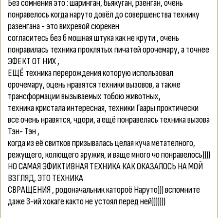
Без сомнения это : шаринган, бьякуган, рзенган, очень
понравелось когда наруто довёл до совершенства технику
разенгана - это вихревой сюрекен
согласитесь без б мошная штука как не крути , очень
понравилась техника проклятых пичатей орочемару, а точнее
ЭФЕКТ ОТ НИХ ,
ЕЩЁ техника перерождения которую использовал
орочемару, оцень нравятся техники вызовов, а также
трансформации вызываемых тобою животных,
техника кристала интересная, техники Гаары проктически
все очень нравятся, чдори, а ещё понравелась техника вызова
Тэн- Тэн ,
когда из её свитков призывалась целая куча метателного,
режущего, колющего аружия, и ваще много чо понравелось))))
НО САМАЯ ЭФИКТИВНАЯ ТЕХНИКА КАК ОКАЗАЛОСЬ НА МОЙ
ВЗГЛЯД, ЭТО ТЕХНИКА
СВРАЩЕНИЯ , родоначальник катороё Наруто))) вспомните
даже 3-ий хокаге както не устоял перед ней)))))))