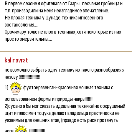
В первом сезоне я офигевала от Гаары...песчаная гробница и
т.п. производили на меня неизгладимое впечатление.
Не плохая техника у Цунаде,техника мгновенного
востановления....
Орочимару тоже не плох в техниках,хотя некоторые из них
просто омерзительны....
kalinavrat
не возможно выбрать одну технику из такого разнообразия я
назову 3!!!!!!!!!!!!!!!!!!!!!
1)
фуитонразенган-красочная мошная техника с
использованием формы и природы чакры!!!!!!!!
2)сусано я бы мог сказать идеальная техника! не сокрушимый
щит и плюс меч тоцука делают владельца практически не
уязвимым для внешних атак, (правдо есть риск протянуть
ноги
)!!!!!!!!!!!!!!!!!