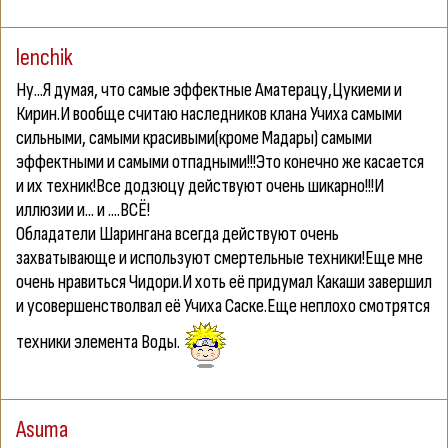
lenchik
Ну...Я думая, что самые эффектные Аматерацу,Цукиеми и
Кирин.И вообще считаю наследников клана Учиха самыми
сильными, самыми красивыми(кроме Мадары) самыми
эффектными и самыми отпадными!!!Это конечно же касается
и их техник!Все додзюцу действуют очень шикарно!!!И
иллюзии и... и ....ВСЁ!
Обладатели Шарингана всегда действуют очень
захватывающе и используют смертельные техники!Еще мне
очень нравиться Чидори.И хоть её придумал Какаши завершил
и усовершенстволвал её Учиха Саске.Еще неплохо смотрятся
техники элемента Воды.
Asuma