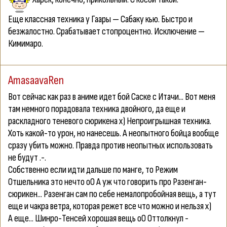
Еще классная техника у Гаары — Сабаку кью. Быстро и
безжалостно. Срабатывает стопроцентно. Исключение —
Кимимаро.
AmasaavaRen
Вот сейчас как раз в аниме идет бой Саске с Итачи... Вот меня
там немного порадовала техника двойного, да еще и
раскладного теневого сюрикена х) Непроигрышная техника.
Хоть какой-то урон, но нанесешь. А неопытного бойца вообще
сразу убить можно. Правда против неопытных использовать
не будут .-.
Собственно если идти дальше по манге, то Режим
Отшельника это нечто оО А уж что говорить про Разенган-
сюрикен... Разенган сам по себе немалопробойная вещь, а тут
еще и чакра ветра, которая режет все что можно и нельзя х)
А еще... Шинро-Тенсей хорошая вещь оО Оттолкнул -