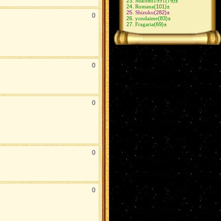
Mikomi1991
(79)
±
Romana
(101)
±
Shizuku
(282)
±
0
yondaime
(83)
±
Fragaria
(69)
±
0
0
0
0