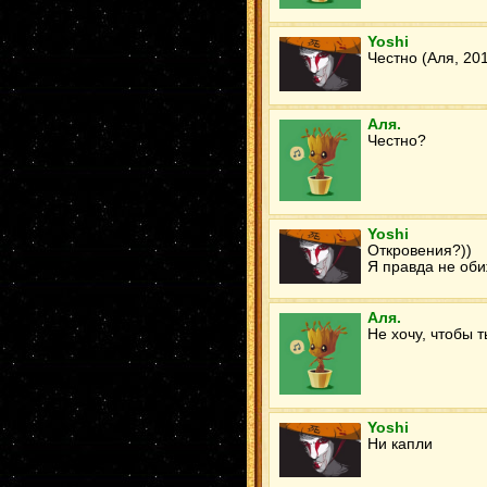
Yoshi
Честно (Аля, 20
Аля.
Честно?
Yoshi
Откровения?))
Я правда не об
Аля.
Не хочу, чтобы 
Yoshi
Ни капли