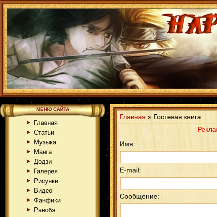
МЕНЮ САЙТА
Главная
» Гостевая книга
Главная
Рекла
Статьи
Музыка
Имя:
Манга
Додзи
E-mail:
Галерея
Рисунки
Видео
Сообщение:
Фанфики
Ранобэ