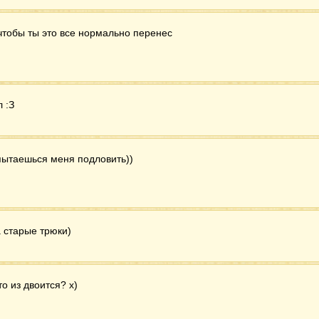
 чтобы ты это все нормально перенес
 :З
 пытаешься меня подловить))
 старые трюки)
о из двоится? х)