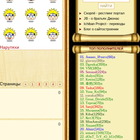
Скорпё - рестлинг портал
JB - о братьях Джонас
Ichiban Project - переводы
Блог о сайтостроении
Нарутяхи
ТОП ПОПОЛНИТЕЛЕЙ
Амано_Ичиго
(66)
±
glavniy
(89)
±
Dgesika
(359)
±
VM
(180)
±
Sensual
(224)
±
shalyn
(91)
±
Ketrin
(128)
±
Страницы:
泰然
(303)
±
«
1
2
3
4
»
Tasha
(166)
±
Yusa_Ko
(94)
±
0
yanaka
(86)
±
Great_Divide
(53)
±
Тереза
(70)
±
Sanji
(342)
±
Милания
(54)
±
Kiba
(1250)
±
КотЭ
(75)
±
MissAstral
(236)
±
0
Хидан
(83)
±
Altair
(141)
±
temary2308
(72)
±
dOnT_TrY_tO_hUr
(56)
±