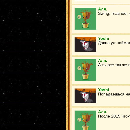
Аля.
Swing, главное,
Yoshi
Давно уж поймал
Аля.
А ты все так же
Yoshi
Попадаешься на
Аля.
После 2015 что-т