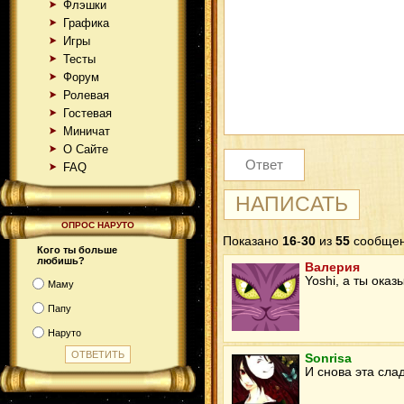
Флэшки
Графика
Игры
Тесты
Форум
Ролевая
Гостевая
Миничат
О Сайте
FAQ
ОПРОС НАРУТО
Показано
16
-
30
из
55
сообще
Кого ты больше
любишь?
Валерия
Yoshi, а ты оказ
Маму
Папу
Наруто
Sonrisa
И снова эта слад