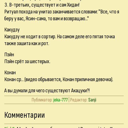
В-третьих, существует и сам Хидан!
Ритуал похода на унитаз заканчивается словами: "Все, что я
беру у вас, Ясин-сама, то вам и возвращаю..."
Какудзу
Какудзу не ходит в сортир. На самом деле его пятая точка
также зашита как и рот.
Пэйн
Пэйн срёт за шестерых.
Конан
Конан ср... (видео обрывается, Конан приличная девочка).
А вы думали для чего существуют Акацуки?!
Публикатор:
jeka-777
| Редактор:
Sanji
Комментарии