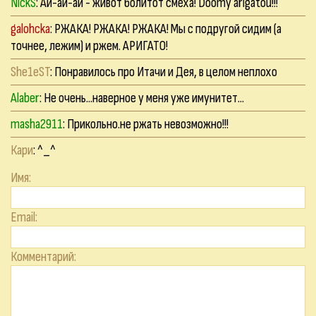
NickS
: Ай-ай-ай - живот болитот смеха! Doomy arigatou!!!
galohcka
: РЖАКА! РЖАКА! РЖАКА! Мы с подругой сидим (а
точнее, лежим) и ржем. АРИГАТО!
She1eST
: Понравилось про Итачи и Дея, в целом неплохо
Alaber
: Не очень...наверное у меня уже имунитет...
masha2911
: Прикольно.не ржать невозможно!!!
Кари
: ^_^
Имя:
Email:
Комментарий: