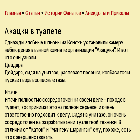
Главная
»
Статьи
»
Истории Фанатов
»
Анекдоты и Приколы
Акацки в туалете
Однажды злобные шпионы из Конохи установили камеру
наблюдения в ванной комнате организации "Акацуки". И вот
что они узнали...
Дейдара
Дейдара, сидя на унитазе, распевает песенки, колбасится и
пускает взрывоопасные газы.
Итачи
Итачи полностью сосредоточен на своем деле - походе в
туалет, воспринимая это на полном серьезе, и очень
ответственно подходит к делу. Сидя на унитазе, он очень
сосредоточен на разрабатывании туалетной техники. В
отличии от "Катон" и "Мангёку Шаринган" ему, похоже, есть
что совершенствовать.