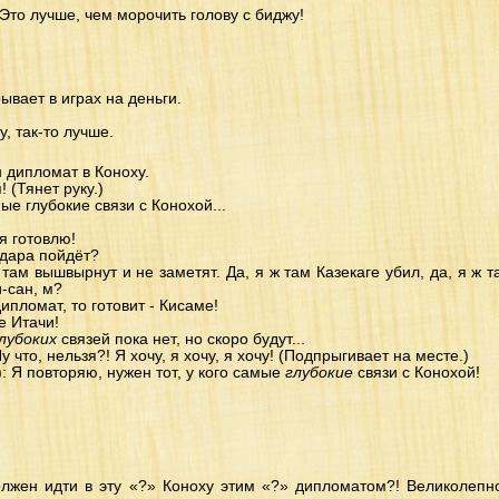
Это лучше, чем морочить голову с биджу!
ывает в играх на деньги.
, так-то лучше.
н дипломат в Коноху.
! (Тянет руку.)
мые глубокие связи с Конохой...
ня готовлю!
йдара пойдёт?
там вышвырнут и не заметят. Да, я ж там Казекаге убил, да, я ж т
и-сан, м?
ипломат, то готовит - Кисаме!
е Итачи!
лубоких
связей пока нет, но скоро будут...
Ну что, нельзя?! Я хочу, я хочу, я хочу! (Подпрыгивает на месте.)
: Я повторяю, нужен тот, у кого самые
глубокие
связи с Конохой!
.
должен идти в эту «?» Коноху этим «?» дипломатом?! Великолепн