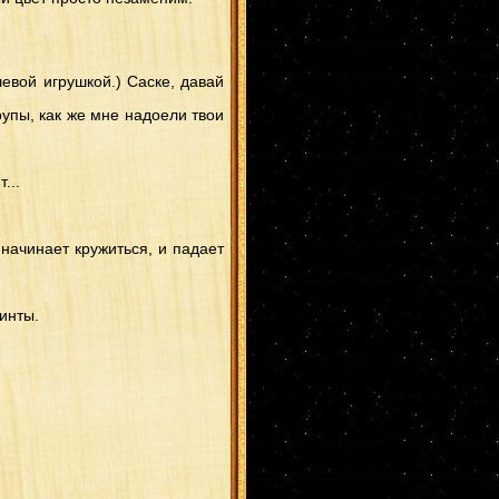
евой игрушкой.) Саске, давай
рупы, как же мне надоели твои
...
у начинает кружиться, и падает
бинты.