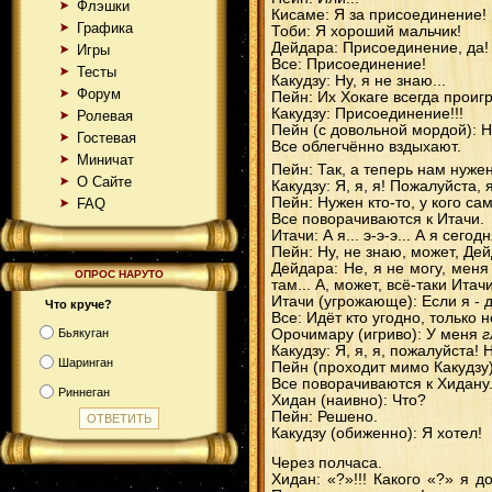
Флэшки
Кисаме: Я за присоединение! 
Графика
Тоби: Я хороший мальчик!
Дейдара: Присоединение, да!
Игры
Все: Присоединение!
Тесты
Какудзу: Ну, я не знаю...
Форум
Пейн: Их Хокаге всегда проигр
Какудзу: Присоединение!!!
Ролевая
Пейн (с довольной мордой): Ну
Гостевая
Все облегчённо вздыхают.
Миничат
Пейн: Так, а теперь нам нуже
О Сайте
Какудзу: Я, я, я! Пожалуйста, я
Пейн: Нужен кто-то, у кого са
FAQ
Все поворачиваются к Итачи.
Итачи: А я... э-э-э... А я сегод
Пейн: Ну, не знаю, может, Де
Дейдара: Не, я не могу, меня 
ОПРОС НАРУТО
там... А, может, всё-таки Итач
Итачи (угрожающе): Если я - д
Что круче?
Все: Идёт кто угодно, только н
Бьякуган
Орочимару (игриво): У меня
г
Какудзу: Я, я, я, пожалуйста! 
Шаринган
Пейн (проходит мимо Какудзу)
Все поворачиваются к Хидану
Риннеган
Хидан (наивно): Что?
Пейн: Решено.
Какудзу (обиженно): Я хотел!
Через полчаса.
Хидан: «?»!!! Какого «?» я 