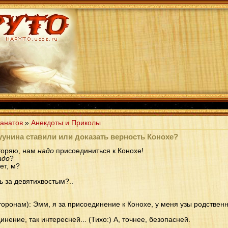
анатов
»
Анекдоты и Приколы
уунина ставили или доказать верность Конохе?
вторяю, нам
надо
присоединиться к Конохе!
адо
?
ет, м?
ь за девятихвостым?..
торонам): Эмм, я за присоединение к Конохе, у меня узы родственн
инение, так интересней... (Тихо:) А, точнее, безопасней.