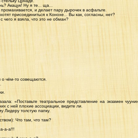
 стельку Цунаде.
ь? Акацук! Ну я те... ща...
 промахивается, и делает пару дырочек в асфальте.
 хотят присоединиться к Конохе... Вы как, согласны, нет?
с чего я взяла, что это не обман?
и о чём-то совещаются.
.
ки.
казала: «Поставьте театральное представление на экзамен чууни
 них с ней плохие ассоциации, видите ли.
у Лидеру толстую папку.
.
твом): Что там, что там?
а-а-а!!!