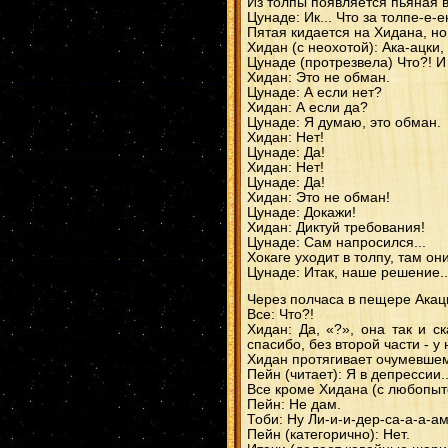
Из толпы появляется пьяная в
Цунаде: Ик... Что за толпе-е-ен
Пятая кидается на Хидана, но
Хидан (с неохотой): Ака-ацки,
Цунаде (протрезвела) Что?! И 
Хидан: Это не обман.
Цунаде: А если нет?
Хидан: А если да?
Цунаде: Я думаю, это обман.
Хидан: Нет!
Цунаде: Да!
Хидан: Нет!
Цунаде: Да!
Хидан: Это не обман!
Цунаде: Докажи!
Хидан: Диктуй требования!
Цунаде: Сам напросился...
Хокаге уходит в толпу, там он
Цунаде: Итак, наше решение..
Через полчаса в пещере Акац
Все: Что?!
Хидан: Да, «?», она так и с
спасибо, без второй части - у
Хидан протягивает очумевшем
Пейн (читает): Я в депрессии..
Все кроме Хидана (с любопытс
Пейн: Не дам.
Тоби: Ну Ли-и-и-дер-са-а-а-ам
Пейн (категорично): Нет.