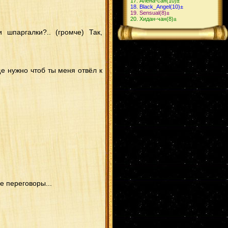
Алёна-сан
(10)
±
Black_Angel
(10)
±
Sensual
(8)
±
Хидан-чан
(8)
±
 шпаргалки?.. (громче) Так,
ще нужно чтоб ты меня отвёл к
е переговоры...