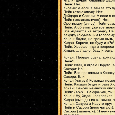
Итачи (делает кавайные шарин
Пейн: Нет.
Кисаме: А если я вам за это 
Пейн (отскакивая): Нет!
Дейдара и Сасори: А если я в
Пейн (меланхолично): Нет.
Орочимару (злясь): Пейн-сама
Пейн: А об этом уже все знают
Все кидаются на тетрадку. На
Какудзу (очумевшим голосом):
Конан: Ладно, не время ныть, 
Хидан: Короче, не буду и «?»!
Пейн: Хорошо, иди и попроси 
Хидан: ... Ладно, буду играть.
Конан: Первая сцена: команд
Пейн?
Пейн: Итак, я играю Наруто, э-
Сасори: Но...
Пейн: Все претензии в Коноху
Сасори: Блин!
Конан (читает) Команда номер
Пейн: Какаши будет играть Хи
Конан: Сенсей немножко опозда
Пейн: Э-э-э... Сакура-чан, ты..
Конан: Ну, Хидан, появляйся!
Хидан (выходит из-за камня, ч
Конан: Сакура и Наруто орут н
Пейн и Сасори (вяло читают): 
Сасори (запнулся): Я н-н-неж