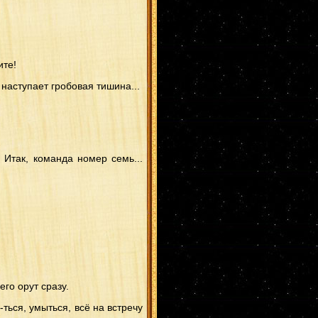
ите!
наступает гробовая тишина...
 Итак, команда номер семь...
его орут сразу.
ться, умыться, всё на встречу