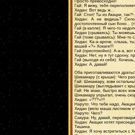
Просто превосходно!
Гай: Я вижу, тебя переполняет
Хидан: Вот ведь ж...
Гай: Стоп! Ты из Акацки, так?
Хидан: А не видишь? Силой 
достопочтенный сын Коно... (т
Гай (в капле): Я чего-то недо
Хидан (срываясь): Ты можешь
Гай (тоже срываясь): Мне-то с
Хидан: Ка-а-ароче, слышь, ты
вашей «?» Хокаге!!!
Гай (преспокойно): А-а-а, вот
Хидан: Нет, ну я тут сдохну, 
Гай (выходя из себя): Хочешь,
Хидан: А, давай!
Оба приготавливаются дратьс
Шикамару (с крыши): Чего раз
Гай: Шикамару, зови остальных
Шикамару (выглядывает с кры
Гай: Не знаю, быстро всех зов
Шикамару упрыгал, очень скор
Хидан: «???»!!!
Наруто: Что тебе надо, Акацк
Хидан (вяло маша листиком о
Наруто: Чего?
Сакура: Ну, давай, переговар
Хидан: Акацки хотят присоедин
Тишина.
Хидан: Я хочу встретиться с Х