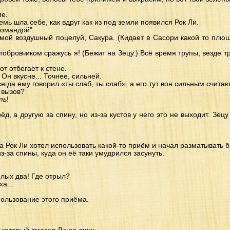
ие.
мь шла себе, как вдруг как из под земли появился Рок Ли.
командой".
 мой воздушный поцелуй, Сакура. (Кидает в Сасори какой то плюш
стобровчиком сражусь я! (Бежит на Зецу.) Всё время трупы, везде т
от отбегает к стене.
 Он вкусне... Точнее, сильней.
сегда ему говорил «ты слаб, ты слаб», а его тут вон сильным считают
 вызов?
ть
!
д, а другую за спину, но из-за кустов у него это не выходит. Зец
.
да Рок Ли хотел использовать какой-то приём и начал разматывать 
з-за спины, куда он её таки умудрился засунуть.
елых два! Где отрыл?
а...
пользование этого приёма.
!