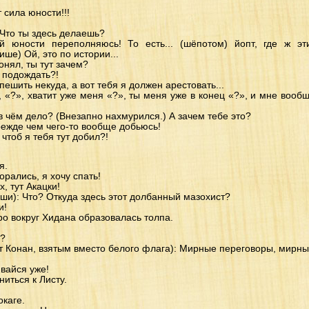
 сила юности!!!
! Что ты здесь делаешь?
юности переполняюсь! То есть... (шёпотом) йопт, где ж эти
ише) Ой, это по истории...
понял, ты тут зачем?
 подождать?!
пешить некуда, а вот тебя я должен арестовать...
, «?», хватит уже меня «?», ты меня уже в конец «?», и мне вооб
 в чём дело? (Внезапно нахмурился.) А зачем тебе это?
прежде чем чего-то вообще добьюсь!
 чтоб я тебя тут добил?!
я.
орались, я хочу спать!
, тут Акацки!
ши): Что? Откуда здесь этот долбанный мазохист?
и!
о вокруг Хидана образовалась толпа.
и?
т Конан, взятым вместо белого флага): Мирные переговоры, мирны
ивайся уже!
иться к Листу.
окаге.