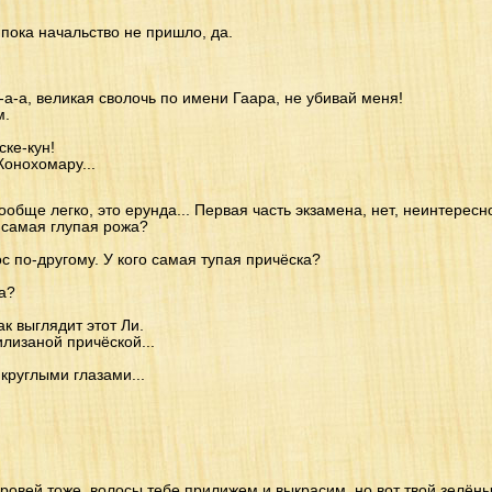
 пока начальство не пришло, да.
-а-а, великая сволочь по имени Гаара, не убивай меня!
м.
ке-кун!
Конохомару...
ообще легко, это ерунда... Первая часть экзамена, нет, неинтересно
го самая глупая рожа?
с по-другому. У кого самая тупая причёска?
а?
ак выглядит этот Ли.
илизаной причёской...
круглыми глазами...
 бровей тоже, волосы тебе прилижем и выкрасим, но вот твой зелён