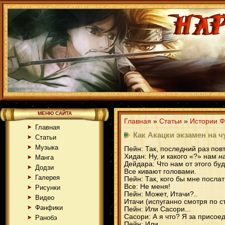
МЕНЮ САЙТА
Главная
»
Статьи
»
Истории Ф
Главная
Как Акацки экзамен на ч
Статьи
Музыка
Пейн: Так, последний раз по
Хидан: Ну, и какого «?» нам
н
Манга
Дейдара: Что нам от этого буд
Додзи
Все кивают головами.
Галерея
Пейн: Так, кого бы мне послат
Все: Не меня!
Рисунки
Пейн: Может, Итачи?..
Видео
Итачи (испуганно смотря по с
Фанфики
Пейн: Или Сасори...
Сасори: А я что? Я за присоед
Ранобэ
Пейн: Или...