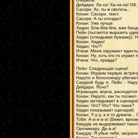
спешила!
Дейдара: Ха-ха! Ха-ха-ха! Ой,
Сасори: Ах, ты ж сволочь...
Конан: Сасори, текст.
Сасори: А ты опоздал!
Конан: Уже лучше.
Хидан: Бла-бла-бла, вам банде
Пейн (пытается выразить удив
Хидан (откидывая бумажку): Н
Конан: Хидан!
Хидан: Что?!
Итачи: Меня окружают идиоты.
Конан: Ну, хоть кто-то играет 
Итачи: Что, правда?
Пейн: Следующая сцена!
Конан: Играем первую встречу
Наруто и Конохомару убегают 
Сакурой буду я, Пейн - Нарут
Дейдара. Ясно?
Играющие, ворча, расходятся
Конан: Наруто, как ты посмел
Хидан заглядывает в сценарий
Конан: Что? Что? Что такое?
Хидан показывает сценарий.
Конан: У-у-у, а я то думала..
Тоби: А-а-а-а-а! (Бежит, вреза
Какудзу не выдерживает таког
Орочимару: Да-а-а!
Какудзу: Я убью тебя, засран
Конан: Так держать!