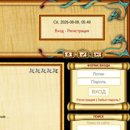
Сб, 2026-08-08, 05:49
Вход
·
Регистрация
ФОРМА ВХОДА
Регистрация
|
Забыл пароль?
ые...
ПОИСК
Поиск по сайту: