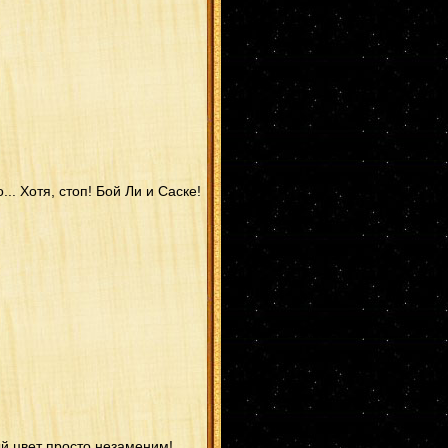
... Хотя, стоп! Бой Ли и Саске!
ый цвет просто незаменим!