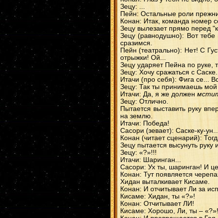
Зецу: ...
Пейн: Остальные роли прежн
Конан: Итак, команда номер се
Зецу вылезает прямо перед "
Зецу (равнодушно): Вот тебе
сразимся.
Пейн (театрально): Нет! С Гу
отрыжки! Ой...
Зецу ударяет Пейна по руке, т
Зецу: Хочу сражаться с Саске.
Итачи (про себя): Фига се... В
Зецу: Так ты принимаешь мой
Итачи: Да, я же должен
мсти
Зецу: Отлично.
Пытается выставить руку вперё
на землю.
Итачи: Победа!
Сасори (зевает): Саске-ку-ун..
Конан (читает сценарий): Тог
Зецу пытается высунуть руку и
Зецу: «?»!!!
Итачи: Шаринган...
Сасори: Ух ты, шаринган! И ц
Конан: Тут появляется черепах
Хидан выталкивает Кисаме.
Конан: И отчитывает Ли за ис
Кисаме: Хидан, ты «?»!
Конан: Отчитывает ЛИ!
Кисаме: Хорошо, Ли, ты – «?»