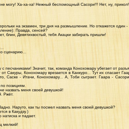
 не могу! Ха-ха-ха! Нежный беспомощный Сасори!!! Нет, ну, прикол!
рольки на экзамен, три дня на размышление. Но откажется один - уй
ление): Правда, сенсей?
ет, блин, Девятихвостый, тебя Акацки забирать пришли!
..
по сценарию...
 с песчаниками! Значит, так, команда Конохомару убегает от раз
от Сакуры, Конохомару врезается в Канкуро... Тут их спасает Гаар
о, Саске - Итачи, Конохомару... А, Тоби сыграет. Гаара - Сасори
 по позициям.
не
назвать меня своей девушкой!
. Ржёт.
. Ладно. Наруто, как ты посмел назвать меня своей девушкой?
ется в Какудзу.)
о натиска и падает.
ец мелкий!