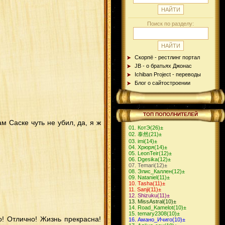
Поиск по разделу:
Скорпё - рестлинг портал
JB - о братьях Джонас
Ichiban Project - переводы
Блог о сайтостроении
ТОП ПОПОЛНИТЕЛЕЙ
ам Саске чуть не убил, да, я ж
КотЭ
(26)
±
泰然
(21)
±
imi
(14)
±
Хрюря
(14)
±
LeonTeir
(12)
±
Dgesika
(12)
±
Теmari
(12)
±
Элис_Каллен
(12)
±
Nataniel
(11)
±
Tasha
(11)
±
Sanji
(11)
±
Shizuku
(11)
±
MissAstral
(10)
±
Road_Kamelot
(10)
±
temary2308
(10)
±
о! Отлично! Жизнь прекрасна!
Амано_Ичиго
(10)
±