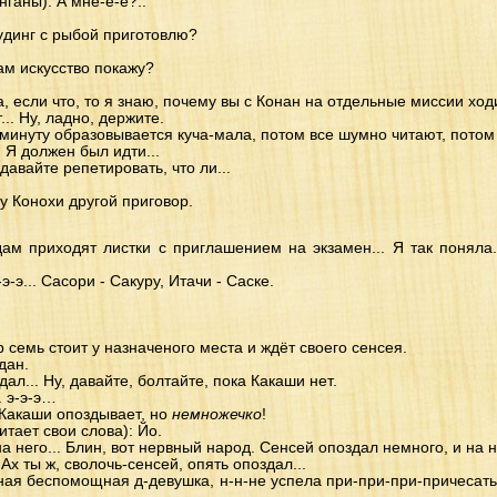
ганы): А мне-е-е?..
пудинг с рыбой приготовлю?
ам искусство покажу?
, если что, то я знаю, почему вы с Конан на отдельные миссии ход
... Ну, ладно, держите.
 минуту образовывается куча-мала, потом все шумно читают, потом 
 Я должен был идти...
давайте репетировать, что ли...
у Конохи другой приговор.
ам приходят листки с приглашением на экзамен... Я так поняла.
э-э... Сасори - Сакуру, Итачи - Саске.
.
 семь стоит у назначеного места и ждёт своего сенсея.
дан.
л... Ну, давайте, болтайте, пока Какаши нет.
. э-э-э…
 Какаши опоздывает, но
немножечко
!
итает свои слова): Йо.
а него... Блин, вот нервный народ. Сенсей опоздал немного, и на н
Ах ты ж, сволочь-сенсей, опять опоздал...
ная беспомощная д-девушка, н-н-не успела при-при-при-причесать-