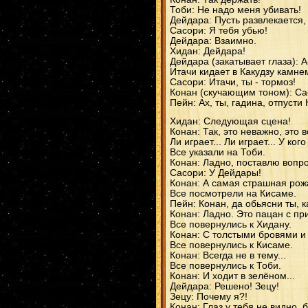
Тоби: Не надо меня убивать!
Дейдара: Пусть развлекается,
Сасори: Я тебя убью!
Дейдара: Взаимно.
Хидан: Дейдара!
Дейдара (закатывает глаза): А
Итачи кидает в Какудзу камне
Сасори: Итачи, ты - тормоз!
Конан (скучающим тоном): Сас
Пейн: Ах, ты, гадина, отпусти 
Хидан: Следующая сцена!
Конан: Так, это неважно, это в
Ли играет... Ли играет... У ко
Все указали на Тоби.
Конан: Ладно, поставлю вопро
Сасори: У Дейдары!
Конан: А самая страшная рож
Все посмотрели на Кисаме.
Пейн: Конан, да обьясни ты, к
Конан: Ладно. Это пацан с пр
Все повернулись к Хидану.
Конан: С толстыми бровями и 
Все повернулись к Кисаме.
Конан: Всегда не в тему...
Все повернулись к Тоби.
Конан: И ходит в зелёном...
Дейдара: Решено! Зецу!
Зецу: Почему я?!
Конан: Глаз у тебя не видно,