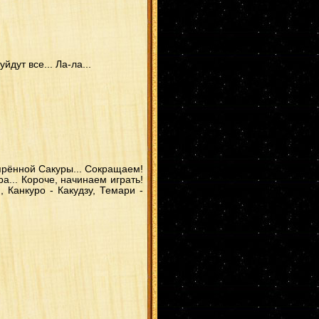
дут все... Ла-ла...
ъярённой Сакуры... Сокращаем!
а... Короче, начинаем играть!
, Канкуро - Какудзу, Темари -