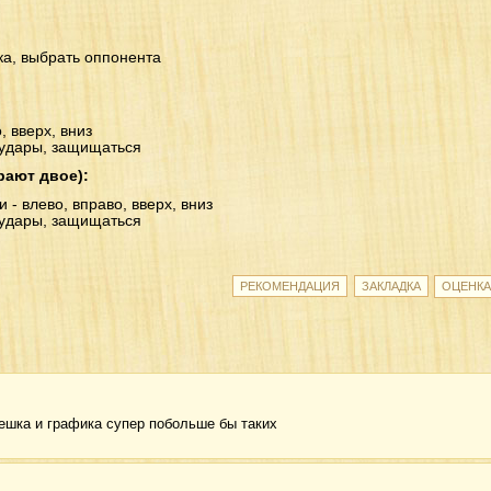
ока, выбрать оппонента
, вверх, вниз
ть удары, защищаться
рают двое):
- влево, вправо, вверх, вниз
ть удары, защищаться
ешка и графика супер побольше бы таких