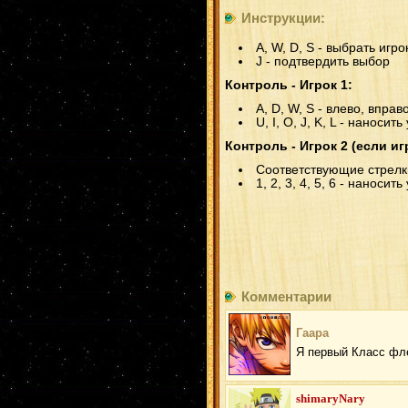
Инструкции:
A, W, D, S - выбрать игр
J - подтвердить выбор
Контроль - Игрок 1:
A, D, W, S - влево, вправо
U, I, O, J, K, L - наноси
Контроль - Игрок 2 (если иг
Соответствующие стрелки 
1, 2, 3, 4, 5, 6 - наноси
Комментарии
Гаара
Я первый Класс фл
shimaryNary