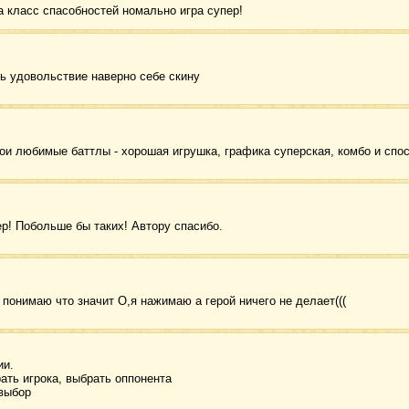
ра класс спасобностей номально игра супер!
ть удовольствие наверно себе скину
 мои любимые баттлы - хорошая игрушка, графика суперская, комбо и спо
р! Побольше бы таких! Автору спасибо.
 понимаю что значит О,я нажимаю а герой ничего не делает(((
ии.
рать игрока, выбрать оппонента
 выбор