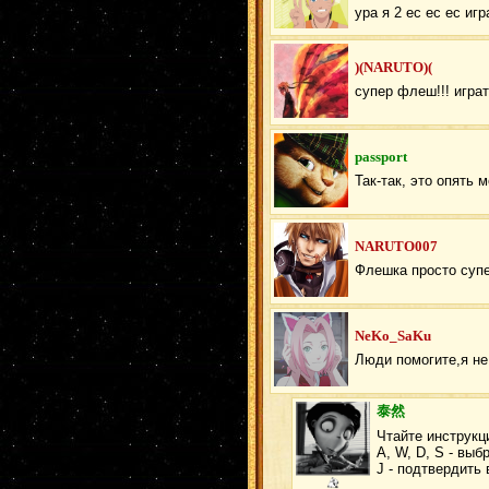
ура я 2 ес ес ес иг
)(NARUTO)(
супер флеш!!! игра
passport
Так-так, это опять
NARUTO007
Флешка просто супе
NeKo_SaKu
Люди помогите,я не
泰然
Чтайте инструкц
A, W, D, S - выб
J - подтвердить