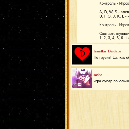
Контроль - Игрок
A, D, W, S - вле
U, I, O, J, K, L
Контроль - Игрок
Соответствующие
1, 2, 3, 4, 5, 6
fanatka_Deidaru
Не грузит! Ех, как о
sasha
игра супер побольш