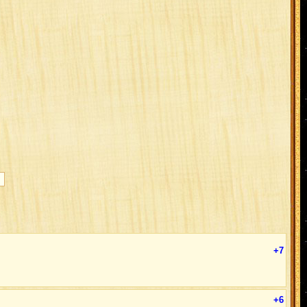
+7
+6