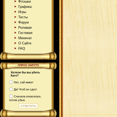
Флэшки
Графика
Игры
Тесты
Форум
Ролевая
Гостевая
Миничат
О Сайте
FAQ
ОПРОС НАРУТО
Хотели бы вы убить
Каге?
Нет, хай живет
Да! Чтоб он сдох!
Сначала изнасилую,
потом убью