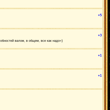
+5
+3
собностей валом, в общем, все как надо=)
+1
+1