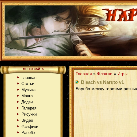
МЕНЮ САЙТА
Главная
»
Флэшки
»
Игры
Главная
Bleach vs Naruto v1
Статьи
Борьба между героями разных
Музыка
Манга
Додзи
Галерея
Рисунки
Видео
Фанфики
Ранобэ