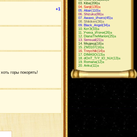
Kiba
(206)
±
Sanji
(135)
±
+1
Altair
(110)
±
Shizuku
(86)
±
Амано_Ичиго
(45)
±
Shikiken
(36)
±
Black_Angel
(34)
±
КотЭ
(33)
±
Учиха_Итачи
(26)
±
DianaTheMarion
(25)
±
Sensual
(21)
±
Медвед
(16)
±
ZM3107
(16)
±
Treychik
(14)
±
DIMASO
(13)
±
dOnT_TrY_tO_hUr
(13)
±
Romana
(12)
±
Anku
(11)
±
хоть горы покорять!