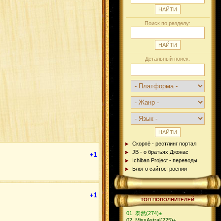
Поиск по разделу:
Детальный поиск:
Скорпё - рестлинг портал
JB - о братьях Джонас
+1
Ichiban Project - переводы
Блог о сайтостроении
+1
ТОП ПОПОЛНИТЕЛЕЙ
泰然
(274)
±
MissAstral
(225)
±