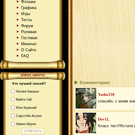
Флэшки
Графика
Игры
Тесты
Форум
Ролевая
Гостевая
Миничат
О Сайте
FAQ
ОПРОС НАРУТО
Комментарии
Кто лучший сенсей?
Хатаке Какаши
Yasha558
Майто Гай
спасибо, с моим зн
Юхи Куренай
Сарутоби Асума
Dev1L
Умино Ирука
Класс тест!!Кстати 