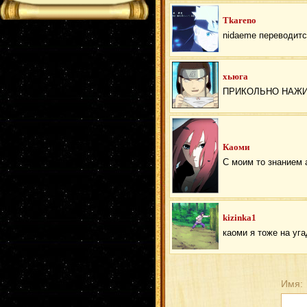
Tkareno
nidaeme переводится
хьюга
ПРИКОЛЬНО НАЖИ
Каоми
С моим то знанием 
kizinka1
каоми я тоже на уг
Имя: