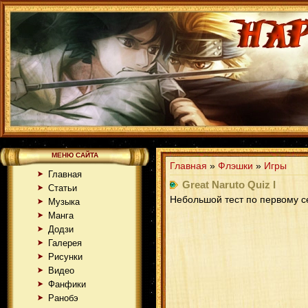
МЕНЮ САЙТА
Главная
»
Флэшки
»
Игры
Главная
Great Naruto Quiz I
Статьи
Небольшой тест по первому се
Музыка
Манга
Додзи
Галерея
Рисунки
Видео
Фанфики
Ранобэ