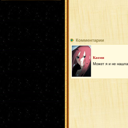
Комментарии
Каоми
Может я и не нашла