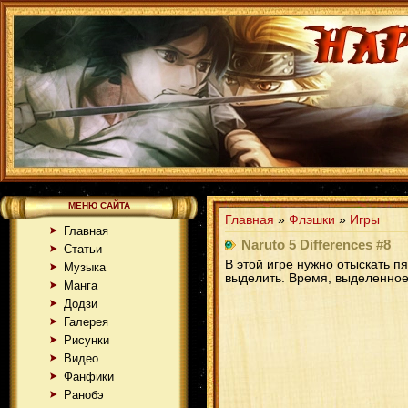
МЕНЮ САЙТА
Главная
»
Флэшки
»
Игры
Главная
Naruto 5 Differences #8
Статьи
В этой игре нужно отыскать п
Музыка
выделить. Время, выделенное
Манга
Додзи
Галерея
Рисунки
Видео
Фанфики
Ранобэ