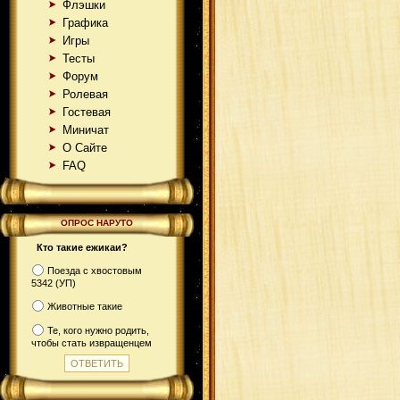
Флэшки
Графика
Игры
Тесты
Форум
Ролевая
Гостевая
Миничат
О Сайте
FAQ
ОПРОС НАРУТО
Кто такие ежикаи?
Поезда с хвостовым
5342 (УП)
Животные такие
Те, кого нужно родить,
чтобы стать извращенцем