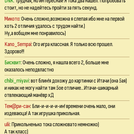
DNK
: Трудная, но интересная! Я тока два нашел. Попробовать
стоит, но не надейтесь пройти за пять секунд.
Микото
: Очень сложно,возможна я слепая ибо мне на первой
хоть 2 отличия удалось с трудом найти.)
Ну,а вобщем мне понравилось)
Kano_Sempai
: Ого игра классная. Я только всю прошел.
Здорово!!!
Бисквит
: Очень сложно, я нашла всего 2, больше мне
оказалось неподвластно
chibi_miyavi
: вот блин!я дохожу до картинки с Итачи (она 5ая)
и никак не могу найти там 5ое отличие...Итачи-шикарный
отвлекающий манёвр хД
Тем@ри-сан
: Бли-и-и-и-и-ин! времени очень мало, они
издеваюца! А так игрушка прикольная.
ulii
: Прикольненько тока сложновато немножко)
А так класс)