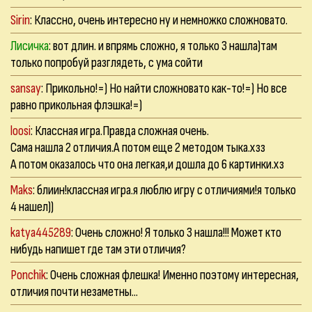
Sirin
: Классно, очень интересно ну и немножко сложновато.
Лисичка
: вот длин. и впрямь сложно, я только 3 нашла)там
только попробуй разглядеть, с ума сойти
sansay
: Прикольно!=) Но найти сложновато как-то!=) Но все
равно прикольная флэшка!=)
loosi
: Классная игра.Правда сложная очень.
Сама нашла 2 отличия.А потом еще 2 методом тыка.хзз
А потом оказалось что она легкая,и дошла до 6 картинки.хз
Maks
: блиин!классная игра.я люблю игру с отличиями!я только
4 нашел))
katya445289
: Очень сложно! Я только 3 нашла!!! Может кто
нибудь напишет где там эти отличия?
Ponchik
: Очень сложная флешка! Именно поэтому интересная,
отличия почти незаметны...