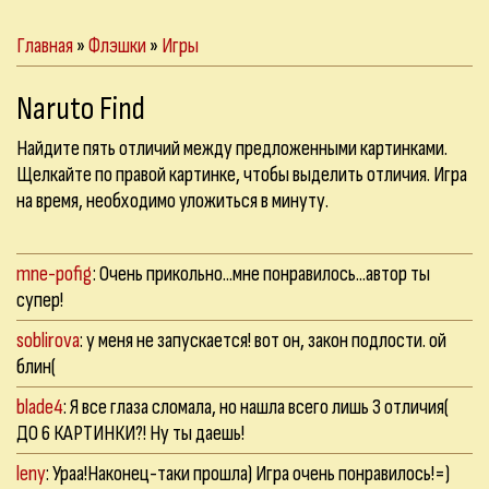
Главная
»
Флэшки
»
Игры
Naruto Find
Найдите пять отличий между предложенными картинками.
Щелкайте по правой картинке, чтобы выделить отличия. Игра
на время, необходимо уложиться в минуту.
mne-pofig
: Очень прикольно...мне понравилось...автор ты
супер!
soblirova
: у меня не запускается! вот он, закон подлости. ой
блин(
blade4
: Я все глаза сломала, но нашла всего лишь 3 отличия(
ДО 6 КАРТИНКИ?! Ну ты даешь!
leny
: Ураа!Наконец-таки прошла) Игра очень понравилось!=)