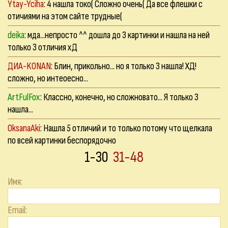
Ytay-Yciha
: 4 нашла токо( Сложно очень( Да все флешки с
отичиями на этом сайте трудные(
deika
: мда...непросто ^^ дошла до 3 картинки и нашла на ней
только 3 отличия хД
ДИА-KONAN
: Блин, прикольно... но я только 3 нашла! ХД!
сложно, но интеоесно...
ArtFulFox
: Классно, конечно, но сложновато... Я только 3
нашла...
OksanaAki
: Нашла 5 отличий и то только потому что щелкала
по всей картинки беспорядочно
1-30
31-48
Имя:
Email: