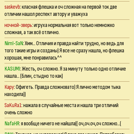
saskevb
: класная флешка и оч сложная на первой ток две
отличии нашол респект автору и уважуха
ночной-зверь
: игруха нормальная вот только немножко
сложная, а так всё отлично.
NimI-SaN
: Хмм... Отличия и правда найти трудно, но ведь для
того такие игры и созданы) Я все не сразу нашла, но флешка
хорошая, мне понравилась^^
KASUMI
: Жесть, оч сложно. Я за минуту только одно отличие
нашла... (Блин, стыдно то как)
Кару
: Офигеть. Правда сложновато) Я лично методом тыка
находила))
SaKuRa1
: нажала в случайные места и нашла три отличий
очень сложно
NafaНЯ
: я вообще ничего не найшла(( оч,оч.оч,оч сложно...(