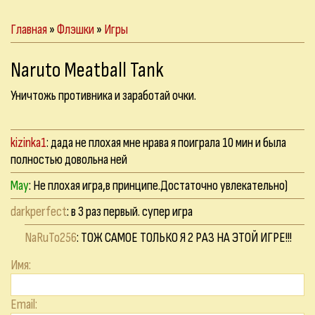
Главная
»
Флэшки
»
Игры
Naruto Meatball Tank
Уничтожь противника и заработай очки.
kizinka1
: дада не плохая мне нрава я поиграла 10 мин и была
полностью довольна ней
May
: Не плохая игра,в принципе.Достаточно увлекательно)
darkperfect
: в 3 раз первый. супер игра
NaRuTo256
: ТОЖ САМОЕ ТОЛЬКО Я 2 РАЗ НА ЭТОЙ ИГРЕ!!!
Имя:
Email: