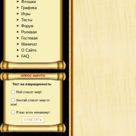
Флэшки
Графика
Игры
Тесты
Форум
Ролевая
Гостевая
Миничат
О Сайте
FAQ
ОПРОС НАРУТО
Тест на извращенность
Яой спасет мир!
Хентай спасет мир от
яоя!
Я вас всех ненавижу!