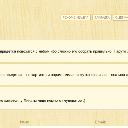
придётся повозится с небом ибо сложно его собрать правильно. Наруто з
ься придется... но картинка и впрямь милая,и жутко красивая... она моя
не кажется, у Хинаты лицо немного глуповатое :)
Имя:
Email: