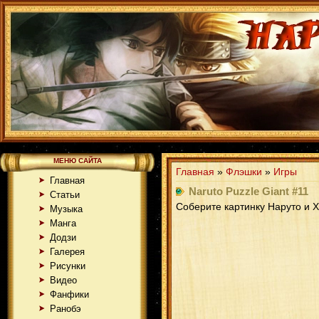
МЕНЮ САЙТА
Главная
»
Флэшки
»
Игры
Главная
Naruto Puzzle Giant #11
Статьи
Соберите картинку Наруто и Х
Музыка
Манга
Додзи
Галерея
Рисунки
Видео
Фанфики
Ранобэ