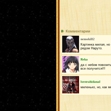
Комментарии
nemokill2
Картинка милая, но 
рядом Наруто.
Reka
да с небом повозит
все получится!!!
lsestrahidanal
миленько, но, как м