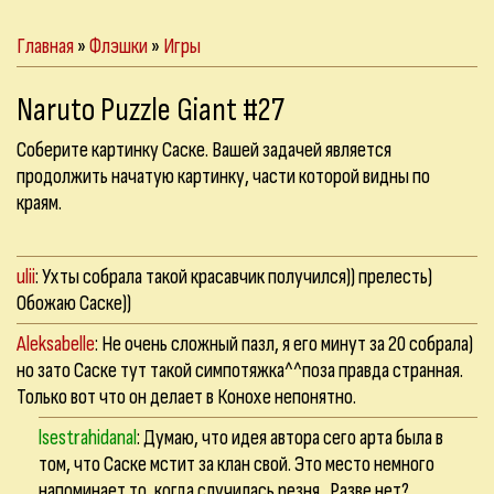
Главная
»
Флэшки
»
Игры
Naruto Puzzle Giant #27
Соберите картинку Саске. Вашей задачей является
продолжить начатую картинку, части которой видны по
краям.
ulii
: Ухты собрала такой красавчик получился)) прелесть)
Обожаю Саске))
Aleksabelle
: Не очень сложный пазл, я его минут за 20 собрала)
но зато Саске тут такой симпотяжка^^поза правда странная.
Только вот что он делает в Конохе непонятно.
lsestrahidanal
: Думаю, что идея автора сего арта была в
том, что Саске мстит за клан свой. Это место немного
напоминает то, когда случилась резня.. Разве нет?