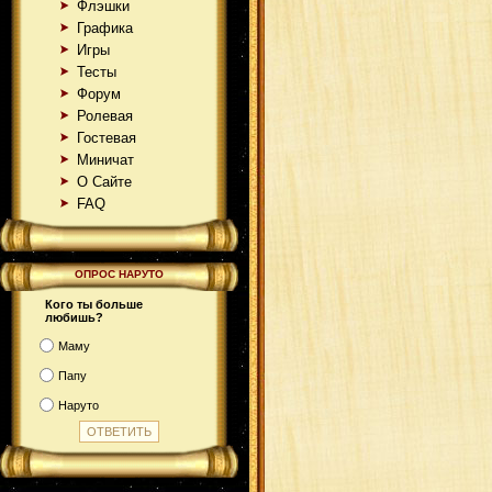
Флэшки
Графика
Игры
Тесты
Форум
Ролевая
Гостевая
Миничат
О Сайте
FAQ
ОПРОС НАРУТО
Кого ты больше
любишь?
Маму
Папу
Наруто