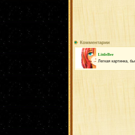
Комментарии
LittleBee
Легкая картинка, б