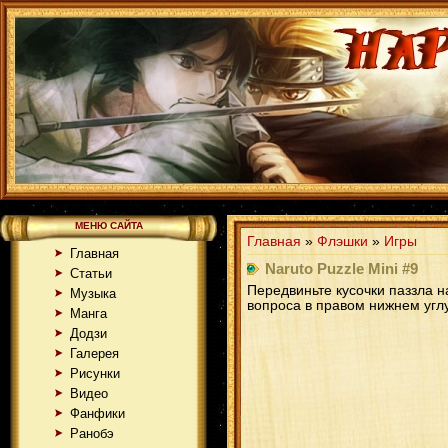
МЕНЮ САЙТА
Главная
»
Флэшки
»
Игры
Главная
Naruto Puzzle Mini #9
Статьи
Передвиньте кусочки паззла н
Музыка
вопроса в правом нижнем углу
Манга
Додзи
Галерея
Рисунки
Видео
Фанфики
Ранобэ