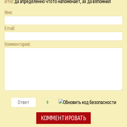
arhiil
: да апределённо чтото напоменает, ах да влпомнил
Имя:
Email:
Комментарий: