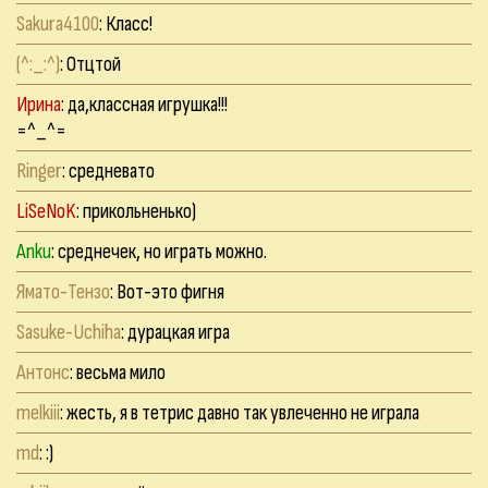
Sakura4100
: Класс!
(^:_:^)
: Отцтой
Ирина
: да,классная игрушка!!!
=^_^=
Ringer
: средневато
LiSeNoK
: прикольненько)
Anku
: среднечек, но играть можно.
Ямато-Тензо
: Вот-это фигня
Sasuke-Uchiha
: дурацкая игра
Антонс
: весьма мило
melkiii
: жесть, я в тетрис давно так увлеченно не играла
md
: :)