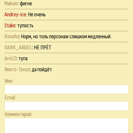
Makser
: фигня
Andrey-ice
: Не очень
Stake
: тупость
Konoha
: Норм, но толь персонаж слишком медленный.
DARK_ANGEL
: НЕ ПРЁТ
Ami13
: тупа
Ямато-Тензо
: да пойдёт
Имя:
Email:
Комментарий: