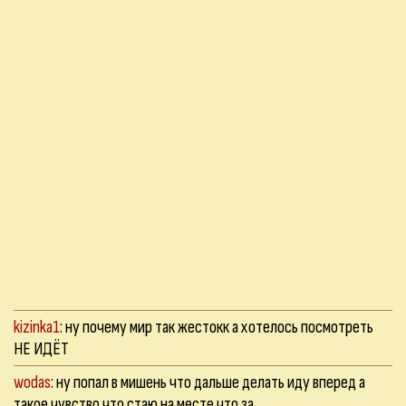
kizinka1
: ну почему мир так жестокк а хотелось посмотреть
НЕ ИДЁТ
wodas
: ну попал в мишень что дальше делать иду вперед а
такое чувство что стаю на месте что за