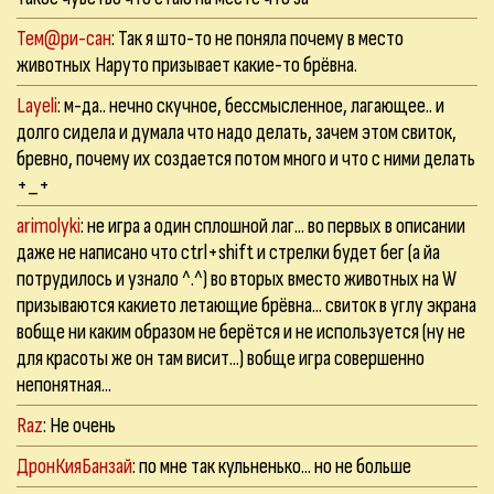
Тем@ри-сан
: Так я што-то не поняла почему в место
животных Наруто призывает какие-то брёвна.
Layeli
: м-да.. нечно скучное, бессмысленное, лагающее.. и
долго сидела и думала что надо делать, зачем этом свиток,
бревно, почему их создается потом много и что с ними делать
+_+
arimolyki
: не игра а один сплошной лаг... во первых в описании
даже не написано что ctrl+shift и стрелки будет бег (а йа
потрудилось и узнало ^.^) во вторых вместо животных на W
призываются какието летающие брёвна... свиток в углу экрана
вобще ни каким образом не берётся и не используется (ну не
для красоты же он там висит...) вобще игра совершенно
непонятная...
Raz
: Не очень
ДронКияБанзай
: по мне так кульненько... но не больше