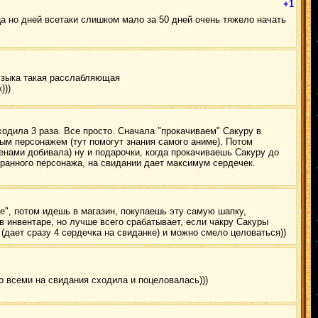
+1
ца но дней всетаки слишком мало за 50 дней очень тяжело начать
узыка такая расслабляющая
)))
ходила 3 раза. Все просто. Сначала "прокачиваем" Сакуру в
ным персонажем (тут помогут знания самого аниме). Потом
енами добивала) ну и подарочки, когда прокачиваешь Сакуру до
ыбранного персонажа, на свидании дает максимум сердечек.
e", потом идешь в магазин, покупаешь эту самую шапку,
 инвентаре, но лучше всего срабатывает, если чакру Сакуры
 (дает сразу 4 сердечка на свиданке) и можно смело целоваться))
о всеми на свидания cходила и поцеловалась)))