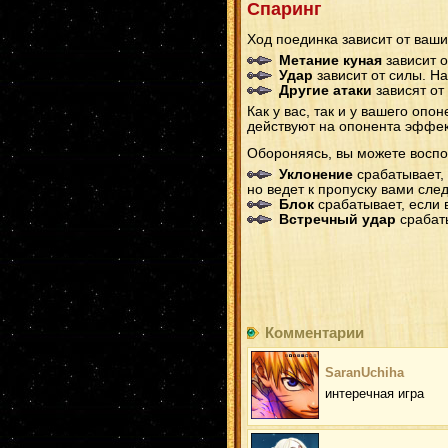
Спаринг
Ход поединка зависит от ваши
Метание куная
зависит о
Удар
зависит от силы. Н
Другие атаки
зависят от
Как у вас, так и у вашего опо
действуют на опонента эффек
Обороняясь, вы можете воспо
Уклонение
срабатывает, 
но ведет к пропуску вами сле
Блок
срабатывает, если 
Встречный удар
срабаты
Комментарии
SaranUchiha
интеречная игра