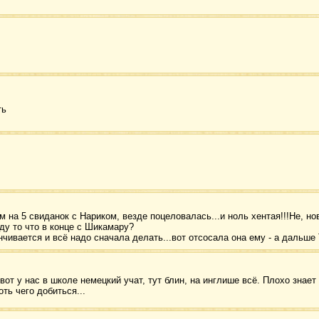
ть
 на 5 свиданок с Нариком, везде поцеловалась...и ноль хентая!!!Не, но
ду то что в конце с Шикамару?
нчивается и всё надо сначала делать...вот отсосала она ему - а дал
вот у нас в школе немецкий учат, тут блин, на инглише всё. Плохо знае
оть чего добиться...