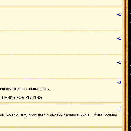
+1
+1
+1
+3
вая функция не появлялась...
ьше THANKS FOR PLAYING
+1
т оч, но всю игру просидел с онлаин переводчиком... Убил больше