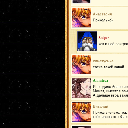
Анастасия
Прикольно)
Sniper
как в неё поигра
хинатуська
саске такой кавай...
Animicca
Я сходила более чем
Может, имеется вви
А дальше игра зака
Виталий
Прикольненько, ток 
трёх часов что бы х