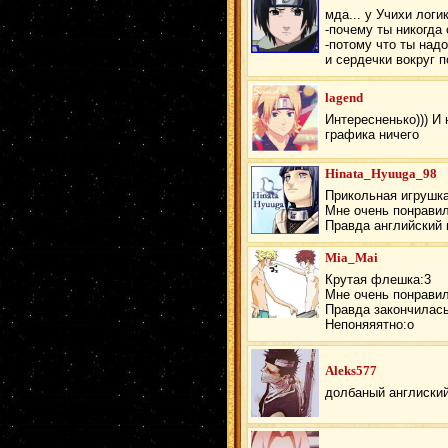
мда... у Учихи логи
-почему ты никогда
-потому что ты над
и сердечки вокруг п
lagend
Интересненько))) И 
графика ничего
Hinata_Hyuuga_98
Прикольная игрушка
Мне очень понрави
Правда английский 
Mia_Mai
Крутая флешка:3
Мне очень понравил
Правда закончилась
Непоняяятно:о
Aleks577
долбаный англиский 