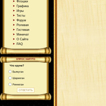
Флэшки
Графика
Игры
Тесты
Форум
Ролевая
Гостевая
Миничат
О Сайте
FAQ
ОПРОС НАРУТО
Что круче?
Бьякуган
Шаринган
Риннеган