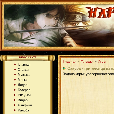
МЕНЮ САЙТА
Главная
»
Флэшки
»
Игры
Главная
Сакура - три месяца из 
Статьи
Задача игры: усовершенствова
Музыка
Манга
Додзи
Галерея
Рисунки
Видео
Фанфики
Ранобэ