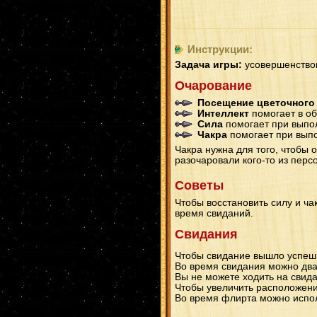
Инструкции:
Задача игры:
усовершенствов
Очарование
Посещение цветочного
Интеллект
помогает в об
Сила
помогает при выпол
Чакра
помогает при выпо
Чакра нужна для того, чтобы 
разочаровали кого-то из перс
Советы
Чтобы восстановить силу и ч
время свиданий.
Свидания
Чтобы свидание вышло успешн
Во время свидания можно дваж
Вы не можете ходить на свида
Чтобы увеличить расположени
Во время флирта можно испол