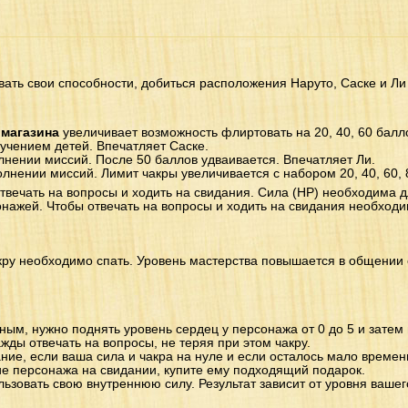
ать свои способности, добиться расположения Наруто, Саске и Ли 
 магазина
увеличивает возможность флиртовать на 20, 40, 60 балло
учением детей. Впечатляет Саске.
нении миссий. После 50 баллов удваивается. Впечатляет Ли.
лнении миссий. Лимит чакры увеличивается с набором 20, 40, 60, 
отвечать на вопросы и ходить на свидания. Сила (HP) необходима 
онажей. Чтобы отвечать на вопросы и ходить на свидания необходи
акру необходимо спать. Уровень мастерства повышается в общении 
ым, нужно поднять уровень сердец у персонажа от 0 до 5 и затем
ды отвечать на вопросы, не теряя при этом чакру.
ние, если ваша сила и чакра на нуле и если осталось мало времени
е персонажа на свидании, купите ему подходящий подарок.
ьзовать свою внутреннюю силу. Результат зависит от уровня вашег