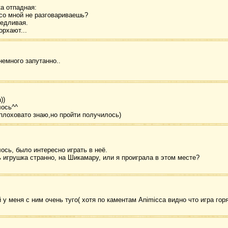
ка отпадная:
 со мной не разговариваешь?
оедливая.
орхают...
немного запутанно..
))
лось^^
плоховато знаю,но пройти получилось)
ось, было интересно играть в неё.
 игрушка странно, на Шикамару, или я проиграла в этом месте?
у меня с ним очень туго( хотя по каментам Animicca видно что игра гор