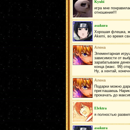
Kyubi
игра мне понравила
отношения!!!
asakura
Хорошая флешка, жа
Akemi, во время сви
Алена
Элементарная игруш
зависимости от выб
зарабатываем денеж
конца (макс. 99) о
Ну, а хентай, конеч
Алена
Подарки можно дари
приглашаешь Нарика
прокачать до макси
Elektra
я полностью развил
asakura