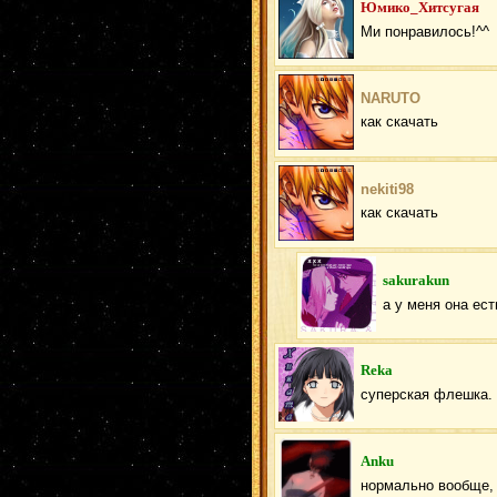
Юмико_Хитсугая
Ми понравилось!^^
NARUTO
как скачать
nekiti98
как скачать
sakurakun
а у меня она ест
Reka
суперская флешка. 
Anku
нормально вообще, 