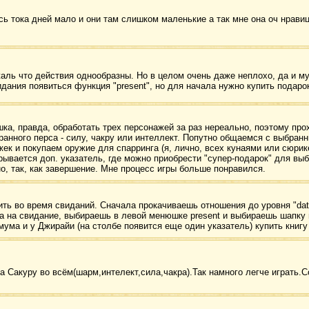
сь тока дней мало и они там слишком маленькие а так мне она оч нрави
ль что действия однообразны. Но в целом очень даже неплохо, да и м
дания появиться функция "present", но для начала нужно купить подарок
ка, правда, обработать трех персонажей за раз нереально, поэтому про
ранного перса - силу, чакру или интеллект. Попутно общаемся с выбран
ек и покупаем оружие для спарринга (я, лично, всех кунаями или сюрик
ткрывается доп. указатель, где можно приобрести "супер-подарок" для в
но, так, как завершение. Мне процесс игры больше понравился.
ть во время свиданий. Сначала прокачиваешь отношения до уровня "dat
 на свидание, выбираешь в левой менюшке present и выбираешь шапку в
мума и у Джирайи (на столбе появится еще один указатель) купить книгу
а Сакуру во всём(шарм,интелект,сила,чакра).Так намного легче играть.С