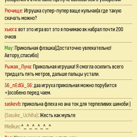
Рючище
: Игрушка супер-пупер ваще кульная)а где такую
скачать можно?
хьюга
: вот это игра вот это я понимаю вк набрал почти 200
очков
May
: Прикольная флэшка)Достаточно увлекательно!
Автору,спасибо)
Рыжая_Луна
: Прикольная игрушка! Я смогла осилить всего
тридцать пять метров, дальше пальцы устали.
56_nEdGi_56
: даа игруха прикольная можно порубится
=)особено перед чаем.
saskevb
: прикольна флеха но ана ток для терпеливих шиноби )
{Sasuke_Uchiha}
: Жесть как мульте
Mielkun
: ^_^_^_^_^_^