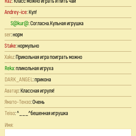
Raz
: Класс можно играть и пить чаи
Andrey-ice
: Кул!
S@kur@
: Согласна.Кульная игрушка
ser
: норм
Stake
: нормульно
Xaku
: Прикольная игра поиграть можно
Reka
: пликольная игруха
DARK_ANGEL
: прикона
Аватар
: Классная игруля!
Ямато-Тензо
: Очень
Teiso
: ^___^бешенная игрушка
Имя: