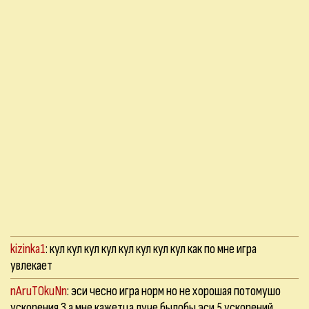
kizinka1
: кул кул кул кул кул кул кул кул как по мне игра
увлекает
nAruTOkuNn
: эси чесно игра норм но не хорошая потомушо
ускорения 3 а мне кажетца луче былобы эси 5 ускорений