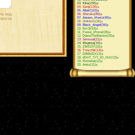
Kiba
(206)
±
Sanji
(135)
±
Altair
(110)
±
Shizuku
(86)
±
Амано_Ичиго
(45)
±
Shikiken
(36)
±
Black_Angel
(34)
±
КотЭ
(33)
±
Учиха_Итачи
(26)
±
DianaTheMarion
(25)
±
Sensual
(21)
±
Медвед
(16)
±
ZM3107
(16)
±
Treychik
(14)
±
DIMASO
(13)
±
dOnT_TrY_tO_hUr
(13)
±
Romana
(12)
±
Anku
(11)
±