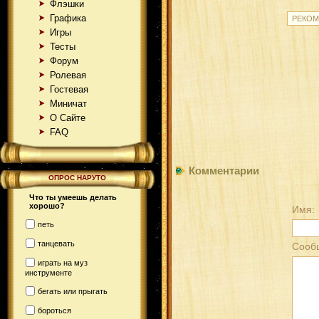
Флэшки
Графика
Игры
Тесты
Форум
Ролевая
Гостевая
Миничат
О Сайте
FAQ
Комментарии
ОПРОС НАРУТО
Что ты умеешь делать
хорошо?
Имя:
петь
танцевать
Сооб
играть на муз
инструменте
бегать или прыгать
бороться