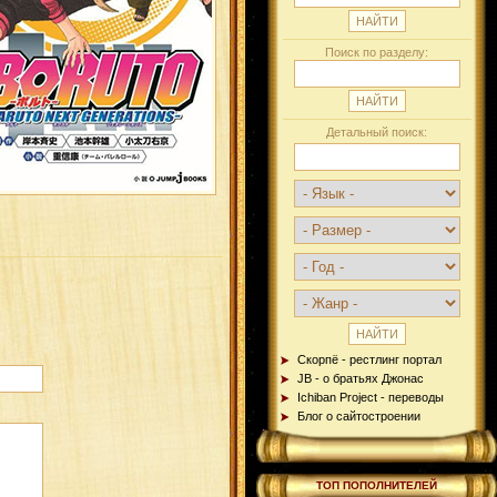
Поиск по разделу:
Детальный поиск:
Скорпё - рестлинг портал
JB - о братьях Джонас
Ichiban Project - переводы
Блог о сайтостроении
ТОП ПОПОЛНИТЕЛЕЙ