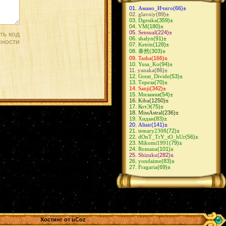
Амано_Ичиго
(66)
±
glavniy
(89)
±
Dgesika
(359)
±
VM
(180)
±
Sensual
(224)
±
shalyn
(91)
±
Ketrin
(128)
±
泰然
(303)
±
Tasha
(166)
±
Yusa_Ko
(94)
±
yanaka
(86)
±
Great_Divide
(53)
±
Тереза
(70)
±
Sanji
(342)
±
Милания
(54)
±
Kiba
(1250)
±
КотЭ
(75)
±
MissAstral
(236)
±
Хидан
(83)
±
Altair
(141)
±
temary2308
(72)
±
dOnT_TrY_tO_hUr
(56)
±
Mikomi1991
(79)
±
Romana
(101)
±
Shizuku
(282)
±
yondaime
(83)
±
Fragaria
(69)
±
Хостинг от
uCoz