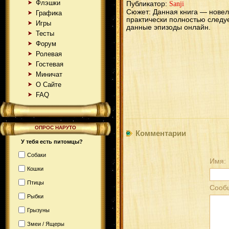
Флэшки
Публикатор:
Sanji
Сюжет: Данная книга — новел
Графика
практически полностью следу
Игры
данные эпизоды онлайн.
Тесты
Форум
Ролевая
Гостевая
Миничат
О Сайте
FAQ
ОПРОС НАРУТО
Комментарии
У тебя есть питомцы?
Собаки
Имя:
Кошки
Птицы
Сооб
Рыбки
Грызуны
Змеи / Ящеры