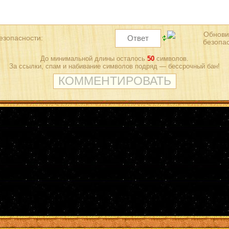
езопасности:
До минимальной длины осталось
50
символов.
За ссылки, спам и набивание символов подряд — бессрочный бан!