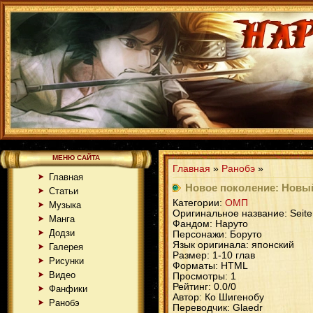
МЕНЮ САЙТА
Главная
»
Ранобэ
»
Главная
Новое поколение: Новый
Статьи
Категории:
ОМП
Музыка
Оригинальное название: Seiten
Манга
Фандом: Наруто
Додзи
Персонажи: Боруто
Язык оригинала: японский
Галерея
Размер: 1-10 глав
Рисунки
Форматы: HTML
Видео
Просмотры: 1
Рейтинг: 0.0/0
Фанфики
Автор: Ко Шигенобу
Ранобэ
Переводчик: Glaedr