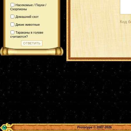
Насекомые / Пауки /
Скорпионы
Домашний скот
Код б
Дикие животные
Тараканы в голове
считаются?
Prototype
© 2007-2026