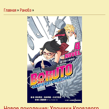
Главная
»
Ранобэ
»
Новое поколение: Хроники Кровавого