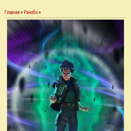
Главная
»
Ранобэ
»